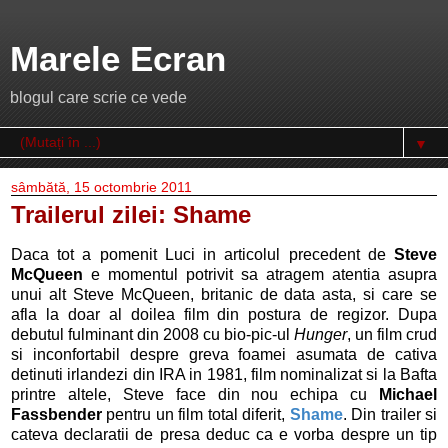
Marele Ecran
blogul care scrie ce vede
▼
sâmbătă, 15 octombrie 2011
Trailerul zilei: Shame
Daca tot a pomenit Luci in articolul precedent de
Steve
McQueen
e momentul potrivit sa atragem atentia asupra
unui alt Steve McQueen, britanic de data asta, si care se
afla la doar al doilea film din postura de regizor. Dupa
debutul fulminant din 2008 cu bio-pic-ul
Hunger
, un film crud
si inconfortabil despre greva foamei asumata de cativa
detinuti irlandezi din IRA in 1981, film nominalizat si la Bafta
printre altele, Steve face din nou echipa cu
Michael
Fassbender
pentru un film total diferit,
Shame
. Din trailer si
cateva declaratii de presa deduc ca e vorba despre un tip