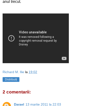
anul trecut.
Richard M. Ilie
la
19:02
Distribuiți
2 comentarii:
Darael
13 martie 2011 la 22:03