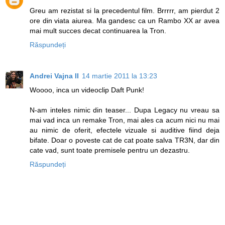
Greu am rezistat si la precedentul film. Brrrrr, am pierdut 2
ore din viata aiurea. Ma gandesc ca un Rambo XX ar avea
mai mult succes decat continuarea la Tron.
Răspundeți
Andrei Vajna II
14 martie 2011 la 13:23
Woooo, inca un videoclip Daft Punk!
N-am inteles nimic din teaser... Dupa Legacy nu vreau sa
mai vad inca un remake Tron, mai ales ca acum nici nu mai
au nimic de oferit, efectele vizuale si auditive fiind deja
bifate. Doar o poveste cat de cat poate salva TR3N, dar din
cate vad, sunt toate premisele pentru un dezastru.
Răspundeți