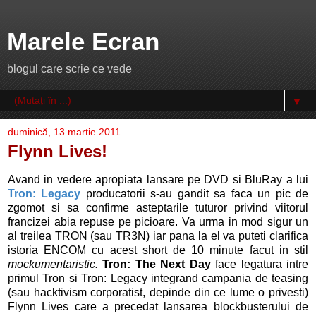
Marele Ecran
blogul care scrie ce vede
▼
duminică, 13 martie 2011
Flynn Lives!
Avand in vedere apropiata lansare pe DVD si BluRay a lui
Tron: Legacy
producatorii s-au gandit sa faca un pic de
zgomot si sa confirme asteptarile tuturor privind viitorul
francizei abia repuse pe picioare. Va urma in mod sigur un
al treilea TRON (sau TR3N) iar pana la el va puteti clarifica
istoria ENCOM cu acest short de 10 minute facut in stil
mockumentaristic.
Tron: The Next Day
face legatura intre
primul Tron si Tron: Legacy integrand campania de teasing
(sau hacktivism corporatist, depinde din ce lume o privesti)
Flynn Lives care a precedat lansarea blockbusterului de