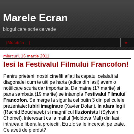
Marele Ecran
blogul care scrie ce vede
▼
miercuri, 16 martie 2011
Iesi la Festivalul Filmului Francofon!
Pentru prietenii nostri cinefili aflati la capatul celalalt al
diagonalei cum te uiti pe harta (adica din Iasi) avem o
notificare scurta dar importanta. De maine (17 martie) si
pana sambata (19 martie) se intampla
Festivalul Filmului
Francofon
. Se merge la sigur la cel putin 3 din peliculele
prezentate:
Iubiri imaginare
(Xavier Dolan)
, In afara legii
(Rachid Bouchareb) si magnificul
Iluzionistul
(Sylvain
Chomet). Interesant ca la mallul (Moldova Mall) din Iasi,
intrarea e libera la proiectii. Eu zic sa le incercati pe toate.
Ce aveti de pierdut?