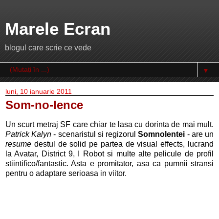
Marele Ecran
blogul care scrie ce vede
▼
luni, 10 ianuarie 2011
Som-no-lence
Un scurt metraj SF care chiar te lasa cu dorinta de mai mult.
Patrick Kalyn
- scenaristul si regizorul
Somnolentei
- are un
resume
destul de solid pe partea de visual effects, lucrand
la Avatar, District 9, I Robot si multe alte pelicule de profil
stiintifico/fantastic. Asta e promitator, asa ca pumnii stransi
pentru o adaptare serioasa in viitor.