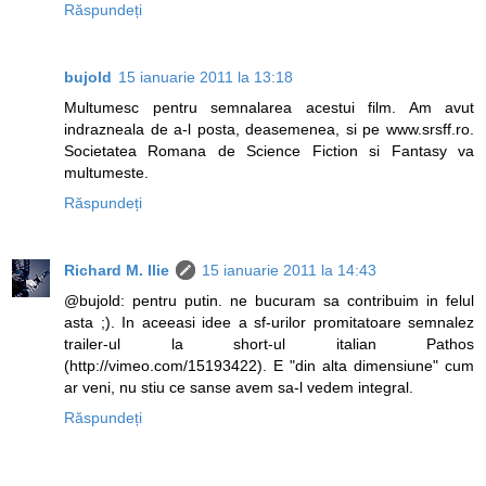
Răspundeți
bujold
15 ianuarie 2011 la 13:18
Multumesc pentru semnalarea acestui film. Am avut
indrazneala de a-l posta, deasemenea, si pe www.srsff.ro.
Societatea Romana de Science Fiction si Fantasy va
multumeste.
Răspundeți
Richard M. Ilie
15 ianuarie 2011 la 14:43
@bujold: pentru putin. ne bucuram sa contribuim in felul
asta ;). In aceeasi idee a sf-urilor promitatoare semnalez
trailer-ul la short-ul italian Pathos
(http://vimeo.com/15193422). E "din alta dimensiune" cum
ar veni, nu stiu ce sanse avem sa-l vedem integral.
Răspundeți