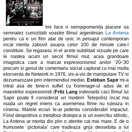
Imi face o nemaipomenita placere sa
semnalez curiozitatii voastre filmul argentinian
La Antena
pentru ca e un film atat de unic in peisajul contemporan
incat merita zabovit asupra celor 100 de minute care-l
constituie. Se regasesc in el acele subtilitati vizuale pe care
le nastea acum un secol filmul mut, acea grandoare
imagistica care a marcat expresionismul anilor ‘20-’30
precum si genul de comentariu social capturat cu mai multa
elocventa de Network in 1976, vis-a-vis de manipulare TV si
dezumanizare prin intermendiul mediei.
Esteban Sapir
mi-a
intrat asa de bine-n suflet cu
hommage
-ul adus de el
maestrilor expresionisti (
Fritz Lang
indeosebi caci filmul lui
Sapir poate fi considerat un modern Telepolis) incat ma
roada un regret imens ca asemenea filme nu ruleaza in
cinema. Marele ecran le-ar potenta considerabil impactul.
Fiind deopotriva o metafora distopica si un exercitiu stilistic,
La Antena ar merita din plin o atentie cat mai mare. E de o
frumusete ‘pictoriala’ care tradeaza grija deosebita a lui