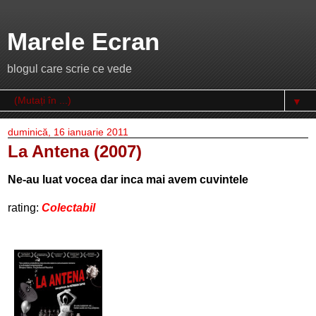
Marele Ecran
blogul care scrie ce vede
▼
duminică, 16 ianuarie 2011
La Antena (2007)
Ne-au luat vocea dar inca mai avem cuvintele
rating:
Colectabil