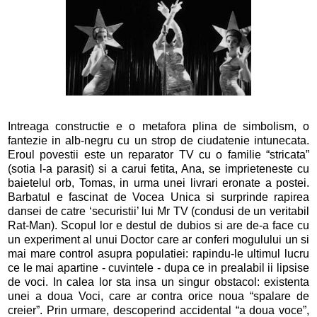
Intreaga constructie e o metafora plina de simbolism, o
fantezie in alb-negru cu un strop de ciudatenie intunecata.
Eroul povestii este un reparator TV cu o familie “stricata”
(sotia l-a parasit) si a carui fetita, Ana, se imprieteneste cu
baietelul orb, Tomas, in urma unei livrari eronate a postei.
Barbatul e fascinat de Vocea Unica si surprinde rapirea
dansei de catre ‘securistii’ lui Mr TV (condusi de un veritabil
Rat-Man). Scopul lor e destul de dubios si are de-a face cu
un experiment al unui Doctor care ar conferi mogulului un si
mai mare control asupra populatiei: rapindu-le ultimul lucru
ce le mai apartine - cuvintele - dupa ce in prealabil ii lipsise
de voci. In calea lor sta insa un singur obstacol: existenta
unei a doua Voci, care ar contra orice noua “spalare de
creier”. Prin urmare, descoperind accidental “a doua voce”,