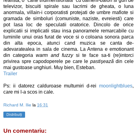
realista, o “carte tridimensionala” cu oameni-balon si guri de
televizor, biscuiti spirale sau lacrimi de gheata, o luna
anormala, villain-i corporatisti protejati de umbre mafiote si
gramada de simboluri (comuniste, naziste, evreiesti) care
pot lasa loc de speculatii oratorice. Dincolo de orice
explicatii si implicatii stau insa panoramele remarcabile cu
luminile unui oras furat de voce si o coloana sonora parca
din alta epoca, atunci cand muzica se canta de-
adevaratealea in sala de cinema. La Antena e emotionant
din categoria
warm and fuzzy
si te face sa-ti (re)intorci
privirea spre capodoperele pe care le
pastişează
din cele
mai gustoase unghiuri. Muy bien, Esteban.
Trailer
Ps: ii datorez calduroase multumiri d-rei
moonlightblues
,
care mi l-a scos in cale.
Richard M. Ilie
la
16:31
Distribuiți
Un comentariu: