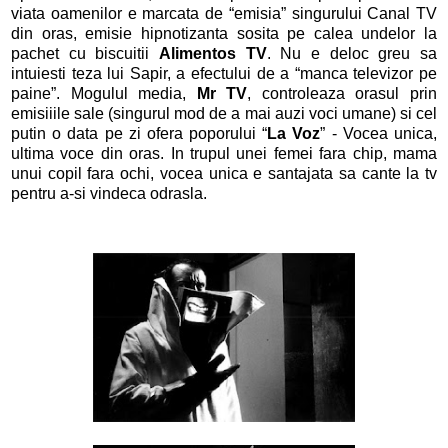
viata oamenilor e marcata de “emisia” singurului Canal TV
din oras, emisie hipnotizanta sosita pe calea undelor la
pachet cu biscuitii
Alimentos TV
. Nu e deloc greu sa
intuiesti teza lui Sapir, a efectului de a “manca televizor pe
paine”. Mogulul media,
Mr TV
, controleaza orasul prin
emisiiile sale (singurul mod de a mai auzi voci umane) si cel
putin o data pe zi ofera poporului “
La Voz
” - Vocea unica,
ultima voce din oras. In trupul unei femei fara chip, mama
unui copil fara ochi, vocea unica e santajata sa cante la tv
pentru a-si vindeca odrasla.