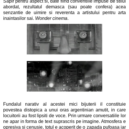
Sapir pentru aspect si, date fiind conventiile impuse de stilul
abordat, rezultatul demasca (sau poate confera) acea
senzantie de uimire si reverenta a artistului pentru arta
inaintasilor sai.
Wonder cinema
.
Fundalul narativ al acestei mici bijuterii il constituie
povestea distopica a unui oras argentinian amutit, in care
locuitorii au fost lipsiti de voce. Prin urmare conversatiile lor
ne apar in forma de text suprascris pe imagine. Atmosfera e
opresiva si cenusie, totul e acoperit de o zapada pufoasa iar