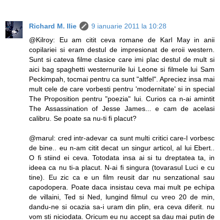
Richard M. Ilie
9 ianuarie 2011 la 10:28
@Kilroy: Eu am citit ceva romane de Karl May in anii
copilariei si eram destul de impresionat de eroii western.
Sunt si cateva filme clasice care imi plac destul de mult si
aici bag spaghetti westernurile lui Leone si filmele lui Sam
Peckimpah, tocmai pentru ca sunt "altfel". Apreciez insa mai
mult cele de care vorbesti pentru 'modernitate' si in special
The Proposition pentru "poezia" lui. Curios ca n-ai amintit
The Assassination of Jesse James... e cam de acelasi
calibru. Se poate sa nu-ti fi placut?
@marul: cred intr-adevar ca sunt multi critici care-l vorbesc
de bine.. eu n-am citit decat un singur articol, al lui Ebert..
O fi stiind ei ceva. Totodata insa ai si tu dreptatea ta, in
ideea ca nu ti-a placut. N-ai fi singura (tovarasul Luci e cu
tine). Eu zic ca e un film reusit dar nu senzational sau
capodopera. Poate daca insistau ceva mai mult pe echipa
de villaini, Ted si Ned, lungind filmul cu vreo 20 de min,
dandu-ne si ocazia sa-i uram din plin, era ceva diferit. nu
vom sti niciodata. Oricum eu nu accept sa dau mai putin de