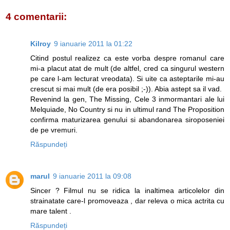
4 comentarii:
Kilroy
9 ianuarie 2011 la 01:22
Citind postul realizez ca este vorba despre romanul care
mi-a placut atat de mult (de altfel, cred ca singurul western
pe care l-am lecturat vreodata). Si uite ca asteptarile mi-au
crescut si mai mult (de era posibil ;-)). Abia astept sa il vad.
Revenind la gen, The Missing, Cele 3 inmormantari ale lui
Melquiade, No Country si nu in ultimul rand The Proposition
confirma maturizarea genului si abandonarea siroposeniei
de pe vremuri.
Răspundeți
marul
9 ianuarie 2011 la 09:08
Sincer ? Filmul nu se ridica la inaltimea articolelor din
strainatate care-l promoveaza , dar releva o mica actrita cu
mare talent .
Răspundeți