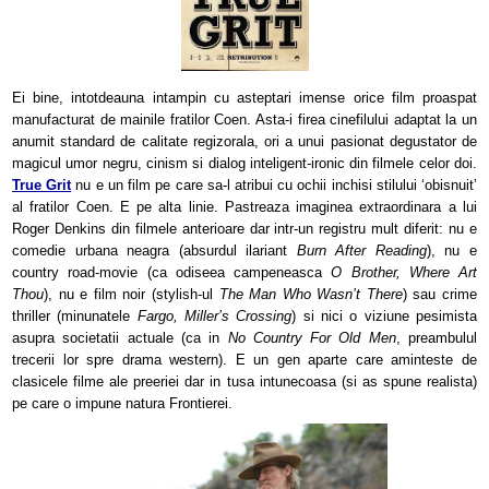
Ei bine, intotdeauna intampin cu asteptari imense orice film proaspat
manufacturat de mainile fratilor Coen. Asta-i firea cinefilului adaptat la un
anumit standard de calitate regizorala, ori a unui pasionat degustator de
magicul umor negru, cinism si dialog inteligent-ironic din filmele celor doi.
True Grit
nu e un film pe care sa-l atribui cu ochii inchisi stilului ‘obisnuit’
al fratilor Coen. E pe alta linie. Pastreaza imaginea extraordinara a lui
Roger Denkins din filmele anterioare dar intr-un registru mult diferit: nu e
comedie urbana neagra (
absurdul ilariant
Burn After Reading
), nu e
country road-movie (ca odiseea campeneasca
O Brother, Where Art
Thou
), nu e film noir (stylish-ul
The Man Who Wasn’t There
) sau crime
thriller (minunatele
Fargo, Miller’s Crossing
) si nici o viziune pesimista
asupra societatii actuale (ca in
No Country For Old Men
, preambulul
trecerii lor spre drama western). E un gen aparte care aminteste de
clasicele filme ale preeriei dar in tusa intunecoasa (si as spune realista)
pe care o impune natura Frontierei.