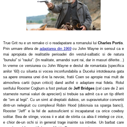
True Grit nu e un remake ci o readapatare a romanului lui
Charles Portis
.
Prin urmare difera de
adaptarea din 1969
cu John Wayne in sensul ca e
mai apropiata de realitatile perioadei din vestul-salbatic si de natura
“bunului” si “raului”. (In realitate, amandoi sunt rai, dar in masuri diferite...)
In vreme ce versiunea cu John Wayne e destul de romantata (specifica
anilor ‘60) cu silueta si vocea inconfundabila a Ducelui intotdeauna gata
sa apere onoarea unei d-re la nevoie, fratii Coen se apropie mai mult de
atmosfera cartii (spun criticii) dand astfel o adaptare mai fidela. Rolul
serifului Rooster Cogburn a fost preluat de
Jeff Bridges
(cel care de 2 ani
starneste numai valuri de aprecieri) si trebuie sa admit ca e un tip diferit
de “om al legii”. Cu un simt al dreptatii dubios, un supravietuitor convertit
dintr-un nelegiuit cu complexul Robin Hood (obisnuia sa sparga banci),
Rooster “Jeff” e la fel de autosuficient si incapatanat ca orice cowboy
solitar. Bea de stinge, vocea ii e atat de stirita ca abia il intelegi ce zice,
e chior de-un ochi si in general trage inainte sa intrebe. Un barbat care