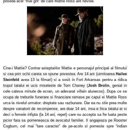
poseda acel “true grit” de care Mattie Ross are nevoie.
Cine-i Mattie? Contrar asteptarilor Mattie e personajul principal al filmului
si cea prin ochii careia se spune povestea. Are 14 ani (uimitoarea
Hailee
Steinfeld
avea 13 la filmari) si a sosit in Fort Arkansas pentru a ridica
trupul tatalui ei ucis miseleste de Tom Chaney (
Josh Brolin
, genial in
cele cateva minute de ecran, un adevarat villain alunecos). Dupa ce se
ocupa de treburile funerare si financiare ramase pe capul ei Mattie Ross
urca la nivelul urmator: dreptate sau razbunare. Dar ea nu stie prea multe
despre vanatorii de recompense, are doar 14 ani, insa e fiica tatalui ei si
deci o femeie infipta (la 14 ani, repet) care nu accepta sa fie luata peste
picior fara sa pomeneasca de avocatul familiei. Il angajeaza pe Rooster
Cogburn, cel mai “tare caracter” de pe-acolo si porneste spre “indian