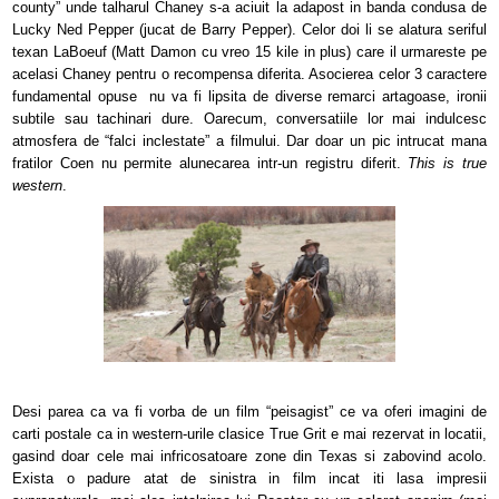
county” unde talharul Chaney s-a aciuit la adapost in banda condusa de
Lucky Ned Pepper (jucat de Barry Pepper). Celor doi li se alatura seriful
texan LaBoeuf (Matt Damon cu vreo 15 kile in plus) care il urmareste pe
acelasi Chaney pentru o recompensa diferita. Asocierea celor 3 caractere
fundamental opuse nu va fi lipsita de diverse remarci artagoase, ironii
subtile sau tachinari dure. Oarecum, conversatiile lor mai indulcesc
atmosfera de “falci inclestate” a filmului. Dar doar un pic intrucat mana
fratilor Coen nu permite alunecarea intr-un registru diferit.
This is true
western
.
Desi parea ca va fi vorba de un film “peisagist” ce va oferi imagini de
carti postale ca in western-urile clasice True Grit e mai rezervat in locatii,
gasind doar cele mai infricosatoare zone din Texas si zabovind acolo.
Exista o padure atat de sinistra in film incat iti lasa impresii