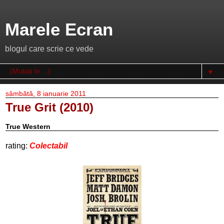
Marele Ecran
blogul care scrie ce vede
▼
sâmbătă, 8 ianuarie 2011
True Grit (2010)
True Western
rating:
Colectabil