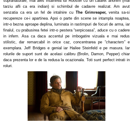
supranaturale, mai ales intalnirea lui Rooster cu un calaret anonim (mai
tarziu afli ca era indian) si schimbul de cadavre realizat. Am avut
senzatia ca era un fel de intalnire cu
The Grimreaper,
venita sa-si
recupereze ce-i apartinea. Apoi o parte din scene se intampla noaptea,
intr-o bezna aproape deplina, luminata in rastimpuri de focuri de arma, iar
finalul, cu prabusirea fetei intr-o pestera “serpicoasa”, aduce cu o cadere
in infern. Asa ca daca accentul pe imbogatire vizuala e mai redus
stilistic, dar remarcabil in orice caz, concentrarea pe “
characters
” e
exemplara. Jeff Bridges e genial iar Hailee Steinfeld e pe masura. Iar
rolurile de suport sunt de acelasi calibru (Brolin, Damon, Pepper) chiar
daca prezenta lor e de la redusa la ocazionala. Toti sunt perfect intrati in
roluri.