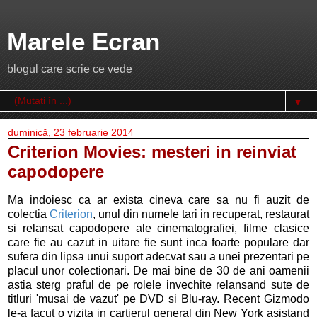
Marele Ecran
blogul care scrie ce vede
▼
duminică, 23 februarie 2014
Criterion Movies: mesteri in reinviat
capodopere
Ma indoiesc ca ar exista cineva care sa nu fi auzit de
colectia
Criterion
, unul din numele tari in recuperat, restaurat
si relansat capodopere ale cinematografiei, filme clasice
care fie au cazut in uitare fie sunt inca foarte populare dar
sufera din lipsa unui suport adecvat sau a unei prezentari pe
placul unor colectionari. De mai bine de 30 de ani oamenii
astia sterg praful de pe rolele invechite relansand sute de
titluri 'musai de vazut' pe DVD si Blu-ray. Recent Gizmodo
le-a facut o vizita in cartierul general din New York asistand