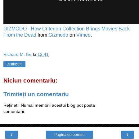
GIZMODO - How Criterion Collection Brings Movies Back
From the Dead
from
Gizmodo
on
Vimeo
.
Richard M. Ilie
la
12:41
Distribuiți
Niciun comentariu:
Trimiteți un comentariu
Rețineți: Numai membrii acestui blog pot posta
comentarii.
‹
›
Pagina de pornire