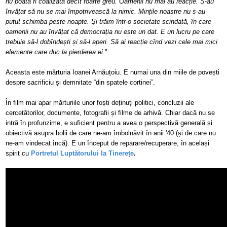
nu poată fi coalizată decît foarte greu. Oamenii nu mai au reacție. S-au
învățat să nu se mai împotrivească la nimic. Mințile noastre nu s-au
putut schimba peste noapte. Și trăim într-o societate scindată, în care
oamenii nu au învățat că democrația nu este un dat. E un lucru pe care
trebuie să-l dobîndești și să-l aperi. Să ai reacție cînd vezi cele mai mici
elemente care duc la pierderea ei.
"
Aceasta este mărturia Ioanei Arnăuțoiu. E numai una din miile de povești
despre sacrificiu și demnitate “din spatele cortinei”.
În film mai apar mărturiile unor foști deținuți politici, concluzii ale
cercetătorilor, documente, fotografii și filme de arhivă. Chiar dacă nu se
intră în profunzime, e suficient pentru a avea o perspectivă generală și
obiectivă asupra bolii de care ne-am îmbolnăvit în anii '40 (și de care nu
ne-am vindecat încă). E un început de reparare/recuperare, în același
spirit cu
Portretul Luptătorului la Tinerețe
.