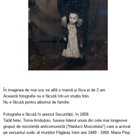
În imaginea de mai sus se află o mamă și fiica ei de 2 ani.
Această fotografie nu e făcută într-un studio foto.
Nu e făcută pentru albumul de familie.
Fotografia e făcută în arestul Securității, în 1958.
Tatăl fetei, Toma Arnăuțoiu, fusese liderul unuia din cele mai longevive
grupuri de rezistență anticomunistă (''Haiducii Muscelului") care a activat
pe versantul sudic al munților Făgăraș între anii 1949 - 1958. Maria Plop