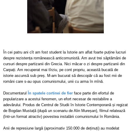
În cei patru ani cît am fost student la Istorie am aflat foarte puține lucruri
despre rezistența românească anticomunistă. Am avut trei săptămâni de
cursuri despre partizanii din Grecia. Nici măcar o zi despre partizanii din
Carpați. Am recuperat mai tîrziu, pe cont propriu, această bucată de
istorie ascunsă sub preș. M-am bucurat să descopăr că au fost mii de
români care s-au opus comunismului, unii cu arma în mînă.
Documentarul
În spatele cortinei de fier
face parte din efortul de
popularizare a acestui fenomen, un efort necesar de restabilire a
adevărului. Produs de Centrul de Studii în Istorie Contemporană și regizat
de Bogdan Mustață (după un scenariu de Alin Mureșan), filmul relatează
(într-un format atractiv) povestea instalării comunismului în România.
Anii de represiune largă (aproximativ 150.000 de deținuți) au modelat