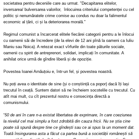
societatea pentru deceniile care au urmat.
"Decapitarea elitelor,
inversarea/ bulversarea valorilor, înlocuirea criteriului competenței cu cel
politic
și nenumăratele crime comise
au condus nu doar la falimentul
economic al țării, ci și la deteriorarea morală."
Regimul comunist a încarcerat elitele fiecărei categorii pentru a le înlocui
cu oamenii săi de încredere (de la elevi de 12 ani pînă la oameni ca Iuliu
Maniu sau Noica). A retezat exact vîrfurile din toate păturile sociale,
oamenii cu spirit de antreprenori, solidari, implicați în comunitate. A
anihilat orice urmă de gîndire liberă și de opoziție.
Povestea Ioanei Arnăuțoiu e, într-un fel, și povestea noastră.
Nu poți avea o identitate de sine (și o conștiință ca popor) dacă îți lași
t
recutul în ceață. Suntem datori să ne încheiem socotelile cu trecutul. Cu
atît mai mult, cu cît prezentul nostru e consecința directă a
comunismului.
“
50 de ani în care n-a existat libertatea de exprimare, în care coeziunea
la nivelul cel mai simplu a fost zdrobită din cauza fricii. Nu se știa cine
poate să spună despre tine ce gîndești sau ce ai spus la un moment dat.
Toată însingurarea asta a făcut ca partea bună a societății românești să