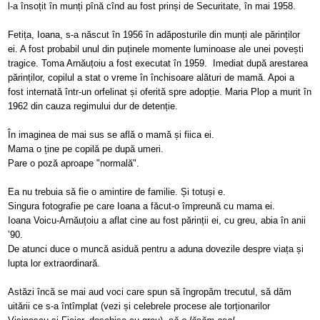
l-a însoțit în munți pînă cînd au fost prinși de Securitate, în mai 1958.
Fetița, Ioana, s-a născut în 1956 în adăposturile
din munți ale
părinților
ei. A fost probabil unul din puținele momente luminoase ale unei povești
tragice. Toma Arnăuțoiu a fost executat în 1959. Imediat după arestarea
părinților, copilul a stat o vreme în închisoare alături de mamă. Apoi a
fost internată într-un orfelinat și oferită spre adopție. Maria Plop a murit în
1962 din cauza regimului dur de detenție.
În imaginea de mai sus se află o mamă și fiica ei.
Mama o ține pe copilă pe după umeri.
Pare o poză aproape "normală".
Ea nu trebuia să fie o amintire de familie. Și totuși e.
Singura fotografie pe care Ioana a făcut-o împreună cu mama ei.
Ioana Voicu-Arnăuțoiu a aflat cine au fost părinții ei, cu greu, abia în anii
’90.
De atunci duce o muncă asiduă pentru a aduna dovezile despre viața și
lupta lor extraordinară.
Astăzi încă se mai aud voci care spun să îngropăm trecutul, să dăm
uitării ce s-a întîmplat (vezi și celebrele procese ale torționarilor