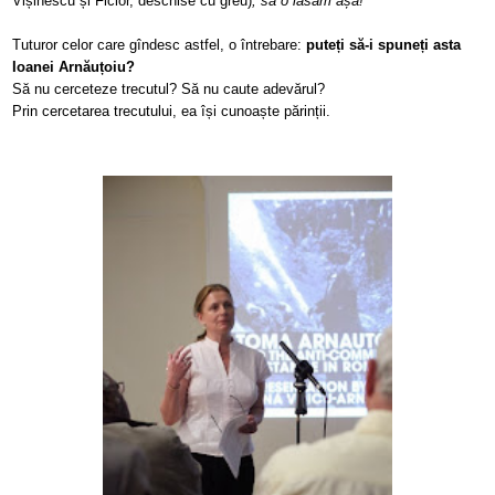
Vișinescu și Ficior, deschise cu greu)
, să o lăsăm așa!
Tuturor celor care gîndesc astfel, o întrebare:
puteți să-i spuneți asta
Ioanei Arnăuțoiu?
Să nu cerceteze trecutul? Să nu caute adevărul?
Prin cercetarea trecutului, ea își cunoaște părinții.