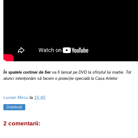
În spatele cortinei de fier
va fi lansat pe DVD la sfîrșitul lui martie. Tot
atunci intenționăm să facem o proiecție specială la Casa Artelor.
Lucian Mircu
la
15:40
Distribuiți
2 comentarii: