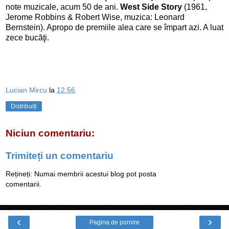
note muzicale, acum 50 de ani.
West Side Story
(1961,
Jerome Robbins & Robert Wise, muzica: Leonard
Bernstein). Apropo de premiile alea care se împart azi. A luat
zece bucăţi.
Lucian Mircu
la
12:56
Distribuiți
Niciun comentariu:
Trimiteți un comentariu
Rețineți: Numai membrii acestui blog pot posta
comentarii.
‹
›
Pagina de pornire