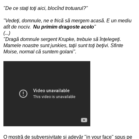
"De ce staţi toţi aici, blocînd trotuarul?"
"Vedeţi, domnule, ne e frică să mergem acasă. E un mediu
atît de nociv.
Nu primim dragoste acolo
"
(...)
"Dragă domnule sergent Krupke, trebuie să înţelegeţi.
Mamele noastre sunt junkies, taţii sunt toţi beţivi. Sfinte
Moise, normal că suntem golani".
O mostră de subversivitate şi adevăr "in your face" spus pe