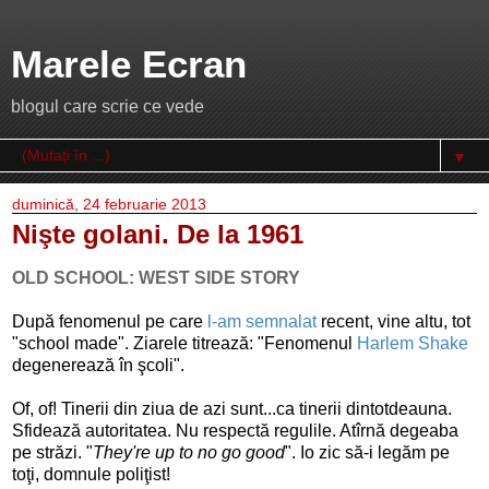
Marele Ecran
blogul care scrie ce vede
▼
duminică, 24 februarie 2013
Nişte golani. De la 1961
OLD SCHOOL: WEST SIDE STORY
După fenomenul pe care
l-am semnalat
recent, vine altu, tot
"school made". Ziarele titrează: "Fenomenul
Harlem Shake
degenerează în şcoli".
Of, of! Tinerii din ziua de azi sunt...ca tinerii dintotdeauna.
Sfidează autoritatea. Nu respectă regulile. Atîrnă degeaba
pe străzi. "
They're up to no go good
". Io zic să-i legăm pe
toţi, domnule poliţist!