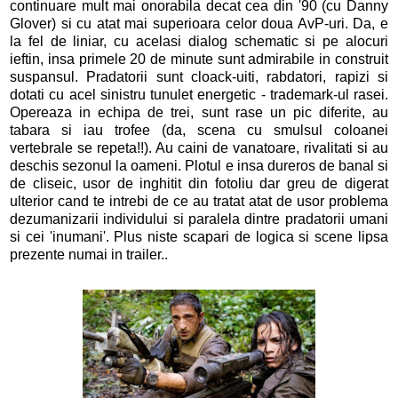
continuare mult mai onorabila decat cea din '90 (cu Danny
Glover) si cu atat mai superioara celor doua AvP-uri. Da, e
la fel de liniar, cu acelasi dialog schematic si pe alocuri
ieftin, insa primele 20 de minute sunt admirabile in construit
suspansul. Pradatorii sunt cloack-uiti, rabdatori, rapizi si
dotati cu acel sinistru tunulet energetic - trademark-ul rasei.
Opereaza in echipa de trei, sunt rase un pic diferite, au
tabara si iau trofee (da, scena cu smulsul coloanei
vertebrale se repeta!!). Au caini de vanatoare, rivalitati si au
deschis sezonul la oameni. Plotul e insa dureros de banal si
de cliseic, usor de inghitit din fotoliu dar greu de digerat
ulterior cand te intrebi de ce au tratat atat de usor problema
dezumanizarii individului si paralela dintre pradatorii umani
si cei 'inumani'. Plus niste scapari de logica si scene lipsa
prezente numai in trailer..