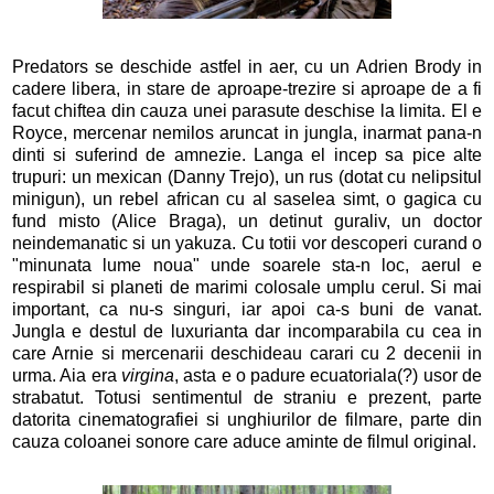
Predators se deschide astfel in aer, cu un Adrien Brody in
cadere libera, in stare de aproape-trezire si aproape de a fi
facut chiftea din cauza unei parasute deschise la limita. El e
Royce, mercenar nemilos aruncat in jungla, inarmat pana-n
dinti si suferind de amnezie. Langa el incep sa pice alte
trupuri: un mexican (Danny Trejo), un rus (dotat cu nelipsitul
minigun), un rebel african cu al saselea simt, o gagica cu
fund misto (Alice Braga), un detinut guraliv, un doctor
neindemanatic si un yakuza. Cu totii vor descoperi curand o
"minunata lume noua" unde soarele sta-n loc, aerul e
respirabil si planeti de marimi colosale umplu cerul. Si mai
important, ca nu-s singuri, iar apoi ca-s buni de vanat.
Jungla e destul de luxurianta dar incomparabila cu cea in
care Arnie si mercenarii deschideau carari cu 2 decenii in
urma. Aia era
virgina
, asta e o padure ecuatoriala(?) usor de
strabatut. Totusi sentimentul de straniu e prezent, parte
datorita cinematografiei si unghiurilor de filmare, parte din
cauza coloanei sonore care aduce aminte de filmul original.