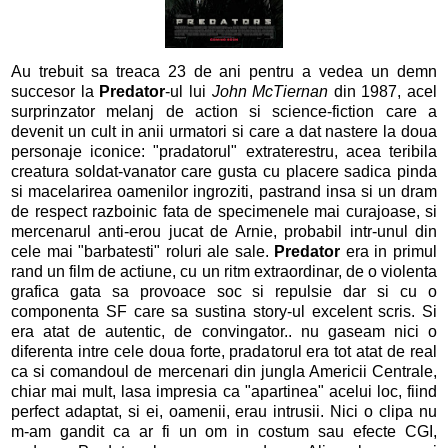
Au trebuit sa treaca 23 de ani pentru a vedea un demn
succesor la
Predator
-ul lui
John McTiernan
din 1987, acel
surprinzator melanj de action si science-fiction care a
devenit un cult in anii urmatori si care a dat nastere la doua
personaje iconice: "pradatorul" extraterestru, acea teribila
creatura soldat-vanator care gusta cu placere sadica pinda
si macelarirea oamenilor ingroziti, pastrand insa si un dram
de respect razboinic fata de specimenele mai curajoase, si
mercenarul anti-erou jucat de Arnie, probabil intr-unul din
cele mai "barbatesti" roluri ale sale.
Predator
era in primul
rand un film de actiune, cu un ritm extraordinar, de o violenta
grafica gata sa provoace soc si repulsie dar si cu o
componenta SF care sa sustina story-ul excelent scris. Si
era atat de autentic, de convingator.. nu gaseam nici o
diferenta intre cele doua forte, pradatorul era tot atat de real
ca si comandoul de mercenari din jungla Americii Centrale,
chiar mai mult, lasa impresia ca "apartinea" acelui loc, fiind
perfect adaptat, si ei, oamenii, erau intrusii. Nici o clipa nu
m-am gandit ca ar fi un om in costum sau efecte CGI,