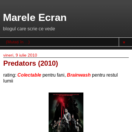
Marele Ecran
blogul care scrie ce vede
▼
vineri, 9 iulie 2010
Predators (2010)
rating:
Colectable
pentru fani,
Brainwash
pentru restul
lumii