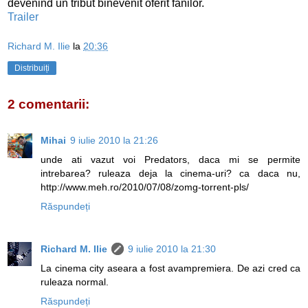
devenind un tribut binevenit oferit fanilor.
Trailer
Richard M. Ilie
la
20:36
Distribuiți
2 comentarii:
Mihai
9 iulie 2010 la 21:26
unde ati vazut voi Predators, daca mi se permite
intrebarea? ruleaza deja la cinema-uri? ca daca nu,
http://www.meh.ro/2010/07/08/zomg-torrent-pls/
Răspundeți
Richard M. Ilie
9 iulie 2010 la 21:30
La cinema city aseara a fost avampremiera. De azi cred ca
ruleaza normal.
Răspundeți