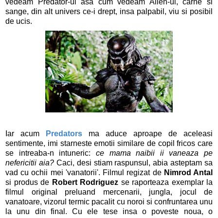
vedeam Predator-ul asa cum vedeam Alien-ul, carne si
sange, din alt univers ce-i drept, insa palpabil, viu si posibil
de ucis.
Iar acum
Predators
ma aduce aproape de aceleasi
sentimente, imi starneste emotii similare de copil fricos care
se intreaba-n intuneric:
ce mama naibii ii vaneaza pe
nefericitii aia?
Caci, desi stiam raspunsul, abia asteptam sa
vad cu ochii mei 'vanatorii'. Filmul regizat de
Nimrod Antal
si produs de
Robert Rodriguez
se raporteaza exemplar la
filmul original preluand mercenarii, jungla, jocul de
vanatoare, vizorul termic pacalit cu noroi si confruntarea unu
la unu din final. Cu ele tese insa o poveste noua, o