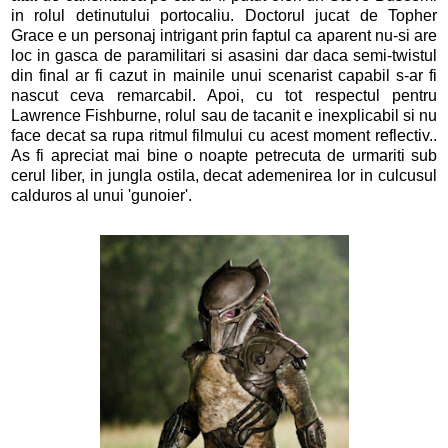
in rolul detinutului portocaliu. Doctorul jucat de Topher
Grace e un personaj intrigant prin faptul ca aparent nu-si are
loc in gasca de paramilitari si asasini dar daca semi-twistul
din final ar fi cazut in mainile unui scenarist capabil s-ar fi
nascut ceva remarcabil. Apoi, cu tot respectul pentru
Lawrence Fishburne, rolul sau de tacanit e inexplicabil si nu
face decat sa rupa ritmul filmului cu acest moment reflectiv..
As fi apreciat mai bine o noapte petrecuta de urmariti sub
cerul liber, in jungla ostila, decat ademenirea lor in culcusul
calduros al unui 'gunoier'.