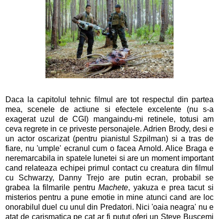
Daca la capitolul tehnic filmul are tot respectul din partea
mea, scenele de actiune si efectele excelente (nu s-a
exagerat uzul de CGI) mangaindu-mi retinele, totusi am
ceva regrete in ce priveste personajele. Adrien Brody, desi e
un actor oscarizat (pentru pianistul Szpilman) si a tras de
fiare, nu 'umple' ecranul cum o facea Arnold. Alice Braga e
neremarcabila in spatele lunetei si are un moment important
cand relateaza echipei primul contact cu creatura din filmul
cu Schwarzy, Danny Trejo are putin ecran, probabil se
grabea la filmarile pentru
Machete
, yakuza e prea tacut si
misterios pentru a pune emotie in mine atunci cand are loc
onorabilul duel cu unul din Predatori. Nici 'oaia neagra' nu e
atat de carismatica pe cat ar fi putut oferi un Steve Buscemi