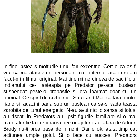
In fine, astea-s mofturile unui fan excentric. Cert e ca as fi
vrut sa ma atasez de personaje mai puternic, asa cum am
facut-o in filmul original. Mai tine minte cineva de sacrificiul
indianului ce-l asteapta pe Predator pe-acel bustean
suspendat peste-o prapastie si era inarmat doar cu un
pumnal. Ce spirit de razboinic.. Sau cand Mac sa tara printre
liane si radacini pana sub un bustean ca sa-si vada teasta
zdrobita de tunul energetic. N-au avut nici o sansa si totusi
au riscat. In Predators au lipsit figurile familiare si o mai
mare atentie la creionarea personajelor, caci afara de Adrien
Brody nu-ti prea pasa de nimeni. Dar e ok, atata timp cat
actiunea umple golul. Si o face cu succes, Predators