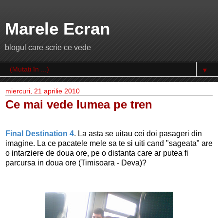
Marele Ecran
blogul care scrie ce vede
▼
miercuri, 21 aprilie 2010
Ce mai vede lumea pe tren
Final Destination 4
. La asta se uitau cei doi pasageri din
imagine. La ce pacatele mele sa te si uiti cand "sageata" are
o intarziere de doua ore, pe o distanta care ar putea fi
parcursa in doua ore (Timisoara - Deva)?