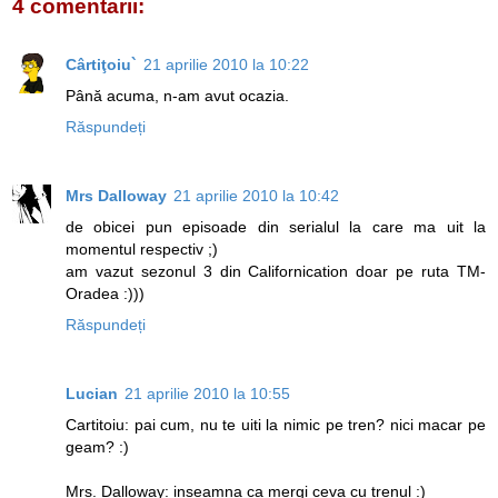
4 comentarii:
Cârtiţoiu`
21 aprilie 2010 la 10:22
Până acuma, n-am avut ocazia.
Răspundeți
Mrs Dalloway
21 aprilie 2010 la 10:42
de obicei pun episoade din serialul la care ma uit la
momentul respectiv ;)
am vazut sezonul 3 din Californication doar pe ruta TM-
Oradea :)))
Răspundeți
Lucian
21 aprilie 2010 la 10:55
Cartitoiu: pai cum, nu te uiti la nimic pe tren? nici macar pe
geam? :)
Mrs. Dalloway: inseamna ca mergi ceva cu trenul :)