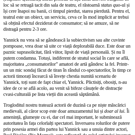
loc să se retragă tacit din sala de teatru, el răstoarnă
status quo
-ul și
își cere înapoi nu banii, ci timpul pierdut, starea pierdută. Pentru el,
teatrul este un obiect, un serviciu, ceva ce în mod implicit ar trebui
să obțină efectul deziderat de consumator; să ne amuze, să ne
distragă pentru 2-3 ore.
Yannick nu vrea să se gândească la subiectivism sau alte cuvinte
pompoase, vrea doar să uite ce viață deplorabilă duce. Este doar un
paznic suprasolicitat, fără viitor, lipsit de viață personală. Și nu îl
putem condamna. Totuși, indiferent de stratul social în care se află,
majoritatea „consumatorilor” amatori de artă gândesc la fel. Printr-
un un mic sondaj făcut de tiran în rândul co-spectatorilor, în timp ce
actorii timorați încearcă să învețe chestia numită scenariu de
Yannick, toți sunt de fapt chiar el, Yannick. Plictisiți, obosiți, n-au
idee de ce se află acolo, au venit să bifeze căsuțele de distracție
cvasi-culturală pe lista vieții din această săptămână.
Trogloditul nostru tratează actorii de duzină ca pe niște măscărici
medievali, al căror scop este doar amuzamentul lui și
doar al lui
. Îi
amenință, glumește cu ei, dar cel mai important, le subminează
autoritatea în fața celorlalți spectatori. Inversarea rolurilor de putere
prin posesia armei din partea lui Yannick sau a unuia dintre actori,