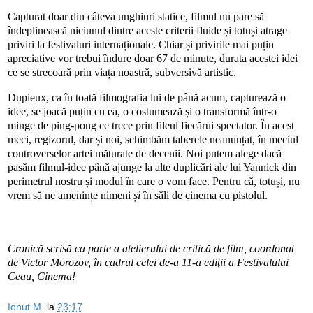
Capturat doar din câteva unghiuri statice, filmul nu pare să
îndeplinească niciunul dintre aceste criterii fluide și totuși atrage
priviri la festivaluri internaționale. Chiar și privirile mai puțin
apreciative vor trebui îndure doar 67 de minute, durata acestei idei
ce se strecoară prin viața noastră, subversivă artistic.
Dupieux, ca în toată filmografia lui de până acum, capturează o
idee, se joacă puțin cu ea, o costumează și o transformă într-o
minge de ping-pong ce trece prin fileul fiecărui spectator. În acest
meci, regizorul, dar și noi, schimbăm taberele neanunțat, în meciul
controverselor artei măturate de decenii. Noi putem alege dacă
pasăm filmul-idee până ajunge la alte duplicări ale lui Yannick din
perimetrul nostru și modul în care o vom face. Pentru că, totuși, nu
vrem să ne amenințe nimeni
și
în
săli de cinema cu pistolul.
Cronică scrisă ca parte a atelierului de critică de film, coordonat
de Victor Morozov, în cadrul celei de-a 11-a ediţii a Festivalului
Ceau, Cinema!
Ionut M.
la
23:17