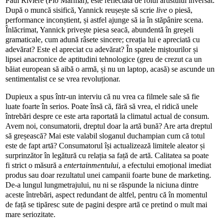
Paul Rivière (Pio Marmaï), este reflectată de rolul artistului inversat.
După o muncă sisifică, Yannick reușește să scrie
live
o piesă,
performance inconștient, și astfel ajunge să ia în stăpânire scena.
Înlăcrimat, Yannick privește piesa seacă, abundentă în greșeli
gramaticale, cum adună râsete sincere; creația lui e apreciată cu
adevărat? Este el apreciat cu adevărat? În spatele miștourilor și
lipsei anacronice de aptitudini tehnologice (greu de crezut ca un
băiat european să aibă o armă, și nu un laptop, acasă) se ascunde un
sentimentalist ce se vrea revoluționar.
Dupieux a spus într-un interviu că nu vrea ca filmele sale să fie
luate foarte în serios. Poate însă că, fără să vrea, el ridică unele
întrebări despre ce este arta raportată la climatul actual de consum.
Avem noi, consumatorii, dreptul doar la artă bună? Are arta dreptul
să greșească? Mai este valabil sloganul duchampian cum că totul
este de fapt artă? Consumatorul își actualizează limitele aleator și
surprinzător în legătură cu relația sa față de artă. Calitatea sa poate
fi strict o măsură a
entertainmentului
, a efectului emoțional imediat
produs sau doar rezultatul unei campanii foarte bune de marketing.
De-a lungul lungmetrajului, nu ni se răspunde la niciuna dintre
aceste întrebări, aspect redundant de altfel, pentru că în momentul
de față se tipăresc sute de pagini despre artă ce pretind o mult mai
mare seriozitate.