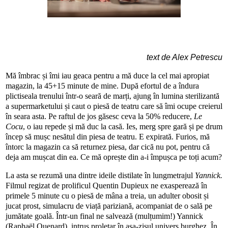
text de Alex Petrescu
Mă îmbrac și îmi iau geaca pentru a mă duce la cel mai apropiat
magazin, la 45+15 minute de mine. După efortul de a îndura
plictiseala trenului într-o seară de marți, ajung în lumina sterilizantă
a supermarketului și caut o piesă de teatru care să îmi ocupe creierul
în seara asta. Pe raftul de jos găsesc ceva la 50% reducere,
Le
Cocu
, o iau repede și mă duc la casă. Ies, merg spre gară și pe drum
încep să mușc nesătul din piesa de teatru. E expirată. Furios, mă
întorc la magazin ca să returnez piesa, dar cică nu pot, pentru că
deja am mușcat din ea. Ce mă oprește din a-i împușca pe toți acum?
La asta se rezumă una dintre ideile distilate în lungmetrajul
Yannick.
Filmul regizat de prolificul Quentin Dupieux ne exasperează în
primele 5 minute cu o piesă de mâna a treia, un adulter obosit și
jucat prost, simulacru de viață pariziană, acompaniat de o sală pe
jumătate goală. Într-un final ne salvează (mulțumim!) Yannick
(Raphaël Quenard), intrus proletar în așa-zisul univers burghez. În