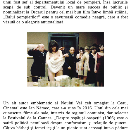
unui fost şef al departamentului local de pompieri, însă lucrurile 
scapă de sub control. Devenit un mare succes de public şi 
nominalizat la Oscarul pentru cel mai bun film într-o limbă străină, 
„Balul pompierilor” este o savuroasă comedie neagră, care a fost 
văzută ca o alegorie antitotalitară.
Un alt autor emblematic al Noului Val ceh omagiat la Ceau, 
Cinema! este Jan Němec, care s-a stins în 2016. Unul din cele mai 
cunoscute filme ale sale, interzis de regimul comunist, dar selectat 
la Festivalul de la Cannes, „Despre ospăţ şi oaspeţi” (1966) este o 
satiră politică nemiloasă despre conformism şi relaţiile de putere. 
Câţiva bărbaţi şi femei ieşiţi la un picnic sunt acostaţi într-o pădure 