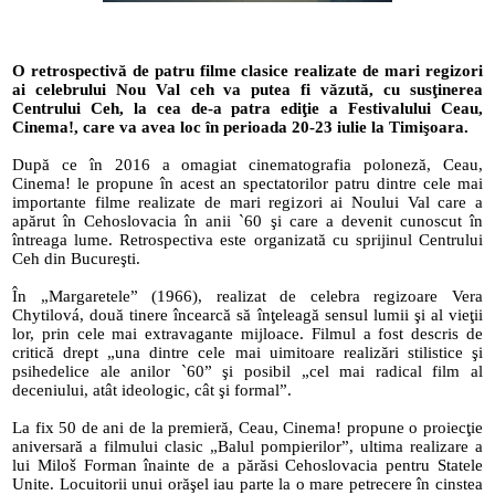
O retrospectivă de patru filme clasice realizate de mari regizori 
ai celebrului Nou Val ceh va putea fi văzută, cu susţinerea 
Centrului Ceh, la cea de-a patra ediţie a Festivalului Ceau, 
Cinema!, care va avea loc în perioada 20-23 iulie la Timişoara.
După ce în 2016 a omagiat cinematografia poloneză, Ceau, 
Cinema! le propune în acest an spectatorilor patru dintre cele mai 
importante filme realizate de mari regizori ai Noului Val care a 
apărut în Cehoslovacia în anii `60 şi care a devenit cunoscut în 
întreaga lume. Retrospectiva este organizată cu sprijinul Centrului 
Ceh din Bucureşti.
În „Margaretele” (1966), realizat de celebra regizoare Vera 
Chytilová, două tinere încearcă să înţeleagă sensul lumii şi al vieţii 
lor, prin cele mai extravagante mijloace. Filmul a fost descris de 
critică drept „una dintre cele mai uimitoare realizări stilistice şi 
psihedelice ale anilor `60” şi posibil „cel mai radical film al 
deceniului, atât ideologic, cât şi formal”.
La fix 50 de ani de la premieră, Ceau, Cinema! propune o proiecţie 
aniversară a filmului clasic „Balul pompierilor”, ultima realizare a 
lui Miloš Forman înainte de a părăsi Cehoslovacia pentru Statele 
Unite. Locuitorii unui orăşel iau parte la o mare petrecere în cinstea 