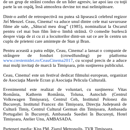
de un grup de străini condus de un lider agresiv, iar apoi iau cu toţii 
parte la un ospăţ, însă atmosfera devine tot mai neliniştitoare.
Dintr-o astfel de retrospectivă nu putea să lipsească celebrul regizor 
Jirí Menzel. Ceau, Cinema! va aduce unul dintre cele mai savuroase 
filme ale sale, „Sătucul meu drag” (1985), nominalizat la Oscarul 
pentru cel mai bun film într-o limbă străină. O comedie burlescă 
despre viaţa de zi cu zi a locuitorilor dintr-un sat ce are în centru un 
cuplu de prieteni care aminteşte de Stan şi Bran.
Pentru această a patra ediţie, Ceau, Cinema! a lansat o companie de 
strângere de fonduri (crowdfunding) pe platforma 
www.crestemidei.ro/CeauCinema2
017
, cu scopul precis de a aduce 
mai mulţi invitaţi de marcă la Timişoara, prin susţinerea publicului.
Ceau, Cinema! este un festival dedicat filmului european, organizat 
de Asociaţia Marele Ecran şi Asociaţia Pelicula Culturală.
Evenimentul este realizat de voluntari, cu susținerea: Vitas 
România, Kathrein România, Toluna, Autoclub (Centrul 
Volkswagen Timișoara), Centrul Ceh, Institutul Polonez din 
București, Institutul Francez din Timișoara, Direcția Județeană de 
Cultură Timiș, Centrul Cultural German din Timișoara, Ambasada 
Portugaliei în București, Ambasada Suediei în București, Hotel 
Timișoara, Atelier Unu, AMBASADA.
Parteneri media: Kiss FM, Ziarul Metropolis, TVR Timișoara. 