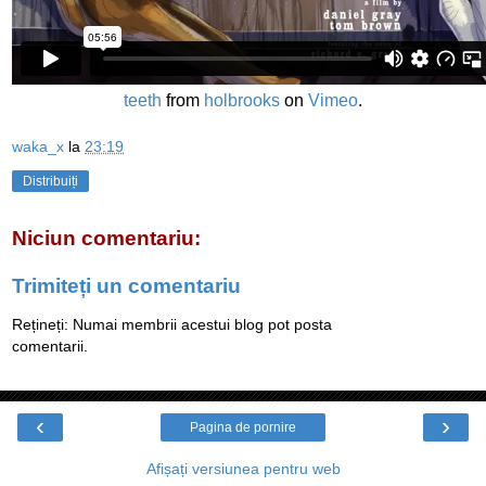
teeth
from
holbrooks
on
Vimeo
.
waka_x
la
23:19
Distribuiți
Niciun comentariu:
Trimiteți un comentariu
Rețineți: Numai membrii acestui blog pot posta
comentarii.
‹
›
Pagina de pornire
Afișați versiunea pentru web