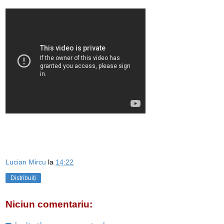
Lucian Mircu
la
14:22
Distribuiți
Niciun comentariu: