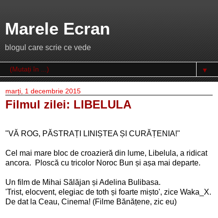
Marele Ecran
blogul care scrie ce vede
▼
marți, 1 decembrie 2015
Filmul zilei: LIBELULA
"VĂ ROG, PĂSTRAȚI LINIȘTEA ȘI CURĂȚENIA!"
Cel mai mare bloc de croazieră din lume, Libelula, a ridicat
ancora. Ploscă cu tricolor Noroc Bun și așa mai departe.
Un film de Mihai Sălăjan și Adelina Bulibasa.
'Trist, elocvent, elegiac de toth și foarte mișto', zice 
Waka_X
.
De dat la Ceau, Cinema! (Filme Bănățene, zic eu)