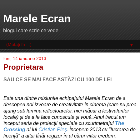
Marele Ecran
blogul care scrie ce vede
▼
luni, 14 ianuarie 2013
Proprietara
SAU CE SE MAI FACE ASTĂZI CU 100 DE LEI
Este una dintre misiunile echipajului Marele Ecran de a
descoperi noi izvoare de creativitate în cinema (care nu prea
ajung sub lumina reflectoarelor, nici măcar a festivalurilor
locale) şi de a le face cunoscute şi vouă. Anul trecut am
început seria de proiecţii speciale cu scurtmetrajul
The
Crossing
al lui
Cristian Pleş
. Începem 2013 cu "lucrarea de
licenţă" a altui tînăr regizor în al cărui viitor credem: