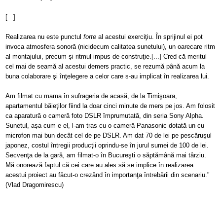
[...]
Realizarea nu este punctul
forte
al acestui exerciţiu. În sprijinul ei pot
invoca atmosfera
sonoră (nicidecum calitatea sunetului), un oarecare ritm
al montajului, precum şi ritmul impus de construţie.
[...] Cred că meritul
cel mai de seamă al acestui demers practic, se rezumă până acum la
buna colaborare şi înţelegere a celor care s-au implicat în realizarea lui.
Am filmat cu mama în sufrageria de acasă, de la Timişoara,
apartamentul băieţilor fiind la doar cinci minute de mers pe jos. Am folosit
ca aparatură o cameră foto DSLR împrumutată, din seria Sony Alpha.
Sunetul, aşa cum e el, l-am tras cu o cameră Panasonic dotată un cu
microfon mai bun
decât cel de pe DSLR. Am dat 70 de lei pe pescăruşul
japonez, costul întregii producţii oprindu-se în jurul sumei de 100 de lei.
Secvenţa de la gară, am filmat-o în Bucureşti o săptămână mai târziu.
Mă onorează faptul că cei care au ales să se implice în realizarea
acestui proiect au făcut-o crezând în importanţa întrebării din scenariu."
(Vlad Dragomirescu)