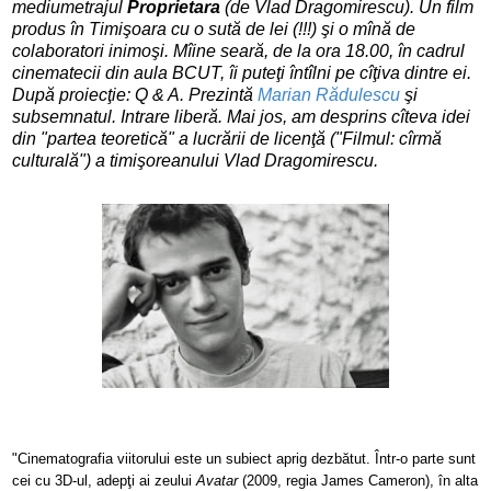
mediumetrajul
Proprietara
(de Vlad Dragomirescu). Un film
produs în Timişoara cu o sută de lei (!!!) şi o mînă de
colaboratori inimoşi. Mîine seară, de la ora 18.00, în cadrul
cinematecii din aula BCUT, îi puteţi întîlni pe cîţiva dintre ei.
După proiecţie: Q & A. Prezintă
Marian Rădulescu
şi
subsemnatul. Intrare liberă. Mai jos, am desprins cîteva idei
din "partea teoretică" a lucrării de licenţă ("Filmul: cîrmă
culturală") a timişoreanului Vlad Dragomirescu.
"Cinematografia viitorului este un subiect aprig dezbătut. Într-o parte sunt
cei cu 3D-ul, adepţi ai zeului
Avatar
(2009, regia James Cameron), în alta