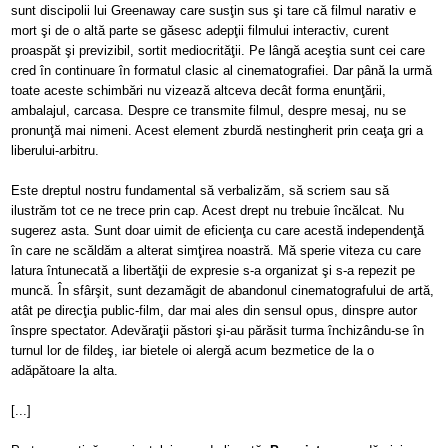
sunt discipolii lui Greenaway care susţin sus şi tare că filmul narativ e
mort
şi de o altă parte se găsesc adepţii filmului interactiv, curent
proaspăt şi previzibil, sortit mediocrităţii. Pe lângă aceştia sunt cei care
cred în continuare în formatul clasic al cinematografiei. Dar până la urmă
toate aceste schimbări nu vizează altceva decât forma enunţării,
ambalajul, carcasa. Despre ce transmite filmul, despre mesaj, nu se
pronunţă mai nimeni. Acest element zburdă nestingherit prin ceaţa gri a
liberului-arbitru.
Este dreptul nostru fundamental să verbalizăm, să scriem sau să
ilustrăm tot
ce ne trece prin cap. Acest drept nu trebuie încălcat
.
Nu
sugerez asta. Sunt doar uimit de eficienţa cu care acestă independenţă
în care ne scăldăm a alterat simţirea noastră. Mă sperie viteza cu care
latura întunecată a libertăţii de expresie s-a organizat şi s-a repezit pe
muncă. În sfârşit, sunt dezamăgit de abandonul cinematografului de artă,
atât pe direcţia public-film, dar mai ales din sensul opus, dinspre autor
înspre spectator. Adevăraţii păstori şi-au părăsit turma închizându-se în
turnul lor de fildeş, iar bietele oi alergă acum bezmetice de la o
adăpătoare la
alta.
[...]