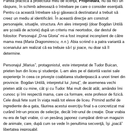
Partea practică a proiectului meu de licenţă,
Proprietara
, nu dă nici un
răspuns, în schimb adresează o întrebare pe care o consider esenţială.
Pentru ca această întrebare să-şi găsească destinatarul a trebuit să
creez un mediu al identificării. În această direcţie am construit
personajele, situaţile, structura. Am ales interpreţii (doar Bogdan Untilă
are şcoală de actorie) după un criteriu mai neortodox, dar destul de
folositor. Personajul „D-na Gloria” mi-a fost inspirat inconştient de către
mama mea (
Maria Dragomirescu, n.n.
). Abia scriind o a patra variantă a
scenariului am realizat că ea trebuie să-l şi joace, nu doar să îl
determine.
Personajul „Marius”, protagonistul, este interpretat de Tudor Buican,
prieten bun din liceu şi studenţie. L-am ales pe el datorită vastei sale
experienţe în ceea ce priveşte coabitarea studenţească a unori tineri din
provincie. Bogdan Untilă, interpretul lui „Ionuţ”, de asemenea vechi
prieten atât cu mine, cât şi cu Tudor. Mai mult decât atât, amândoi îmi
cunosc şi îmi respectă mama, care ca formare, este profesor de fizică.
Cele două fete sunt în viaţa reală tot eleve de liceu. Primind astfel de
ingrediente de-a gata, făurirea acestui exerciţiu final s-a concretizat mai
curând într-un proces de selecţie, decât într-unul de creaţie. Doar vrabia
nu era de fapt vrabie, ci un pesăruş japonez cumpărat dintr-un magazin
de animale, care, după cum se vede în penultima secvenţă, îşi „joacă”
libertatea ireproşabil.