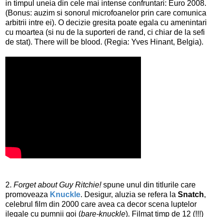
in timpul uneia din cele mai intense confruntari: Euro 2008.
(Bonus: auzim si sonorul microfoanelor prin care comunica
arbitrii intre ei). O decizie gresita poate egala cu amenintari
cu moartea (si nu de la suporteri de rand, ci chiar de la sefi
de stat). There will be blood. (Regia: Yves Hinant, Belgia).
2.
Forget about Guy Ritchie!
spune unul din titlurile care
promoveaza
Knuckle
. Desigur, aluzia se refera la
Snatch
,
celebrul film din 2000 care avea ca decor scena luptelor
ilegale cu pumnii goi (
bare-knuckle
). Filmat timp de 12 (!!!)