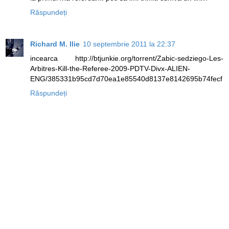
Răspundeți
Richard M. Ilie
10 septembrie 2011 la 22:37
incearca http://btjunkie.org/torrent/Zabic-sedziego-Les-
Arbitres-Kill-the-Referee-2009-PDTV-Divx-ALIEN-
ENG/385331b95cd7d70ea1e85540d8137e8142695b74fecf
Răspundeți