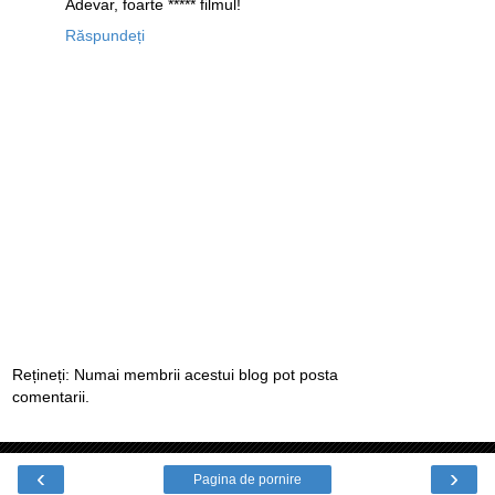
Adevar, foarte ***** filmul!
Răspundeți
Rețineți: Numai membrii acestui blog pot posta
comentarii.
‹
›
Pagina de pornire