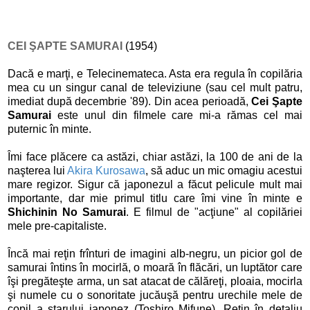
CEI ŞAPTE SAMURAI
(1954)
Dacă e marţi, e Telecinemateca. Asta era regula în copilăria
mea cu un singur canal de televiziune (sau cel mult patru,
imediat după decembrie '89). Din acea perioadă,
Cei Şapte
Samurai
este unul din filmele care mi-a rămas cel mai
puternic în minte.
Îmi face plăcere ca astăzi, chiar astăzi, la 100 de ani de la
naşterea lui
Akira Kurosawa
, să aduc un mic omagiu acestui
mare regizor. Sigur că japonezul a făcut pelicule mult mai
importante, dar mie primul titlu care îmi vine în minte e
Shichinin No Samurai
. E filmul de "acţiune" al copilăriei
mele pre-capitaliste.
Încă mai reţin frînturi de imagini alb-negru, un picior gol de
samurai întins în mocirlă, o moară în flăcări, un luptător care
îşi pregăteşte arma, un sat atacat de călăreţi, ploaia, mocirla
şi numele cu o sonoritate jucăuşă pentru urechile mele de
copil a starului japonez (Toshiro Mifune). Reţin în detaliu