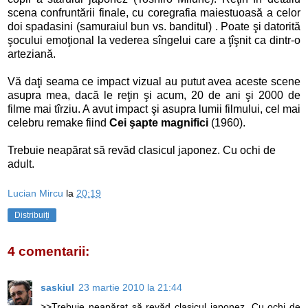
scena confruntării finale, cu coregrafia maiestuoasă a celor
doi spadasini (samuraiul bun vs. banditul) . Poate şi datorită
şocului emoţional la vederea sîngelui care a ţîşnit ca dintr-o
arteziană.
Vă daţi seama ce impact vizual au putut avea aceste scene
asupra mea, dacă le reţin şi acum, 20 de ani şi 2000 de
filme mai tîrziu. A avut impact şi asupra lumii filmului, cel mai
celebru remake fiind
Cei şapte magnifici
(1960).
Trebuie neapărat să revăd clasicul japonez. Cu ochi de
adult.
Lucian Mircu
la
20:19
Distribuiți
4 comentarii:
saskiul
23 martie 2010 la 21:44
>>Trebuie neapărat să revăd clasicul japonez. Cu ochi de