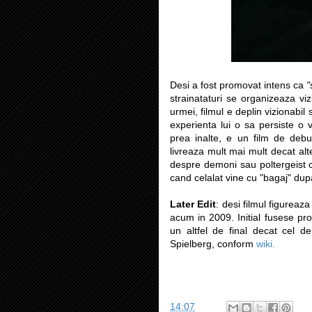
Desi a fost promovat intens ca
"
strainataturi se organizeaza vi
urmei, filmul e deplin vizionabil
experienta lui o sa persiste o 
prea inalte, e un film de debu
livreaza mult mai mult decat al
despre demoni sau poltergeist c
cand celalat vine cu "bagaj" dupa
Later Edit
: desi filmul figureaz
acum in 2009. Initial fusese pro
un altfel de final decat cel d
Spielberg, conform
wiki.
14:07