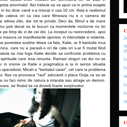
pista anormalul. Aici trebuie sa va spun ca in prima noapte
a in loc doar cand s-a miscat o usa 10 cm. Asta e realismul
eti de cateva ori ca cea care filmeaza nu e o camera de
 sitirea zilei, dar tot te prinde. Deci da, filmul e de mare
i nu poti decat sa te bucuri ca momentele nocturne nu tin
C
e pe timp de zi de cei doi. La inceput cu neincredere, apoi
e masura ce manifestarile sporesc in intensitate si violenta.
Ze
a povestea sustine ideea ca fata, Katie, ar fi bantuita inca
T
nica, care nu a parasit-o ori de cate ori s-ar fi mutat fiind
(2
Satula sa mai fuga Katie decide sa confrunte problema cu
i spirituale care insa renunta. Ramasi singuri cei doi nu se
C
r in vreme ce Katie e pragmatica si ia in serios situatia
C
n specializat, Micah e "barbatul casei", cel care ia problema
lui. Asa ca provoaca "raul" aducand o placa Ouija ca sa se
Ve
a nu faci nimic de natura a intarata sau atrage un demon.
C
re, iar finalul se va dovedi foarte surpinzator.
Fi
T
U