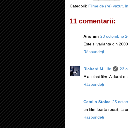
Categorii:
Filme de (re) vazut
,
I
11 comentarii:
Anonim
23 octombrie 2
Este si varianta din 2009
Răspundeți
Richard M. Ilie
23 o
E acelasi film. A durat m
Răspundeți
Catalin Stoica
25 octom
un film foarte reusit, 
Răspundeți