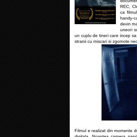
document
REC, Clo
ca filmu
handy-c
devin ma
uneori su
un cuplu de tineri care incep 
stranii cu miscari si zgomote ne
Filmul e realizat din momente d
digitala. Noaptea camera pande