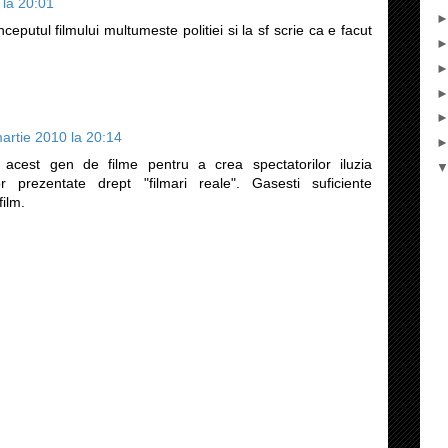
 la 20:01
ceputul filmului multumeste politiei si la sf scrie ca e facut
artie 2010 la 20:14
acest gen de filme pentru a crea spectatorilor iluzia
elor prezentate drept "filmari reale". Gasesti suficiente
film.