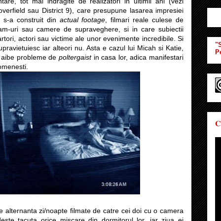
are, tot mai indragite de realizatori in ultimii ani (vezi
verfield sau District 9), care presupune lasarea impresiei
l s-a construit din
actual footage
, filmari reale culese de
am-uri sau camere de supraveghere, si in care subiectii
rtori, actori sau victime ale unor evenimente incredibile. Si
"S
pravietuiesc iar alteori nu. Asta e cazul lui Micah si Katie,
P
sa aibe probleme de
poltergaist
in casa lor, adica manifestari
omenesti.
C
e alternanta zi/noapte filmate de catre cei doi cu o camera
ste tacuta orice miscare din dormitorul lor, iar ziua ei