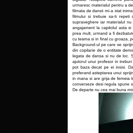
urmaresc materialul pentru a de
filmata de dansii mi-a stat inim
filmului si trebuie sa-ti rep
supraveghere iar materialul nu e
angajament la capitolul asta s
prea mult, urmand a fi dezbatut
cu teama si in final cu groaza, p
Background-ul pe care se sprijin
din copilarie de o entitate demo
legata de dansa si nu de loc. 
ajutorul unui profesor in trebur
pot baza decat pe ei insisi. Da
preferand asteptarea unui spriji
in mana si are grija de femeia 
converseze desi regula spune s
De departe nu cea mai buna misca