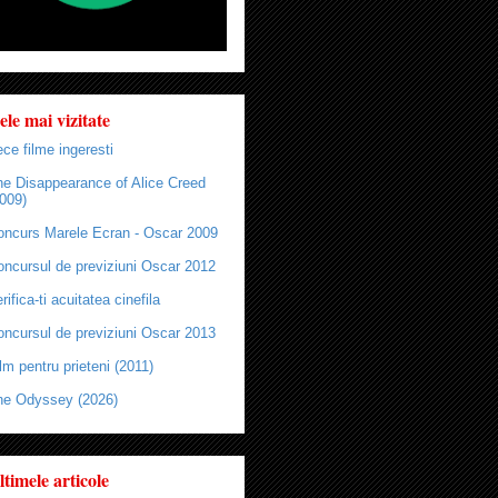
ele mai vizitate
ce filme ingeresti
he Disappearance of Alice Creed
009)
oncurs Marele Ecran - Oscar 2009
oncursul de previziuni Oscar 2012
rifica-ti acuitatea cinefila
oncursul de previziuni Oscar 2013
lm pentru prieteni (2011)
he Odyssey (2026)
ltimele articole