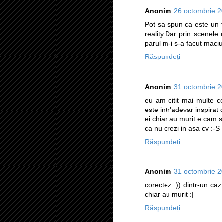
Anonim
26 octombrie 2
Pot sa spun ca este un f
reality.Dar prin scenele
parul m-i s-a facut maci
Răspundeți
Anonim
31 octombrie 2
eu am citit mai multe c
este intr'adevar inspirat 
ei chiar au murit.e cam 
ca nu crezi in asa cv :-S
Răspundeți
Anonim
31 octombrie 2
corectez :)) dintr-un caz
chiar au murit :|
Răspundeți