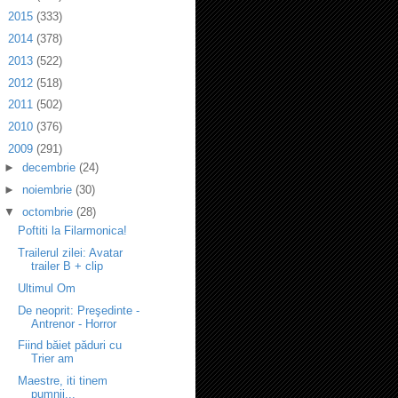
►
2015
(333)
►
2014
(378)
►
2013
(522)
►
2012
(518)
►
2011
(502)
►
2010
(376)
▼
2009
(291)
►
decembrie
(24)
►
noiembrie
(30)
▼
octombrie
(28)
Poftiti la Filarmonica!
Trailerul zilei: Avatar
trailer B + clip
Ultimul Om
De neoprit: Preşedinte -
Antrenor - Horror
Fiind băiet păduri cu
Trier am
Maestre, iti tinem
pumnii...