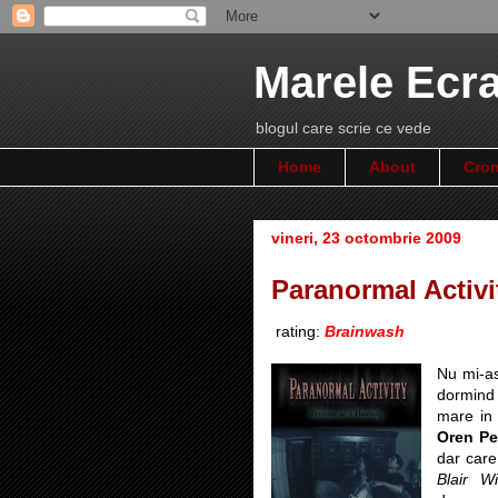
Marele Ecr
blogul care scrie ce vede
Home
About
Cron
vineri, 23 octombrie 2009
Paranormal Activi
rating:
Brainwash
Nu mi-as
dormind 
mare i
Oren Pe
dar care
Blair Wi