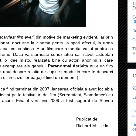
T
Z
C
D
D
scarriest film ever
" din motive de marketing evident, iar prin
O
zionari nocturne la cinema pentru a spori efectul, la urma
 si cu lumina stinsa. E un film care a meritat vazut pentru ca
TI
M.
vreme. Daca va starneste curiozitatea sa n-aveti asteptari
t, o idee misto, realizata bine cu actori anonimi si care
te exemplare ale genului.
Paranormal Activity
nu e un film
i unul despre relatia de cuplu si modul in care te descurci
C
 el, in cazul lor bagajul fiind un demon :).
un
90
a ca fiind terminat din 2007, lansarea oficiala a avut loc abia
iectat pe la festivaluri de film (Screamfest, Slamdance) cu
La
e acum. Finalul versiunii 2009 a fost sugerat de Steven
ma
In
se
Publicat de
Un
Richard M. Ilie
la
de