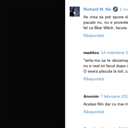
Richard M. Ilie
1 no
As vrea sa pot spune da 
pacate nu, nu e poveste 
fel ca Blair Witch, facuta
Răspundeți
maddox
14 noiembrie 2
"iarta-ma sa te dezamag
nu e real ori facut dupa 
O seara placuta la toti..
Răspundeți
Anonim
7 februarie 201
Acelasi film dar cu mai mu
Răspundeți