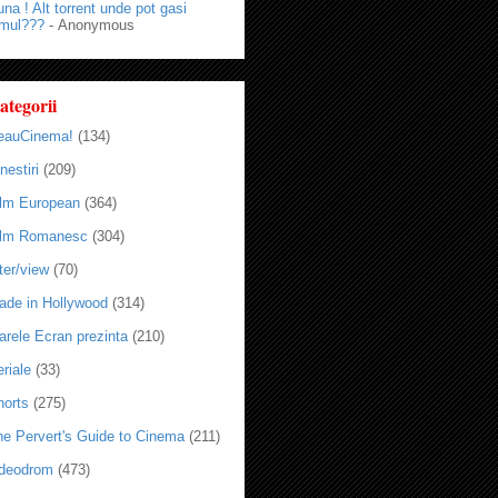
na ! Alt torrent unde pot gasi
lmul???
- Anonymous
ategorii
eauCinema!
(134)
nestiri
(209)
ilm European
(364)
ilm Romanesc
(304)
ter/view
(70)
ade in Hollywood
(314)
arele Ecran prezinta
(210)
riale
(33)
horts
(275)
he Pervert's Guide to Cinema
(211)
ideodrom
(473)