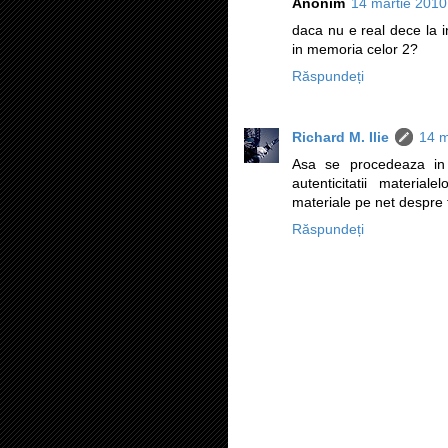
Anonim
14 martie 2010
daca nu e real dece la in
in memoria celor 2?
Răspundeți
Richard M. Ilie
14 m
Asa se procedeaza in 
autenticitatii material
materiale pe net despre 
Răspundeți