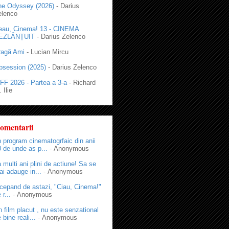
he Odyssey (2026)
- Darius
elenco
eau, Cinema! 13 - CINEMA
EZLĂNȚUIT
- Darius Zelenco
ragă Ami
- Lucian Mircu
bsession (2025)
- Darius Zelenco
FF 2026 - Partea a 3-a
- Richard
 Ilie
omentarii
 program cinematogrfaic din anii
 de unde as p...
- Anonymous
 multi ani plini de actiune! Sa se
i adauge in...
- Anonymous
cepand de astazi, "Ciau, Cinema!"
 r...
- Anonymous
 film placut , nu este senzational
 bine reali...
- Anonymous