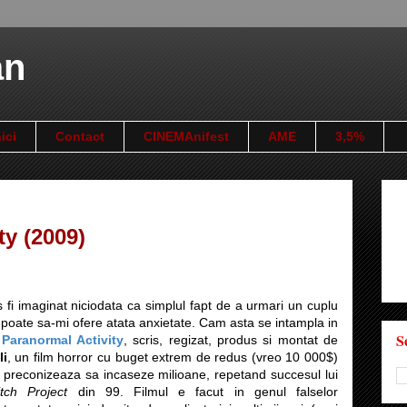
an
ici
Contact
CINEMAnifest
AME
3,5%
ty (2009)
 fi imaginat niciodata ca simplul fapt de a urmari un cuplu
poate sa-mi ofere atata anxietate. Cam asta se intampla in
S
n
Paranormal Activity
, scris, regizat, produs si montat de
li
, un film horror cu buget extrem de redus (vreo 10 000$)
 preconizeaza sa incaseze milioane, repetand succesul lui
tch Project
din 99. Filmul e facut in genul falselor