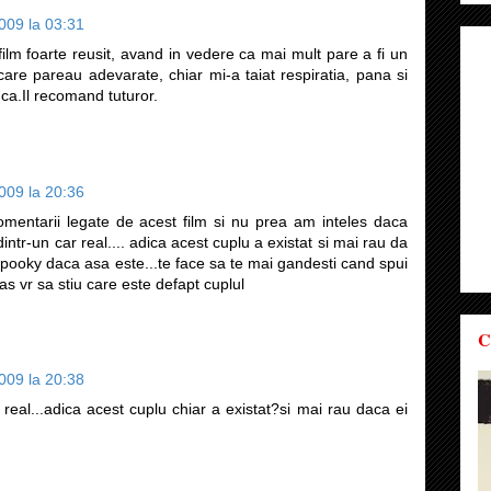
009 la 03:31
ilm foarte reusit, avand in vedere ca mai mult pare a fi un
 care pareau adevarate, chiar mi-a taiat respiratia, pana si
uca.Il recomand tuturor.
009 la 20:36
omentarii legate de acest film si nu prea am inteles daca
dintr-un car real.... adica acest cuplu a existat si mai rau da
spooky daca asa este...te face sa te mai gandesti cand spui
 as vr sa stiu care este defapt cuplul
C
009 la 20:38
 real...adica acest cuplu chiar a existat?si mai rau daca ei