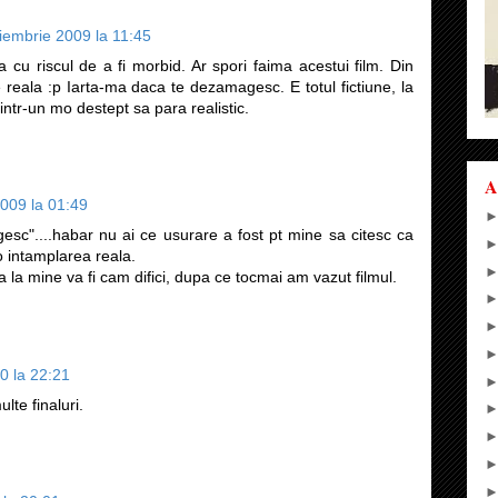
iembrie 2009 la 11:45
cu riscul de a fi morbid. Ar spori faima acestui film. Din
reala :p Iarta-ma daca te dezamagesc. E totul fictiune, la
 intr-un mo destept sa para realistic.
A
009 la 01:49
esc"....habar nu ai ce usurare a fost pt mine sa citesc ca
o intamplarea reala.
ca la mine va fi cam difici, dupa ce tocmai am vazut filmul.
0 la 22:21
lte finaluri.