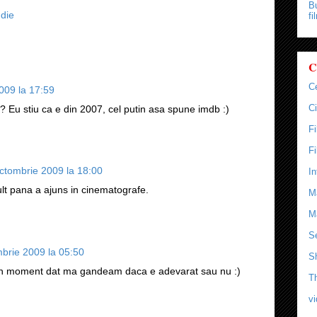
Bu
ndie
fi
C
C
009 la 17:59
Ci
? Eu stiu ca e din 2007, cel putin asa spune imdb :)
F
F
ctombrie 2009 la 18:00
In
ult pana a ajuns in cinematografe.
M
M
Se
brie 2009 la 05:50
S
la un moment dat ma gandeam daca e adevarat sau nu :)
T
v