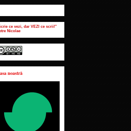
crie ce vezi, dar VEZI ce scrii!"
etre Nicolae
asa noastră