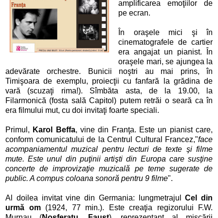
amplificarea emoţiilor de
pe ecran.
În oraşele mici şi în
cinematografele de cartier
era angajat un pianist. În
oraşele mari, se ajungea la
adevărate orchestre. Bunicii noştri au mai prins, în
Timişoara de exemplu, proiecţii cu fanfară la grădina de
vară (scuzaţi rima!). Sîmbăta asta, de la 19.00, la
Filarmonică (fosta sală Capitol) putem retrăi o seară ca în
era filmului mut, cu doi invitaţi foarte speciali.
Primul,
Karol Beffa
, vine din Franţa. Este un pianist care,
conform comunicatului de la Centrul Cultural Francez,"
face
acompaniamentul muzical pentru lecturi de texte şi filme
mute. Este unul din puţinii artişti din Europa care susţine
concerte de improvizaţie muzicală pe teme sugerate de
public. A compus coloana sonoră pentru 9 filme
".
Al doilea invitat vine din Germania: lungmetrajul
Cel din
urmă om
(1924, 77 min.). Este creaţia regizorului F.W.
Murnau (
Nosferatu
,
Faust
), reprezentant al mişcării