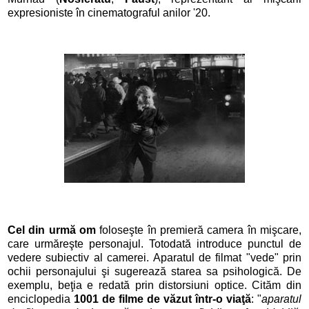
expresioniste în cinematograful anilor '20.
Cel din urmă om
foloseşte în premieră camera în mişcare,
care urmăreşte personajul. Totodată introduce punctul de
vedere subiectiv al camerei. Aparatul de filmat "vede" prin
ochii personajului şi sugerează starea sa psihologică. De
exemplu, beţia e redată prin distorsiuni optice. Cităm din
enciclopedia
1001 de filme de văzut într-o viaţă
: "
aparatul