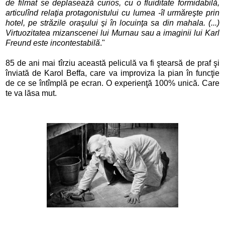
de filmat se deplasează curios, cu o fluiditate formidabilă,
articulînd relaţia protagonistului cu lumea -îl urmăreşte prin
hotel, pe străzile oraşului şi în locuinţa sa din mahala. (...)
Virtuozitatea mizanscenei lui Murnau sau a imaginii lui Karl
Freund este incontestabilă
."
85 de ani mai tîrziu această peliculă va fi ştearsă de praf şi
înviată de Karol Beffa, care va improviza la pian în funcţie
de ce se întîmplă pe ecran. O experienţă 100% unică. Care
te va lăsa mut.