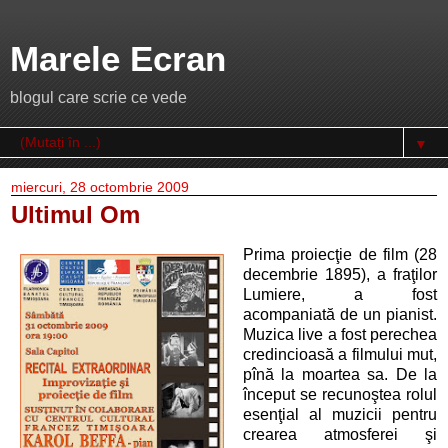
Marele Ecran
blogul care scrie ce vede
▼
miercuri, 28 octombrie 2009
Ultimul Om
Prima proiecţie de film (28
decembrie 1895), a fraţilor
Lumiere, a fost
acompaniată de un pianist.
Muzica live a fost perechea
credincioasă a filmului mut,
pînă la moartea sa. De la
început se recunoştea rolul
esenţial al muzicii pentru
crearea atmosferei şi