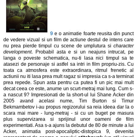
9
e o animatie foarte reusita din punct
de vedere vizual si un film de actiune destul de intens care
nu prea pierde timpul cu scene de umplutura si
character
development
. Probabil asta e si un neajuns intrucat, pe
langa o poveste schematica, nu-ti lasa nici timpul sa te
atasezi de personaje si astfel sa intri in film propriu-zis. Cu
toata ca atmosfera este extraordinara, ritmul frenetic al
actiunii nu iti lasa prea mult ragaz si impresia ca s-a terminat
prea repede. Spun asta pentru ca putea fi un pic mai mult
decat ceea ce este, anume un scurt-metraj mai lung. Cum s-
a nascut 9? Impresionati de la short-ul lui Shane Acker din
2005 avand acelasi nume, Tim Burton si Timur
Bekmambetov i-au propus regizorului sa reia ideea dar la o
scara mai mare - lung-metraj - si cu un buget pe masura
plus supervizarea si sprijinul unor oameni de film
experimentati. Asa s-a ajuns la debutul de 80 de minute a lui
Acker, animatia post-apocaliptic-distopica 9, devenita