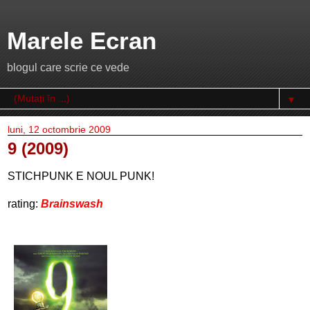
Marele Ecran
blogul care scrie ce vede
▼
luni, 12 octombrie 2009
9 (2009)
STICHPUNK E NOUL PUNK!
rating:
Brainswash