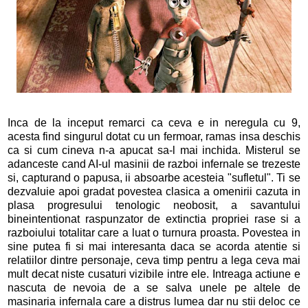
Inca de la inceput remarci ca ceva e in neregula cu 9,
acesta find singurul dotat cu un fermoar, ramas insa deschis
ca si cum cineva n-a apucat sa-l mai inchida. Misterul se
adanceste cand AI-ul masinii de razboi infernale se trezeste
si, capturand o papusa, ii absoarbe acesteia "sufletul". Ti se
dezvaluie apoi gradat povestea clasica a omenirii cazuta in
plasa progresului tenologic neobosit, a savantului
bineintentionat raspunzator de extinctia propriei rase si a
razboiului totalitar care a luat o turnura proasta. Povestea in
sine putea fi si mai interesanta daca se acorda atentie si
relatiilor dintre personaje, ceva timp pentru a lega ceva mai
mult decat niste cusaturi vizibile intre ele. Intreaga actiune e
nascuta de nevoia de a se salva unele pe altele de
masinaria infernala care a distrus lumea dar nu stii deloc ce