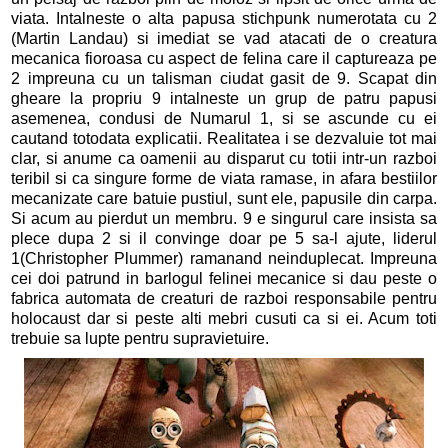
viata. Intalneste o alta papusa stichpunk numerotata cu 2
(Martin Landau) si imediat se vad atacati de o creatura
mecanica fioroasa cu aspect de felina care il captureaza pe
2 impreuna cu un talisman ciudat gasit de 9. Scapat din
gheare la propriu 9 intalneste un grup de patru papusi
asemenea, condusi de Numarul 1, si se ascunde cu ei
cautand totodata explicatii. Realitatea i se dezvaluie tot mai
clar, si anume ca oamenii au disparut cu totii intr-un razboi
teribil si ca singure forme de viata ramase, in afara bestiilor
mecanizate care batuie pustiul, sunt ele, papusile din carpa.
Si acum au pierdut un membru. 9 e singurul care insista sa
plece dupa 2 si il convinge doar pe 5 sa-l ajute, liderul
1(Christopher Plummer) ramanand neinduplecat. Impreuna
cei doi patrund in barlogul felinei mecanice si dau peste o
fabrica automata de creaturi de razboi responsabile pentru
holocaust dar si peste alti mebri cusuti ca si ei. Acum toti
trebuie sa lupte pentru supravietuire.