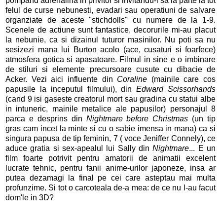
pompand adrenalina in privitor si invitandu-l sa ia parte la tot
felul de curse nebunesti, evadari sau operatiuni de salvare
organziate de aceste "stichdolls" cu numere de la 1-9.
Scenele de actiune sunt fantastice, decorurile mi-au placut
la nebunie, ca si dizainul tuturor masinilor. Nu poti sa nu
sesizezi mana lui Burton acolo (ace, cusaturi si foarfece)
atmosfera gotica si apasatoare. Filmul in sine e o imbinare
de stiluri si elemente precursoare cusute cu dibacie de
Acker. Vezi aici influente din
Coraline
(mainile care cos
papusile la inceputul filmului), din
Edward Scissorhands
(cand 9 isi gaseste creatorul mort sau gradina cu statui albe
in intuneric, mainile metalice ale papusilor) personajul 8
parca e desprins din
Nightmare before Christmas
(un tip
gras cam incet la minte si cu o sabie imensa in mana) ca si
singura papusa de tip feminin, 7 ( voce Jeniffer Connely), ce
aduce gratia si sex-apealul lui Sally din
Nightmare
... E un
film foarte potrivit pentru amatorii de animatii excelent
lucrate tehnic, pentru fanii anime-urilor japoneze, insa ar
putea dezamagi la final pe cei care asteptau mai multa
profunzime. Si tot o carcoteala de-a mea: de ce nu l-au facut
dom'le in 3D?