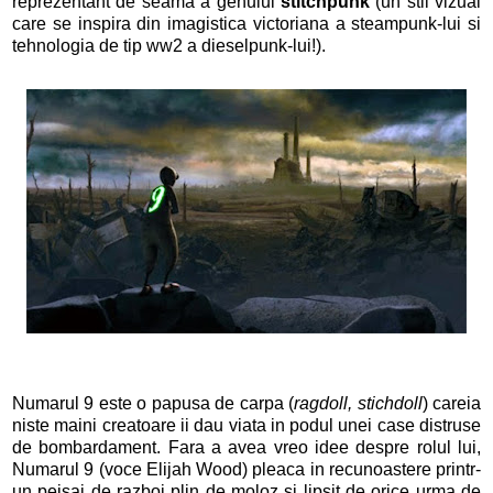
reprezentant de seama a genului
stitchpunk
(un stil vizual
care se inspira din imagistica victoriana a steampunk-lui si
tehnologia de tip ww2 a dieselpunk-lui!).
Numarul 9 este o papusa de carpa (
ragdoll, stichdoll
) careia
niste maini creatoare ii dau viata in podul unei case distruse
de bombardament. Fara a avea vreo idee despre rolul lui,
Numarul 9 (voce Elijah Wood) pleaca in recunoastere printr-
un peisaj de razboi plin de moloz si lipsit de orice urma de