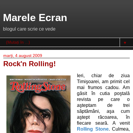
Marele Ecran
blogul care scrie ce vede
▼
marți, 4 august 2009
Rock'n Rolling!
Ieri, chiar de ziua
Timişoarei, am primit cel
mai frumos cadou. Am
găsit în cutia poştală
revista pe care o
aşteptam de trei
săptămâni, aşa cum
aştept răcoarea, în
fiecare seară. A venit
Rolling Stone
. Culmea,