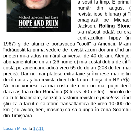
a sosit la timp. E primul
număr din august (
revista iese bilunar) şi îl
omagiază pe Michael
Jackson.
Rolling Stone
s-a născut odată cu era
contraculturii hippy (în
1967) şi de atunci e portavocea "coolt" a Americii. M-am
îndrăgostit la prima vedere de revistă acum doi ani cînd un
prieten mi-a adus numărul aniversar de 40 de ani. Atenţie:
abonamentul pe un an (26 numere) m-a costat dublu de cît îi
costă pe americani: adică vreo 65 de dolari (203 de lei, mai
precis). Dar nu mai platesc extra-taxe şi îmi iese mai ieftin
decît dacă aş lua revista direct de la un chioşc din NY (5$).
Nu mai vorbesc că mă costă de cinci ori mai puţin decît
dacă aş lua-o din România (8 lei vs. 40 de lei). Dincolo de
calcule financiare, senzaţia răsfoirii revistei e
priceless
, cînd
ştiu că a făcut o călătorie transatlantică de vreo 10.000 de
km ( cu avion, tren, masina) ca sa ajungă în zona Soarelui
din Timişoara.
Lucian Mircu
la
17:11