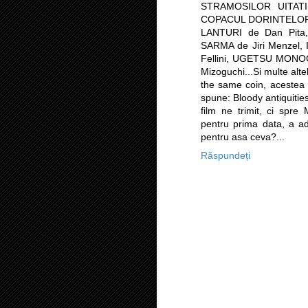
STRAMOSILOR UITATI d
COPACUL DORINTELOR),
LANTURI de Dan Pita,
SARMA de Jiri Menzel,
Fellini, UGETSU MONO
Mizoguchi...Si multe altel
the same coin, acestea 
spune: Bloody antiquitie
film ne trimit, ci spr
pentru prima data, a ad
pentru asa ceva?...
Răspundeți