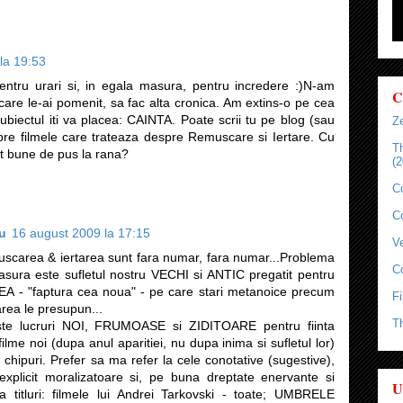
la 19:53
pentru urari si, in egala masura, pentru incredere :)N-am
C
care le-ai pomenit, sa fac alta cronica. Am extins-o pe cea
subiectul iti va placea: CAINTA. Poate scrii tu pe blog (sau
Ze
spre filmele care trateaza despre Remuscare si Iertare. Cu
T
nt bune de pus la rana?
(2
C
C
u
16 august 2009 la 17:15
Ve
uscarea & iertarea sunt fara numar, fara numar...Problema
C
sura este sufletul nostru VECHI si ANTIC pregatit pentru
 - "faptura cea noua" - pe care stari metanoice precum
Fi
area le presupun...
T
ste lucruri NOI, FRUMOASE si ZIDITOARE pentru fiinta
lme noi (dupa anul aparitiei, nu dupa inima si sufletul lor)
e chipuri. Prefer sa ma refer la cele conotative (sugestive),
explicit moralizatoare si, pe buna dreptate enervante si
U
eva titluri: filmele lui Andrei Tarkovski - toate; UMBRELE