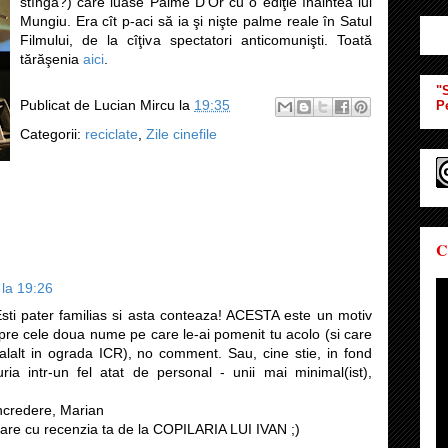
stînga?) care luase Palme D'Or cu o ediţie înaintea lui
Mungiu. Era cît p-aci să ia şi nişte palme reale în Satul
Filmului, de la cîţiva spectatori anticomunişti. Toată
tărăşenia
aici
.
"S
Publicat de
Lucian Mircu
la
19:35
P
Categorii:
reciclate
,
Zile cinefile
C
la 19:26
i pater familias si asta conteaza! ACESTA este un motiv
pre cele doua nume pe care le-ai pomenit tu acolo (si care
alalt in ograda ICR), no comment. Sau, cine stie, in fond
ria intr-un fel atat de personal - unii mai minimal(ist),
ncredere, Marian
bdare cu recenzia ta de la COPILARIA LUI IVAN ;)