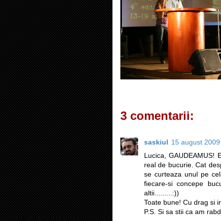
3 comentarii:
saskiul
15 august 2009 
Lucica, GAUDEAMUS! Est
real de bucurie. Cat des
se curteaza unul pe cel
fiecare-si concepe bucu
altii.........:))
Toate bune! Cu drag si i
P.S. Si sa stii ca am ra