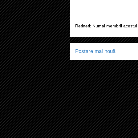
Rețineți: Numai membrii acestui 
Postare mai nouă
Abonaț