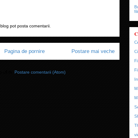
Bu
fi
blog pot posta comentarii.
C
C
Pagina de pornire
Postare mai veche
Ci
F
F
i-vă la:
Postare comentarii (Atom)
In
M
M
Se
S
T
v