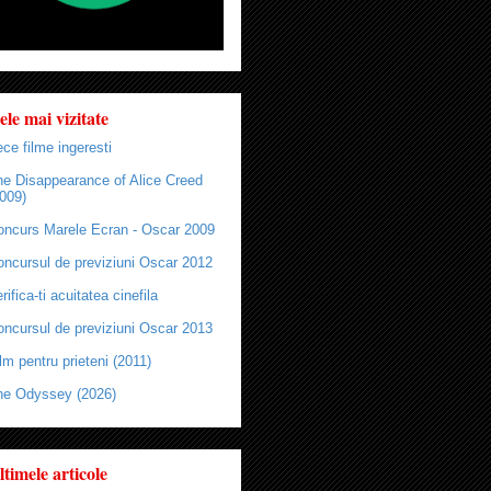
ele mai vizitate
ce filme ingeresti
he Disappearance of Alice Creed
009)
oncurs Marele Ecran - Oscar 2009
oncursul de previziuni Oscar 2012
rifica-ti acuitatea cinefila
oncursul de previziuni Oscar 2013
lm pentru prieteni (2011)
he Odyssey (2026)
ltimele articole