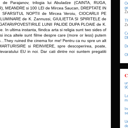
e Parajanov, trilogia lui Abuladze (CAINTA, RUGA,
Od
ge
 MEANDRE si 100 LEI de Mircea Saucan, DREPTATE IN
Z
 SFARSITUL NOPTII de Mircea Veroiu, CIOCARLII PE
 ILUMINARE de K. Zannussi, GIULIETTA SI SPIRITELE de
T
GATARI/POVESTIRILE LUNII PALIDE DUPA PLOAIE de K.
Z
e. In ultima instanta, fiindca arta si religia sunt two sides of
C
si inca altele sunt filme despre care (more or less) putem
D
s...They ruined the cinema for me! Pentru ca nu spre un alt
e MARTURISIRE si REINVIERE, spre descoperirea, poate,
D
evaratului EU in noi. Dar cati dintre noi suntem pregatiti
O
C
un
90
La
ma
In
se
Un
de