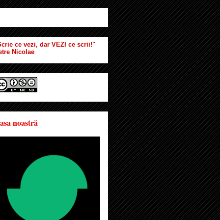
crie ce vezi, dar VEZI ce scrii!"
etre Nicolae
asa noastră