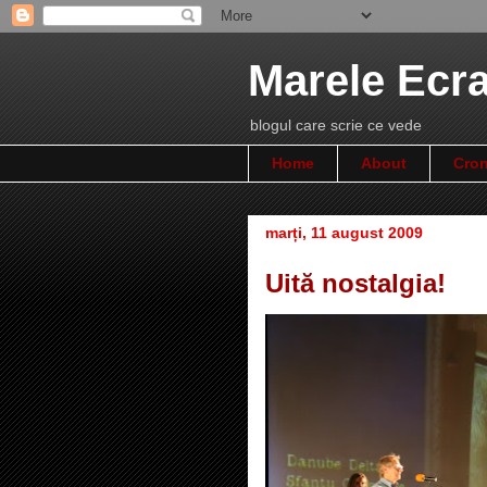
Marele Ecr
blogul care scrie ce vede
Home
About
Cron
marți, 11 august 2009
Uită nostalgia!