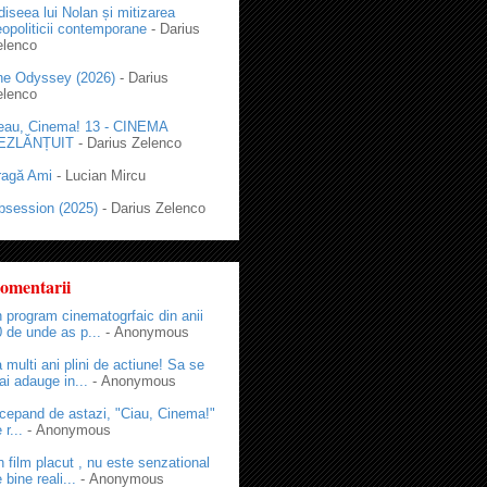
iseea lui Nolan și mitizarea
opoliticii contemporane
- Darius
elenco
he Odyssey (2026)
- Darius
elenco
eau, Cinema! 13 - CINEMA
EZLĂNȚUIT
- Darius Zelenco
ragă Ami
- Lucian Mircu
bsession (2025)
- Darius Zelenco
omentarii
 program cinematogrfaic din anii
 de unde as p...
- Anonymous
 multi ani plini de actiune! Sa se
i adauge in...
- Anonymous
cepand de astazi, "Ciau, Cinema!"
 r...
- Anonymous
 film placut , nu este senzational
 bine reali...
- Anonymous