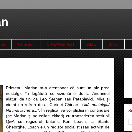
an
ici
Contact
CINEMAnifest
AME
3,5%
Prietenul Marian m-a atenţionat că sunt un pic prea
nostalgic în legătură cu vizionările de la Anonimul
alături de tipi ca Leo Şerban sau Patapievici. Mi-a şi
cîntat un refren de-al Corinei Chiriac: "
Uită nostalgia/
S
Nu mai lăcrima...
". În replică, vă voi plictisi în continuare
(pe Marian şi pe ceilalţi cititori) cu transcrierea sesiunii
Q&A cu regizorul britanic Ken Loach, la Sfântu
Gheorghe. Loach e un regizor socialist (sau activist de