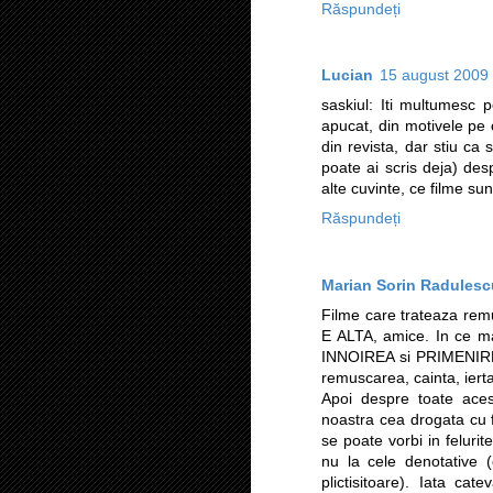
Răspundeți
Lucian
15 august 2009 
saskiul: Iti multumesc 
apucat, din motivele pe 
din revista, dar stiu ca 
poate ai scris deja) de
alte cuvinte, ce filme su
Răspundeți
Marian Sorin Radulesc
Filme care trateaza rem
E ALTA, amice. In ce ma
INNOIREA si PRIMENIREA
remuscarea, cainta, iert
Apoi despre toate ace
noastra cea drogata cu fi
se poate vorbi in felurit
nu la cele denotative (
plictisitoare). Iata cat