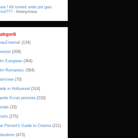
na ! Alt torrent unde pot gasi
lmul???
- Anonymous
ategorii
eauCinema!
(134)
nestiri
(209)
ilm European
(364)
ilm Romanesc
(304)
ter/view
(70)
ade in Hollywood
(314)
arele Ecran prezinta
(210)
riale
(33)
horts
(275)
he Pervert's Guide to Cinema
(211)
ideodrom
(473)