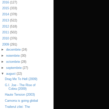
►
2016
(127)
►
2015
(333)
►
2014
(378)
►
2013
(522)
►
2012
(518)
►
2011
(502)
►
2010
(376)
▼
2009
(291)
►
decembrie
(24)
►
noiembrie
(30)
►
octombrie
(28)
►
septembrie
(27)
▼
august
(22)
Drag Me To Hell (2009)
G.I. Joe - The Rise of
Cobra (2009)
Haute Tension (2003)
Camorra is going global
Trailerul zilei: The