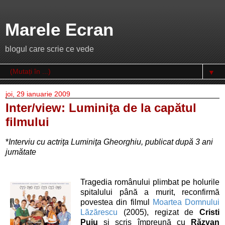
Marele Ecran
blogul care scrie ce vede
▼
joi, 29 ianuarie 2009
Inter/view: Luminiţa de la capătul
filmului
*
Interviu cu actriţa Luminiţa Gheorghiu, publicat după 3 ani
jumătate
Tragedia românului plimbat pe holurile
spitalului până a murit, reconfirmă
povestea din filmul
Moartea Domnului
Lăzărescu
(2005), regizat de
Cristi
Puiu
şi scris împreună cu
Răzvan