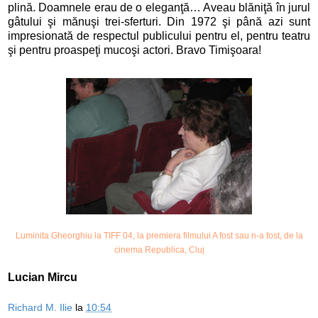
plină. Doamnele erau de o eleganţă… Aveau blăniţă în jurul
gâtului şi mănuşi trei-sferturi. Din 1972 şi până azi sunt
impresionată de respectul publicului pentru el, pentru teatru
şi pentru proaspeţi mucoşi actori. Bravo Timişoara!
Luminita Gheorghiu la TIFF 04, la premiera filmului A fost sau n-a fost, de la
cinema Republica, Cluj
Lucian Mircu
Richard M. Ilie
la
10:54