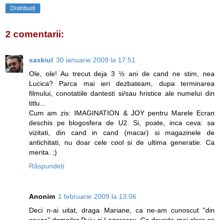
Distribuiți
2 comentarii:
saskiul
30 ianuarie 2009 la 17:51
Ole, ole! Au trecut deja 3 ½ ani de cand ne stim, nea
Lucica? Parca mai ieri dezbateam, dupa terminarea
filmului, conotatiile dantesti si/sau hristice ale numelui din
titlu...
Cum am zis: IMAGINATION & JOY pentru Marele Ecran
deschis pe blogosfera de U2. Si, poate, inca ceva: sa
vizitati, din cand in cand (macar) si magazinele de
antichitati, nu doar cele cool si de ultima generatie. Ca
merita. ;)
Răspundeți
Anonim
1 februarie 2009 la 13:06
Deci n-ai uitat, draga Mariane, ca ne-am cunoscut "din
cauza" domnilor Puiu si Lazarescu. Ce dovada mai clara ca