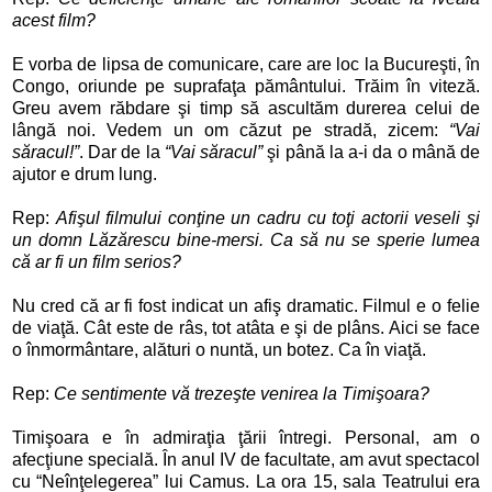
acest film?
E vorba de lipsa de comunicare, care are loc la Bucureşti, în
Congo, oriunde pe suprafaţa pământului. Trăim în viteză.
Greu avem răbdare şi timp să ascultăm durerea celui de
lângă noi. Vedem un om căzut pe stradă, zicem:
“Vai
săracul!”
. Dar de la
“Vai săracul”
şi până la a-i da o mână de
ajutor e drum lung.
Rep:
Afişul filmului conţine un cadru cu toţi actorii veseli şi
un domn Lăzărescu bine-mersi. Ca să nu se sperie lumea
că ar fi un film serios?
Nu cred că ar fi fost indicat un afiş dramatic. Filmul e o felie
de viaţă. Cât este de râs, tot atâta e şi de plâns. Aici se face
o înmormântare, alături o nuntă, un botez. Ca în viaţă.
Rep:
Ce sentimente vă trezeşte venirea la Timişoara?
Timişoara e în admiraţia ţării întregi. Personal, am o
afecţiune specială. În anul IV de facultate, am avut spectacol
cu “Neînţelegerea” lui Camus. La ora 15, sala Teatrului era