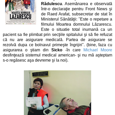
Rădulescu
. Asemănarea e observată
într-o declaraţie pentru Front News şi
de Raed Arafat, subsecretar de stat în
Ministerul Sănătăţii: "Este o repetare a
filmului Moartea domnului Lăzarescu.
Este o situatie total inumană ca un
pacient sa fie plimbat prin secţiile spitalului şi să fie refuzat
că nu are asigurare medicală. Partea de asigurare se
rezolvă dupa ce bolnavul primeşte îngrijiri". (bine, faza cu
asigurarea o ştiam din
Sicko
-în care
Michael Moore
desfinţează sistemul medical american- şi nu mă aşteptam
s-o regăsesc aşa devreme şi la noi).