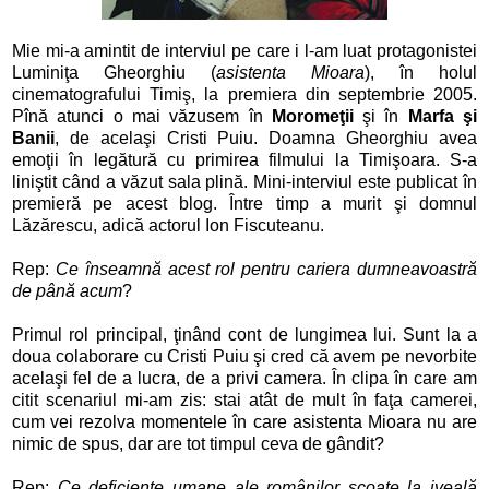
Mie mi-a amintit de interviul pe care i l-am luat protagonistei
Luminiţa Gheorghiu (
asistenta Mioara
), în holul
cinematografului Timiş, la premiera din septembrie 2005.
Pînă atunci o mai văzusem în
Moromeţii
şi în
Marfa şi
Banii
, de acelaşi Cristi Puiu. Doamna Gheorghiu avea
emoţii în legătură cu primirea filmului la Timişoara. S-a
liniştit când a văzut sala plină. Mini-interviul este publicat în
premieră pe acest blog. Între timp a murit şi domnul
Lăzărescu, adică actorul Ion Fiscuteanu.
Rep:
Ce înseamnă acest rol pentru cariera dumneavoastră
de până acum
?
Primul rol principal, ţinând cont de lungimea lui. Sunt la a
doua colaborare cu Cristi Puiu şi cred că avem pe nevorbite
acelaşi fel de a lucra, de a privi camera. În clipa în care am
citit scenariul mi-am zis: stai atât de mult în faţa camerei,
cum vei rezolva momentele în care asistenta Mioara nu are
nimic de spus, dar are tot timpul ceva de gândit?
Rep:
Ce deficienţe umane ale românilor scoate la iveală