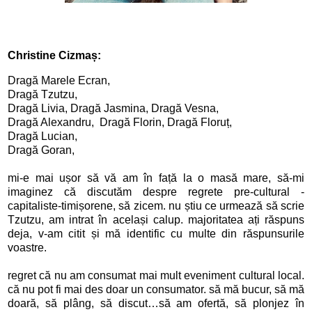
Christine Cizmaș:
Dragă Marele Ecran, 

Dragă Tzutzu, 

Dragă Livia, Dragă Jasmina, Dragă Vesna, 

Dragă Alexandru,  Dragă Florin, Dragă Floruț, 

Dragă Lucian, 

Dragă Goran, 

mi-e mai ușor să vă am în față la o masă mare, să-mi 
imaginez că discutăm despre regrete pre-cultural -
capitaliste-timișorene, să zicem. nu știu ce urmează să scrie 
Tzutzu, am intrat în același calup. majoritatea ați răspuns 
deja, v-am citit și mă identific cu multe din răspunsurile 
voastre. 

regret că nu am consumat mai mult eveniment cultural local. 
că nu pot fi mai des doar un consumator. să mă bucur, să mă 
doară, să plâng, să discut…să am ofertă, să plonjez în 