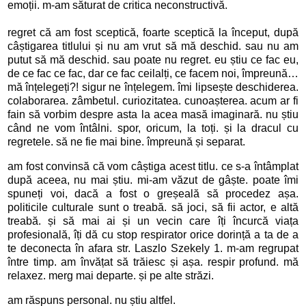
emoții. m-am săturat de critica neconstructivă. 

regret că am fost sceptică, foarte sceptică la început, după 
câștigarea titlului și nu am vrut să mă deschid. sau nu am 
putut să mă deschid. sau poate nu regret. 
eu știu ce fac eu, 
de ce fac ce fac, dar ce fac ceilalți, ce facem noi, împreună…
mă înțelegeți?! sigur ne înțelegem. îmi lipsește deschiderea. 
colaborarea. zâmbetul. curiozitatea. cunoașterea. acum ar fi 
fain să vorbim despre asta la acea masă imaginară. nu știu 
când ne vom întâlni. spor, oricum, la toți. și la dracul cu 
regretele. să ne fie mai bine. împreună și separat. 
am fost convinsă că vom câștiga acest titlu. ce s-a întâmplat 
după aceea, nu mai știu. mi-am văzut de gâște. poate îmi 
spuneți voi, dacă a fost o greșeală să procedez așa. 
politicile culturale sunt o treabă. să joci, să fii actor, e altă 
treabă. și să mai ai și un vecin care îți încurcă viața 
profesională, îți dă cu stop respirator orice dorință a ta de a 
te deconecta în afara str. Laszlo Szekely 1. m-am regrupat 
între timp. am învățat să trăiesc și așa. respir profund. mă 
relaxez. merg mai departe. și pe alte străzi. 
am răspuns personal. nu știu altfel.