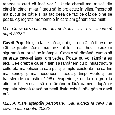
repede și cred că încă vor fi. Unele chestii mai mișcă din
când în când; mi-ar fi greu să le proiectez în viitor, încerc să
mă bucur de cât e și să fac ceea ce fac pe cât de bine se
poate. Aș regreta momentele în care am gândit prea mult.
M.E. Cu ce crezi că
vom r
ămâne (sau ar fi fain să rămânem)
după 2023?
Gavril Pop:
Nu știu la ce mă aștept și cred că mă feresc pe
cât se poate să-mi imaginez tot felul de chestii care cu
siguranță nu or să se întâmple. Ceva o să rămână, cum o să
se arate ceva-ul ăsta, om vedea. Poate nu voi rămâne eu
aici. Ce-i drept e că ar fi fain să rămânem cu o infrastructură
culturală mai eficientă sau pur și simplu existentă - și să fim
mai serioși și mai neserioși în același timp. Poate și un
transfer de cunoștințe/
skill
-uri/experiențe de la un grup la
altul ar fi necesar, să nu rămânem fără oameni după ce
capitala pleacă (dacă oamenii ăștia există, să-i găsim dacă
nu).
M.E. Ai ni
ște așteptă
ri personale?
Sau lucrezi la ceva / ai
ceva în plan pentru 2023
?