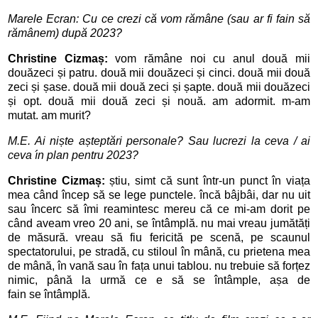
Marele Ecran: Cu ce crezi că
vom r
ămâne (sau ar fi fain să
rămânem) după 2023?
Christine Cizmaș:
v
om rămâne noi cu anul două mii
douăzeci și patru. două mii douăzeci și cinci. două mii două
zeci și șase. două mii două zeci și șapte. două mii douăzeci
și opt. două mii două zeci și nouă. am adormit. m-am
mutat. am murit?
M.E. 
Ai niște așteptări personale? Sau lucrezi la ceva / ai 
ceva î
n plan pentru 2023? 
Christine Cizmaș:
știu, simt că sunt într-un punct în viața
mea când încep să se lege punctele. încă bâjbâi, dar nu uit
sau încerc să îmi reamintesc mereu că ce mi-am dorit pe
când aveam vreo 20 ani, se întâmplă. nu mai vreau jumătăți
de măsură. vreau să fiu fericită pe scenă, pe scaunul
spectatorului, pe stradă, cu stiloul în mână, cu prietena mea
de mână, în vană sau în fața unui tablou. nu trebuie să forțez
nimic, până la urmă ce e să se întâmple, așa de
fain se întâmplă.