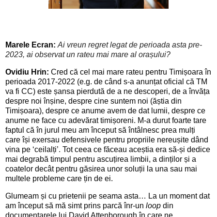
Marele Ecran: 
Ai vreun regret legat de perioada asta pre-
2023, ai observat
un rateu mai mare al orașului?
Ovidiu Hrin:
 Cred c
ă 
cel mai mare rateu pentru Timi
șoara în 
perioada 2017-2022 (e.g. de când s-a anun
țat oficial că TM 
va fi CC)
este șansa pierdută de a ne descoperi, de a învăța 
despre noi înșine, despre cine suntem noi (ăștia din 
Timișoara), despre ce anume avem de dat lumii, despre ce 
anume ne face cu adevărat timișoreni. M-a durut foarte tare 
faptul că în jurul meu am început să întâlnesc prea mulți 
care își exersau defensivele pentru propriile nereușite dând 
vina pe ‘ceilalți’. Tot ceea ce făceau aceștia era să-și dedice 
mai degrabă timpul pentru ascuțirea limbii, a dinților și a 
coatelor decât pentru găsirea unor soluții la una sau mai 
multele probleme care țin de ei.
Glumeam și cu prietenii pe seama asta… La un 
moment dat 
am început să mă simt prins parcă înr-un 
loop
 din 
documentarele lui David 
Attenborough în care ne 