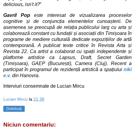
delicious, isn't it?
”
Gavril Pop
 este interesat de vizualizarea 
proceselor 
cognitive ș
i de conjunc
ția elementelor cunoașterii. De 
asemenea se preocupă 
de rela
ția publicului larg cu arta și 
colaborează 
constant cu fundații și asociații din Timișoara în 
programe de mediere 
culturală dedicate expozițiilor de artă 
contemporan
ă. A publicat texte critice î
n Revista Arta 
și 
Revista 22. Ca artist a colaborat cu spații 
independente și 
platforme artistice ca Lapsus, Draft, Secret Garden 
(Timișoara), GAEP (București), Camera (Cluj). Recent a 
participat în programul 
de rezidență 
artistic
ă 
a spa
țiului 
niki 
e.v.
 din Hanovra.
Interviuri consemnate de Lucian Mircu
Lucian Mircu
la
21:38
Distribuiți
Niciun comentariu: