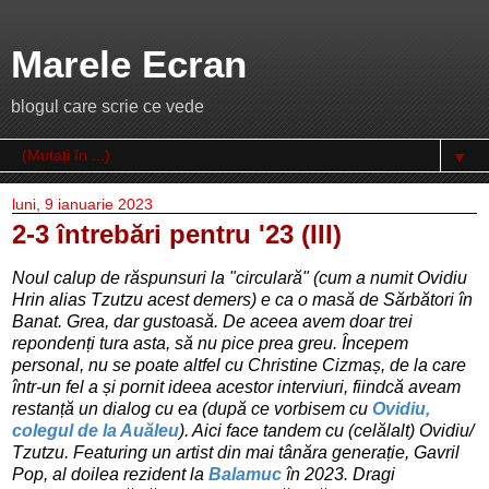
Marele Ecran
blogul care scrie ce vede
▼
luni, 9 ianuarie 2023
2-3 întrebări pentru '23 (III)
Noul calup de răspunsuri la "circulară" (cum a numit
Ovidiu
Hrin alias Tzutzu acest
demers) e ca o masă de Sărbători în
Banat. Grea, dar gustoasă. De aceea avem doar trei
repondenți tura asta, să nu pice prea greu. Începem
personal, nu se poate altfel cu Christine Cizmaș, de la care
într-un fel a și pornit ideea acestor interviuri, fiindcă aveam
restanță un dialog cu ea (după ce vorbisem cu
Ovidiu,
colegul de la Auăleu
). Aici face tandem cu (celălalt) Ovidiu/
Tzutzu. Featuring un artist din mai tânăra generație,
Gavril
Pop
, al doilea rezident la
Balamuc
în 2023. Dragi