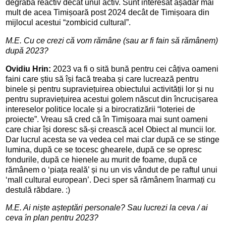
degrabă reactiv decât unul activ. Sunt interesat așadar mai 
mult de acea 
Timișoară post 2024 decât de Timișoara din 
mijlocul acestui “zombicid cultural”.
M.E. 
Cu ce crezi că vom rămâne (sau ar fi fain să rămânem) 
după 
2023? 
Ovidiu Hrin: 
2023 va fi o sit
ă bună pentru cei câțiva 
oameni 
faini care știu să își facă treaba și care lucrează 
pentru 
binele și pentru supraviețuirea obiectului activității lor și nu 
pentru 
supraviețuirea acestui golem născut din încrucișarea 
intereselor politice locale 
și a birocratizării “loteriei de 
proiecte”. Vreau să cred că în Timișoara mai 
sunt oameni 
care chiar își doresc să-și crească acel Obiect al muncii lor. 
Dar 
lucrul acesta se va vedea cel mai clar după ce se stinge 
lumina, după ce se 
tocesc ghearele, după ce se opresc 
fondurile, după ce hienele au murit de foame, 
după ce 
rămânem o ‘piața reală’ și nu un vis vândut de pe raftul unui 
‘mall 
cultural european’. Deci sper să rămânem înarmați cu 
destulă răbdare. :)
M.E. 
Ai niște așteptări personale? Sau lucrezi la ceva / ai 
ceva î
n plan pentru 2023? 