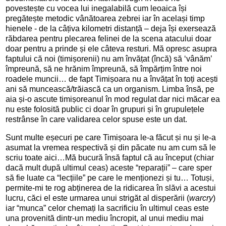
povestește cu vocea lui inegalabilă cum leoaica își 
pregătește metodic vânătoarea zebrei iar în același timp 
hienele - de la câțiva 
kilometri distanță – deja își exersează 
răbdarea pentru plecarea felinei de la 
scena atacului doar 
doar pentru a prinde și ele câteva resturi. Mă opresc asupra 
faptului că noi (timișorenii) nu am învățat (încă) să ‘vânăm’ 
împreună, să ne 
hrănim împreună, să împărțim între noi 
roadele muncii… de fapt Timișoara nu a 
învățat în toți acești 
ani să muncească/trăiască ca un organism. Limba însă, pe 
aia și-o ascute timișoreanul în mod regulat dar nici măcar ea 
nu este folosită 
public ci doar în grupuri și în grupulețele 
restrânse în care validarea celor 
spuse este un dat. 
Sunt 
multe eșecuri pe care Timișoara le-a făcut și nu și le-a 
asumat la vremea 
respectivă și din păcate nu am cum să le 
scriu toate aici…Mă bucură însă faptul 
că au început (chiar 
dacă mult după ultimul ceas) aceste “reparații” – care 
sper 
să fie luate ca “lecțiile” pe care le menționezi și tu… Totuși, 
permite-mi 
te rog abținerea de la ridicarea în slăvi a acestui 
lucru, căci el este urmarea 
unui strigăt al disperării (
warcry
) 
iar “munca” celor chemați la sacrificiu în 
ultimul ceas este 
una provenită dintr-un mediu încropit, al unui mediu mai 