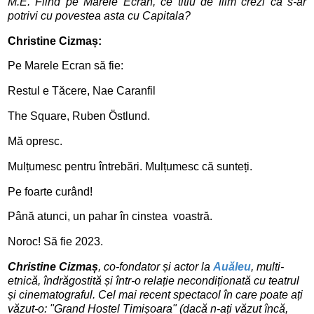
M.E. Fiind pe Marele Ecran, c
e titlu de film crezi ca s-ar 
potrivi cu povestea asta cu Capitala?
Christine Cizmaș:
Pe Marele Ecran să fie:
Restul e Tăcere, Nae Caranfil
The Square, Ruben Östlund.
Mă opresc.
Mulțumesc pentru întrebări. Mulțumesc că sunteți.
Pe foarte curând!
Până atunci, un pahar în cinstea voastră.
Noroc! Să fie 2023.
Christine Cizmaș
, co-fondator și actor la
Auăleu
, multi-
etnică, îndrăgostită și într-o relație necondiționată cu teatrul
și cinematograful. Cel mai recent spectacol în care poate ați
văzut-o: "Grand Hostel Timișoara" (dacă n-ați văzut încă,