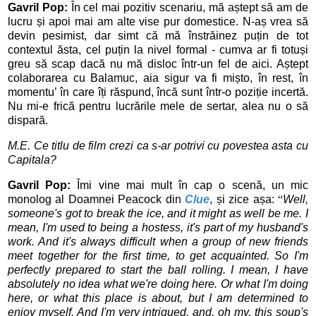
Gavril Pop:
În cel mai pozitiv scenariu, mă aștept să am de
lucru și apoi mai am alte vise pur domestice. N-aș vrea să
devin pesimist, dar simt că mă înstrăinez puțin de tot
contextul ăsta, cel puțin la nivel formal - cumva ar fi totuși
greu să scap dacă nu mă disloc într-un fel de aici. Aștept
colaborarea cu Balamuc, aia sigur va fi mișto, în rest, în
momentu’ în care îți răspund, încă sunt într-o poziție incertă.
Nu mi-e frică pentru lucrările mele de sertar, alea nu o să
dispară.
M.E. C
e titlu de film crezi ca s-ar potrivi cu povestea asta cu 
Capitala?
Gavril Pop:
Îmi vine mai mult în cap o scenă, un mic
monolog al Doamnei Peacock din
Clue
, și zice așa:
“
Well,
someone's got to
break
the
ice
, and it might as well be me. I
mean, I'm used to being a hostess, it's part of my husband's
work. And it's always difficult when a group of new friends
meet
together for the first time, to get acquainted. So I'm
perfectly prepared to
start
the ball rolling. I mean, I have
absolutely no
idea
what we're doing
here
. Or what I'm doing
here
, or what this place is about, but I am determined to
enjoy myself. And I'm very intrigued, and, oh my, this soup's