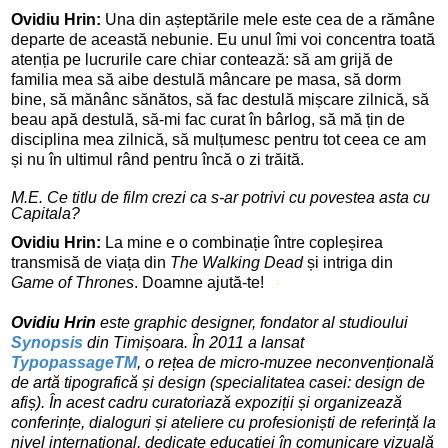
Ovidiu Hrin: 
Una din a
șteptările mele 
este cea de a rămâne 
departe de această nebunie. Eu unul îmi voi concentra 
toată 
atenția pe lucrurile care chiar contează: să am grijă de 
familia mea să 
aibe destulă mâncare pe masa, să dorm 
bine, să mănânc sănătos, să fac destulă 
mișcare zilnică, să 
beau apă destulă, să-mi fac curat în bârlog, să mă țin de 
disciplina mea zilnică, să mulțumesc pentru tot ceea ce am 
și nu în ultimul rând pentru încă o zi trăită. 
M.E. C
e titlu de film crezi ca s-ar potrivi cu povestea asta cu 
Capitala?
Ovidiu Hrin: 
La 
mine 
e o combinație între copleșirea 
transmisă de viața din 
The Walking Dead
 și intriga din 
Game 
of
 Thrones
. Doamne 
ajută-te! 
Ovidiu Hrin
 este graphic designer, fondator al studioului 
Synopsis
 din Timișoara. În 2011 a lansat  
TypopassageTM
, o rețea de micro-muzee neconvențională 
de artă tipografică și design (specialitatea casei: design de 
afiș). În acest cadru curatoriază expoziții și organizează 
conferințe, dialoguri și ateliere cu profesioniști de referință la 
nivel internațional, dedicate educației în comunicare vizuală 