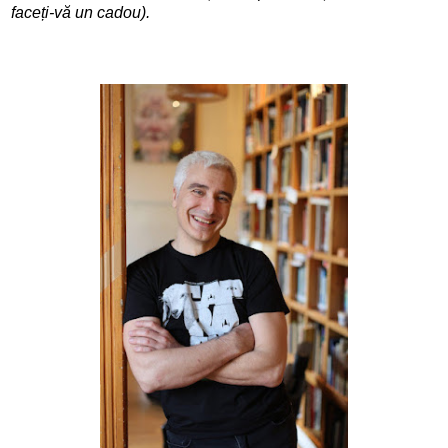
faceți-vă un cadou).