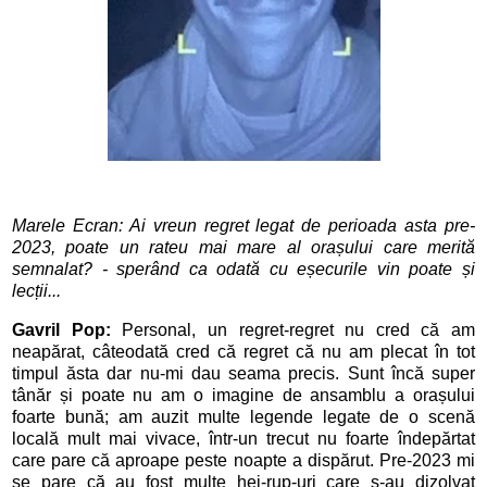
Marele Ecran: Ai vreun regret legat de perioada asta pre-
2023, poate un rateu mai mare al orașului care merită
semnalat? - sperând ca odată cu eșecurile vin poate și
lecții...
Gavril Pop:
Personal, un regret-regret nu cred că am
neapărat, câteodată cred că regret că nu am plecat în tot
timpul ăsta dar nu-mi dau seama precis. Sunt încă super
tânăr și poate nu am o imagine de ansamblu a orașului
foarte bună; am auzit multe legende legate de o scenă
locală mult mai vivace, într-un trecut nu foarte îndepărtat
care pare că aproape peste noapte a dispărut. Pre-2023 mi
se pare că au fost multe hei-rup-uri care s-au dizolvat