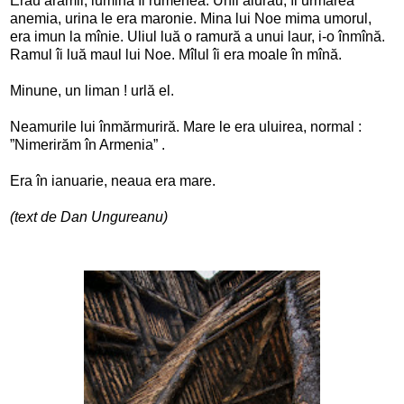
Erau arămii, lumina îi rumenea. Unii aiurau, îi urmărea
anemia, urina le era maronie. Mina lui Noe mima umorul,
era imun la mînie. Uliul luă o ramură a unui laur, i-o înmînă.
Ramul îi luă maul lui Noe. Mîlul îi era moale în mînă.
Minune, un liman ! urlă el.
Neamurile lui înmărmuriră. Mare le era uluirea, normal :
”Nimerirăm în Armenia” .
Era în ianuarie, neaua era mare.
(text de Dan Ungureanu)