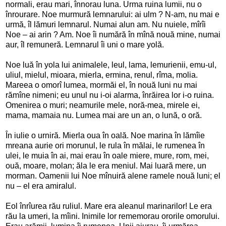
normali, erau mari, înnorau luna. Urma ruina lumii, nu o
înrourare. Noe murmură lemnarului: ai ulm ? N-am, nu mai e
urmă, îl lămuri lemnarul. Numai alun am. Nu nuiele, mîrîi
Noe – ai arin ? Am. Noe îi numără în mînă nouă mine, numai
aur, îl remuneră. Lemnarul îi uni o mare yolă.
Noe luă în yola lui animalele, leul, lama, lemurienii, emu-ul,
uliul, mielul, mioara, mierla, ermina, renul, rîma, molia.
Mareea o omorî lumea, mormăi el, în nouă luni nu mai
rămîne nimeni; eu unul nu i-oi alarma, înrăirea lor i-o ruina.
Omenirea o muri; neamurile mele, noră-mea, mirele ei,
mama, mamaia nu. Lumea mai are un an, o lună, o oră.
În iulie o urniră. Mierla oua în oală. Noe marina în lămîie
mreana aurie ori morunul, le rula în mălai, le rumenea în
ulei, le muia în ai, mai erau în oale miere, mure, rom, mei,
ouă, moare, molan; ăla le era meniul. Mai luară mere, un
morman. Oamenii lui Noe mînuiră alene ramele nouă luni; el
nu – el era amiralul.
Eol înrîurea rău ruliul. Mare era aleanul marinarilor! Le era
rău la umeri, la mîini. Inimile lor rememorau ororile omorului.