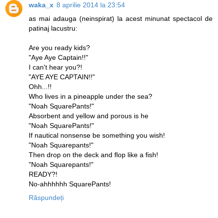
waka_x
8 aprilie 2014 la 23:54
as mai adauga (neinspirat) la acest minunat spectacol de
patinaj lacustru:
Are you ready kids?
"Aye Aye Captain!!"
I can't hear you?!
"AYE AYE CAPTAIN!!"
Ohh...!!
Who lives in a pineapple under the sea?
"Noah SquarePants!"
Absorbent and yellow and porous is he
"Noah SquarePants!"
If nautical nonsense be something you wish!
"Noah Squarepants!"
Then drop on the deck and flop like a fish!
"Noah Squarepants!"
READY?!
No-ahhhhhh SquarePants!
Răspundeți