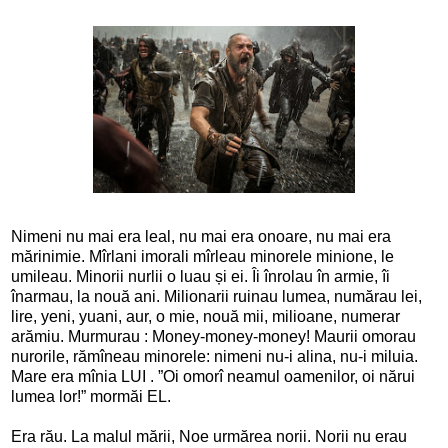
Nimeni nu mai era leal, nu mai era onoare, nu mai era
mărinimie. Mîrlani imorali mîrleau minorele minione, le
umileau. Minorii nurlii o luau și ei. Îi înrolau în armie, îi
înarmau, la nouă ani. Milionarii ruinau lumea, numărau lei,
lire, yeni, yuani, aur, o mie, nouă mii, milioane, numerar
arămiu. Murmurau : Money-money-money! Maurii omorau
nurorile, rămîneau minorele: nimeni nu-i alina, nu-i miluia.
Mare era mînia LUI . ”Oi omorî neamul oamenilor, oi nărui
lumea lor!” mormăi EL.
Era rău. La malul mării, Noe urmărea norii. Norii nu erau