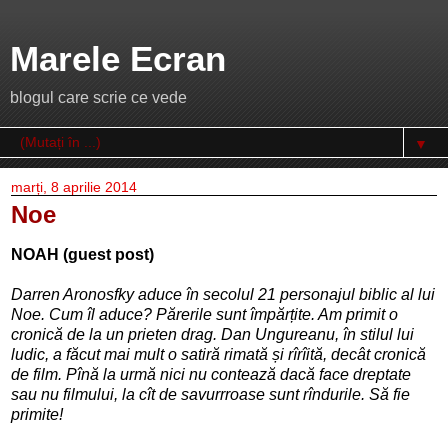
Marele Ecran
blogul care scrie ce vede
▼
marți, 8 aprilie 2014
Noe
NOAH (guest post)
Darren Aronosfky aduce în secolul 21 personajul biblic al lui
Noe. Cum îl aduce? Părerile sunt împărțite. Am primit o
cronică de la un prieten drag. Dan Ungureanu, în stilul lui
ludic, a făcut mai mult o satiră rimată și rîrîită, decât cronică
de film. Pînă la urmă nici nu contează dacă face dreptate
sau nu filmului, la cît de savurrroase sunt rîndurile. Să fie
primite!