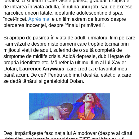
idealist, ci și felul în care visele pălesc, gradual. Eclipsate
de intrarea în viața adultă, în rutina unui job, sau de excese
narcotice uneori fatale, idealurile adolescentine dispar,
încet-încet.
Après mai
e un film extrem de frumos despre
pierderea inocenței, despre ”finalul primăverii”.
Și apropo de pășirea în viața de adult, următorul film pe care
l-am văzut e despre niște oameni care tropăie tocmai prin
mijlocul vieții de adult, suferind de o suită completă de
simptome de midlife crisis. Adică depresie, dubii legate de
propria identitate etc. Mă refer la ultimul film al lui Xavier
Dolan,
Laurence Anyways
, care cred că e favoritul meu
până acum. De ce? Pentru sublimul desfrâu estetic la care
se dedă tânărul și genialoidul Dolan.
Deși împărtășește fascinația lui Almodovar (despre al cărui