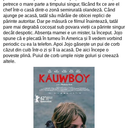
petrece o mare parte a timpului singur, făcând fix ce are el
chef într-o casă dintr-o zonă semirurală olandeză. Când
ajunge pe acasă, tatăl său mârâie de obicei replici de
părinte autoritar. Dar pe măsură ce filmul înaintează, tatăl
pare mai degrabă cocoșat sub povara vieții ca părinte singur
decât despotic. Absența mamei e un mister, la început. Jojo
spune că e plecată în turneu în America și îl vedem vorbind
periodic cu ea la telefon. Apoi Jojo găsește un pui de corb
căzut din cuib într-o zi și îl ia acasă. De aici începe o
poveste plină. Puiul de corb umple niște goluri și creează
altele.