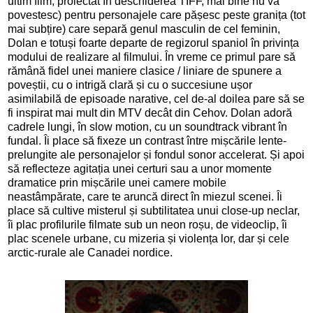
ultim film, proiectat în deschiderea TIFF, mai bine nu vă
povestesc) pentru personajele care pășesc peste granița (tot
mai subțire) care separă genul masculin de cel feminin,
Dolan e totuși foarte departe de regizorul spaniol în privința
modului de realizare al filmului. În vreme ce primul pare să
rămână fidel unei maniere clasice / liniare de spunere a
poveștii, cu o intrigă clară și cu o succesiune ușor
asimilabilă de episoade narative, cel de-al doilea pare să se
fi inspirat mai mult din MTV decât din Cehov. Dolan adoră
cadrele lungi, în slow motion, cu un soundtrack vibrant în
fundal. Îi place să fixeze un contrast între mișcările lente-
prelungite ale personajelor și fondul sonor accelerat. Și apoi
să reflecteze agitația unei certuri sau a unor momente
dramatice prin mișcările unei camere mobile
neastâmpărate, care te aruncă direct în miezul scenei. Îi
place să cultive misterul și subtilitatea unui close-up neclar,
îi plac profilurile filmate sub un neon roșu, de videoclip, îi
plac scenele urbane, cu mizeria și violența lor, dar și cele
arctic-rurale ale Canadei nordice.