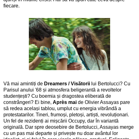
fiecare.
Vă mai amintiți de
Dreamers / Visătorii
lui Bertolucci? Cu
Parisul anului '68 și atmosfera beligerantă a revoltelor
studențești? Cu boemia și dragostea eliberată de
constrângeri? Ei bine,
Après mai
de Olivier Assayas pare
să redea același tablou, umplut cu energia vibrândă a
protestatarilor. Tineri, frumoși, pletoși, artiști, revoluționari.
Un fel de rezidenți ai mișcării Occupy, dar în variantă
originală. Dar spre deosebire de Bertolucci, Assayas merge
cu un pas mai departe și privește nu doar avântul lor