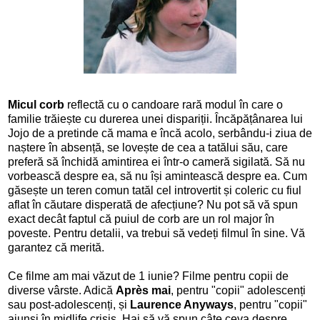
Micul corb
reflectă cu o candoare rară modul în care o
familie trăiește cu durerea unei dispariții. Încăpățânarea lui
Jojo de a pretinde că mama e încă acolo, serbându-i ziua de
naștere în absență, se lovește de cea a tatălui său, care
preferă să închidă amintirea ei într-o cameră sigilată. Să nu
vorbească despre ea, să nu își amintească despre ea. Cum
găsește un teren comun tatăl cel introvertit și coleric cu fiul
aflat în căutare disperată de afecțiune? Nu pot să vă spun
exact decât faptul că puiul de corb are un rol major în
poveste. Pentru detalii, va trebui să vedeți filmul în sine. Vă
garantez că merită.
Ce filme am mai văzut de 1 iunie? Filme pentru copii de
diverse vârste. Adică
Après mai
, pentru "copii" adolescenți
sau post-adolescenți, și
Laurence Anyways
, pentru "copii"
ajunși în midlife crisis. Hai să vă spun câte ceva despre