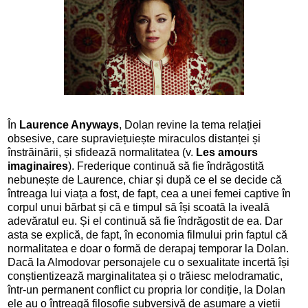
În
Laurence Anyways
, Dolan revine la tema relației
obsesive, care supraviețuiește miraculos distanței și
înstrăinării, și sfidează normalitatea (v.
Les amours
imaginaires
). Frederique continuă să fie îndrăgostită
nebunește de Laurence, chiar și după ce el se decide că
întreaga lui viața a fost, de fapt, cea a unei femei captive în
corpul unui bărbat și că e timpul să își scoată la iveală
adevăratul eu. Și el continuă să fie îndrăgostit de ea. Dar
asta se explică, de fapt, în economia filmului prin faptul că
normalitatea e doar o formă de derapaj temporar la Dolan.
Dacă la Almodovar personajele cu o sexualitate incertă își
conștientizează marginalitatea și o trăiesc melodramatic,
într-un permanent conflict cu propria lor condiție, la Dolan
ele au o întreagă filosofie subversivă de asumare a vieții