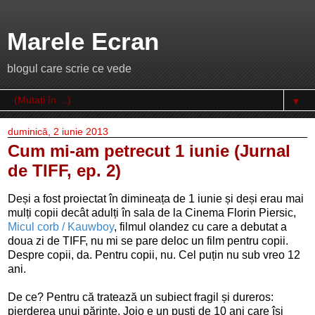
Marele Ecran
blogul care scrie ce vede
▼
duminică, 2 iunie 2013
Cum mi-am petrecut 1 iunie (Jurnal
de TIFF, ep. 2)
Deși a fost proiectat în dimineața de 1 iunie și deși erau mai
mulți copii decât adulți în sala de la Cinema Florin Piersic,
Micul corb / Kauwboy
, filmul olandez cu care a debutat a
doua zi de TIFF, nu mi se pare deloc un film pentru copii.
Despre copii, da. Pentru copii, nu. Cel puțin nu sub vreo 12
ani.
De ce? Pentru că tratează un subiect fragil și dureros:
pierderea unui părinte. Jojo e un puști de 10 ani care își