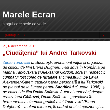
Marele Ecran
blogul care scrie ce vede
▼
joi, 6 decembrie 2012
„Ciudăţenia” lui Andrei Tarkovski
Zilele Tarkovski
la Bucureşti, eveniment iniţiat şi organizat
de criticul de film Elena Dulgheru, i-au adus în România pe
Marina Tarkovskaia şi Aleksandr Gordon, sora şi, respectiv,
cumnatul fost coleg de facultate ai cineastului, pe Layla
Alexander-Garett, traducătoarea personală a lui Tarkovski
pe platoul de la filmare pentru
Sacrificiul
(Suedia, 1986), şi
pe criticul de film Dmitri Salînski. Autor al unor cărţi despre
realizatorul
Călăuzei
, Dmitri Salînski – „specialist în
hermeneutica cinematografică a lui Tarkovski” (Elena
Dulgheru) – a oferit miercuri, în cadrul unui simpozion şi ca