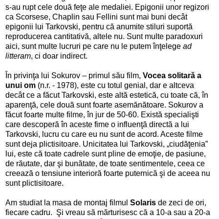
s-au rupt cele două feţe ale medaliei. Epigonii unor regizori
ca Scorsese, Chaplin sau Fellini sunt mai buni decât
epigonii lui Tarkovski, pentru că anumite stiluri suportă
reproducerea cantitativă, altele nu. Sunt multe paradoxuri
aici, sunt multe lucruri pe care nu le putem înţelege
ad
litteram
, ci doar indirect.
În privinţa lui Sokurov – primul său film,
Vocea solitară a
unui om
(n.r. - 1978), este cu totul genial, dar e altceva
decât ce a făcut Tarkovski, este altă estetică, cu toate că, în
aparenţă, cele două sunt foarte asemănătoare. Sokurov a
făcut foarte multe filme, în jur de 50-60. Există specialişti
care descoperă în aceste fime o influenţă directă a lui
Tarkovski, lucru cu care eu nu sunt de acord. Aceste filme
sunt deja plictisitoare. Unicitatea lui Tarkovski, „ciudăţenia”
lui, este că toate cadrele sunt pline de emoţie, de pasiune,
de răutate, dar şi bunătate, de toate sentimentele, ceea ce
creează o tensiune interioră foarte puternică şi de aceea nu
sunt plictisitoare.
Am studiat la masa de montaj filmul
Solaris
de zeci de ori,
fiecare cadru.
Şi vreau să mărturisesc că a 10-a sau a 20-a