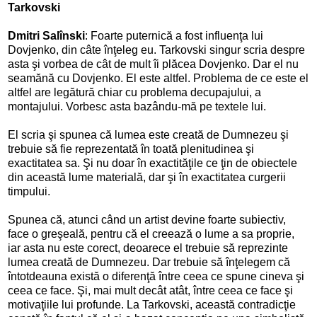
Tarkovski
Dmitri Salînski
: Foarte puternică a fost influenţa lui
Dovjenko, din câte înţeleg eu. Tarkovski singur scria despre
asta şi vorbea de cât de mult îi plăcea Dovjenko. Dar el nu
seamănă cu Dovjenko. El este altfel. Problema de ce este el
altfel are legătură chiar cu problema decupajului, a
montajului. Vorbesc asta bazându-mă pe textele lui.
El scria şi spunea că lumea este creată de Dumnezeu şi
trebuie să fie reprezentată în toată plenitudinea şi
exactitatea sa. Şi nu doar în exactităţile ce ţin de obiectele
din această lume materială, dar şi în exactitatea curgerii
timpului.
Spunea că, atunci când un artist devine foarte subiectiv,
face o greşeală, pentru că el creează o lume a sa proprie,
iar asta nu este corect, deoarece el trebuie să reprezinte
lumea creată de Dumnezeu. Dar trebuie să înţelegem că
întotdeauna există o diferenţă între ceea ce spune cineva şi
ceea ce face. Şi, mai mult decât atât, între ceea ce face şi
motivaţiile lui profunde. La Tarkovski, această contradicţie