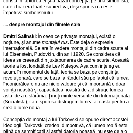
constă în faptul că el şi-a bazat concepţia pe una simbolistă,
care chiar era foarte subiectivă, deşi spunea că este
împotriva simbolismului.
.... despre montajul din filmele sale
Dmitri Salînski
: În ceea ce priveşte montajul, există o
noţiune, şi anume
montajul rus
. Este deja o expresie
internaţională. Se are în vedere montajul din cadre scurte al
lui Eisenstein, Pudovkin, din anii 1920. Se considera că
ideea se creează din juxtapunerea de cadre scurte. Această
teorie a fost fondată de Lev Kuleşov. Aşa cum înţeleg eu
acum, în momentul de faţă, teoria se baza pe conştiinţa
revoluţionară, care se baza la rândul său pe faptul că lumea
înconjurătoare nu are nicio valoare şi că importantă e doar
voinţa noastră şi capacitatea noastră de a distruge lumea
asta, de a o sfărâma. Ţineţi minte versurile din Internaţionala
(Socialistă), care spun să distrugem lumea aceasta pentru a
crea o lume nouă.
Concepţia de montaj a lui Tarkovski se opune direct acestei
ideologii. Tarkovski credea, dimpotrivă, că lumea reală este
plină de semnificaţii şi astfel datoria noastră
nu este de a o