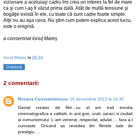
vizionare a aceluiaşi cadru îmi crea un interes la fel de mare
ca şi cum l-aş fi văzut prima dată. Atât de multă tensiune şi
bogăţie există în ele, cu toate că sunt cadre foarte simple.
Alţii nu au aşa ceva. Nu ştim cum putem explica acest lucru,
este o enigmă.
a consemnat Ionuţ Mareş
Ionuţ Mareş
la
00:44
Distribuiți
2 comentarii:
Roxana Constantinescu
15 decembrie 2012 la 16:30
Genial creator de film...cu el am trait emotia
cinematografica a calitatii, in anii grei, urati, saraci si ciudati
ai comunismului. L-am venerat, respectat, adulat......fara a-l
cunoaste. Oricand as revedea din filmele sale de
prestigiu.....