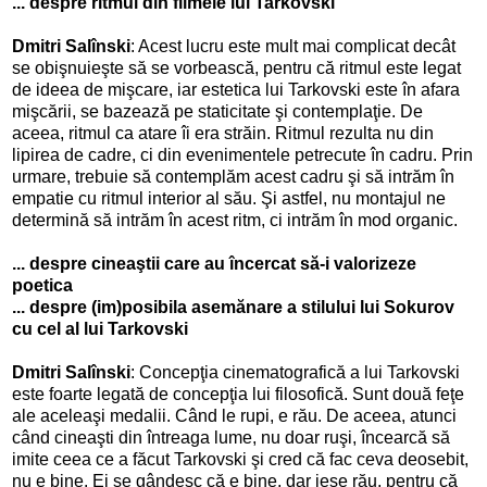
... despre ritmul din filmele lui Tarkovski
Dmitri Salînski
: Acest lucru este mult mai complicat decât
se obişnuieşte să se vorbească, pentru că ritmul este legat
de ideea de mişcare, iar estetica lui Tarkovski este în afara
mişcării, se bazează pe staticitate şi contemplaţie. De
aceea, ritmul ca atare îi era străin. Ritmul rezulta nu din
lipirea de cadre, ci din evenimentele petrecute în cadru. Prin
urmare, trebuie să contemplăm acest cadru şi să intrăm în
empatie cu ritmul interior al său. Şi astfel, nu montajul ne
determină să intrăm în acest ritm, ci intrăm în mod organic.
... despre cineaştii care au încercat să-i valorizeze
poetica
... despre (im)posibila asemănare a stilului lui Sokurov
cu cel al lui Tarkovski
Dmitri Salînski
: Concepţia cinematografică a lui Tarkovski
este foarte legată de concepţia lui filosofică. Sunt două feţe
ale aceleaşi medalii. Când le rupi, e rău. De aceea, atunci
când cineaşti din întreaga lume, nu doar ruşi, încearcă să
imite ceea ce a făcut Tarkovski şi cred că fac ceva deosebit,
nu e bine. Ei se gândesc că e bine, dar iese rău, pentru că