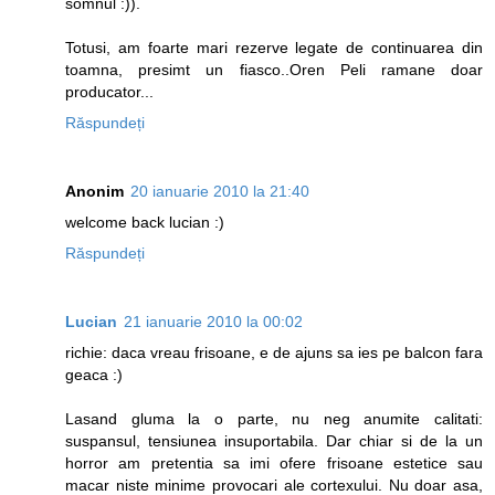
somnul :)).
Totusi, am foarte mari rezerve legate de continuarea din
toamna, presimt un fiasco..Oren Peli ramane doar
producator...
Răspundeți
Anonim
20 ianuarie 2010 la 21:40
welcome back lucian :)
Răspundeți
Lucian
21 ianuarie 2010 la 00:02
richie: daca vreau frisoane, e de ajuns sa ies pe balcon fara
geaca :)
Lasand gluma la o parte, nu neg anumite calitati:
suspansul, tensiunea insuportabila. Dar chiar si de la un
horror am pretentia sa imi ofere frisoane estetice sau
macar niste minime provocari ale cortexului. Nu doar asa,