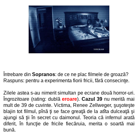
Întrebare din
Sopranos
: de ce ne plac filmele de groază?
Raspuns: pentru a experimenta fiorii fricii, fără consecinţe.
Zilele astea s-au nimerit simultan pe ecrane două horror-uri.
Îngrozitoare (rating: dublă
eroare
).
Cazul 39
nu merită mai
mult de 39 de cuvinte. Victima, Renee Zellweger, şuşoteşte
blajin tot filmul, pînă ţi se face greaţă de la atîta dulceaţă şi
ajungi să ţii în secret cu daimonul. Teoria că infernul arată
diferit, în funcţie de fricile fiecăruia, merita o soartă mai
bună.