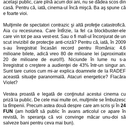
acelaşi public, care pînă acum doi ani, nu se dădea scos din
casă. Pentru că, iată, cinema-ul încă mişcă. Ba aş spune că
e foarte vioi.
Mulţimile de spectatori contrazic şi altă profeţie catastrofică.
Aia cu recesiunea. Care întîrzie, la fel ca blockbuster-ele
care vin tot pe axa vest-est. Sau o fi mall-ul înconjurat de un
scut invizibil de protecţie anti-criză? Pentru că, iată, în 2009
s-au înregistrat încasări record pentru România: 4,6
milioane bilete, adică vreo 80 de milioane lei (aproximatix
20 de milioane de euro!!!). Niciunde în lume nu s-a
înregistrat o creştere a audienţei de 43% într-un singur an.
Sunt tare curios cum mi-ar explica doamnele de la RADEF
această situaţie paranormală. Atacuri energetice? Flacăra
Violet?
Vestea proastă e legată de conţinutul acestui cinema cu
priză la public. De cele mai multe ori, mulţimile se îmbulzesc
la tîmpenii. Precum astea două despre care am scris şi în
24
FUN
(am hotărît să public în avans articolul ce apare în
revistă, în speranţa că voi convinge măcar unu-doi să
salveze bani pentru ceva mai bun).