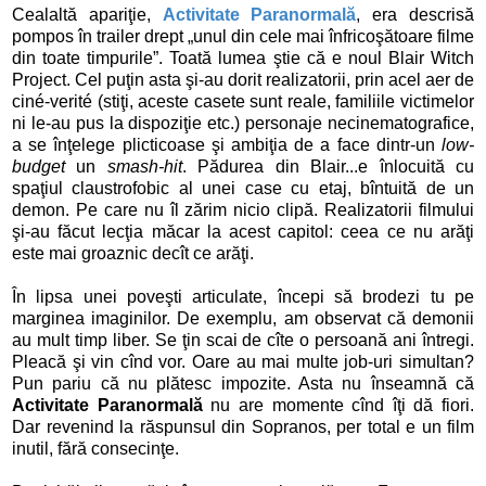
Cealaltă apariţie,
Activitate Paranormală
, era descrisă
pompos în trailer drept „unul din cele mai înfricoşătoare filme
din toate timpurile”. Toată lumea ştie că e noul Blair Witch
Project. Cel puţin asta şi-au dorit realizatorii, prin acel aer de
ciné-verité (stiţi, aceste casete sunt reale, familiile victimelor
ni le-au pus la dispoziţie etc.) personaje necinematografice,
a se înţelege plicticoase şi ambiţia de a face dintr-un
low-
budget
un
smash-hit
. Pădurea din Blair...e înlocuită cu
spaţiul claustrofobic al unei case cu etaj, bîntuită de un
demon. Pe care nu îl zărim nicio clipă. Realizatorii filmului
şi-au făcut lecţia măcar la acest capitol: ceea ce nu arăţi
este mai groaznic decît ce arăţi.
În lipsa unei poveşti articulate, începi să brodezi tu pe
marginea imaginilor. De exemplu, am observat că demonii
au mult timp liber. Se ţin scai de cîte o persoană ani întregi.
Pleacă şi vin cînd vor. Oare au mai multe job-uri simultan?
Pun pariu că nu plătesc impozite. Asta nu înseamnă că
Activitate Paranormală
nu are momente cînd îţi dă fiori.
Dar revenind la răspunsul din Sopranos, per total e un film
inutil, fără consecinţe.