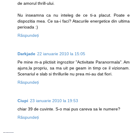
de amorul thrill-ului.
Nu inseamna ca nu inteleg de ce ti-a placut. Poate e
dispozitia mea. Ce sa-i faci? Atacurile energetice din ultima
perioada :)
Răspundeți
Darkjade
22 ianuarie 2010 la 15:05
Pe mine m-a plictisit ingrozitor "Activitate Paranormala". Am
ajuns,la propriu, sa ma uit pe geam in timp ce il vizionam.
Scenariul e slab si thrillurile nu prea mi-au dat fiori.
Răspundeți
Ciupi
23 ianuarie 2010 la 19:53
chiar 39 de cuvinte. S-o mai pus careva sa le numere?
Răspundeți