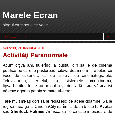
Marele Ecran
blogul care scrie ce vede
▼
miercuri, 20 ianuarie 2010
Activităţi Paranormale
Acum cîţiva ani, fluierînd la pustiul din sălile de cinema
publice pe care le păstoreau, cîteva doamne îmi repetau cu
voce de casandră că s-a isprăvit cu cinematografele.
Televiziunea, internetul, piraţii, sistemele home-cinema,
lipsa banilor, toate au omorît a şaptea artă, care săraca îşi
trăieşte agonia pe pînza marelui-ecran.
Tare mult mi-aş dori să le regăsesc pe acele doamne. Să le
rog să meargă la CinemaCity să îmi ia două bilete la
Avatar
sau
Sherlock Holmes
. Ar risca să fie călcate în picioare de