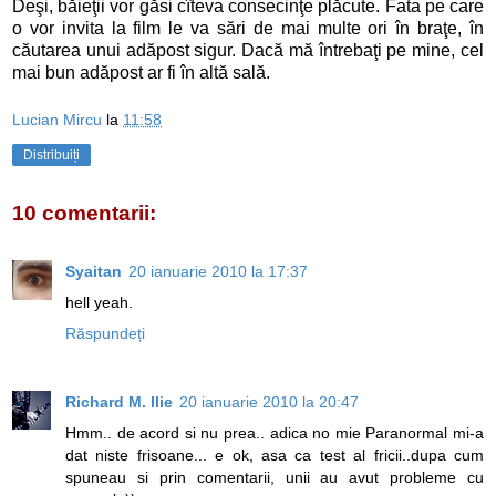
Deşi, băieţii vor găsi cîteva consecinţe plăcute. Fata pe care
o vor invita la film le va sări de mai multe ori în braţe, în
căutarea unui adăpost sigur. Dacă mă întrebaţi pe mine, cel
mai bun adăpost ar fi în altă sală.
Lucian Mircu
la
11:58
Distribuiți
10 comentarii:
Syaitan
20 ianuarie 2010 la 17:37
hell yeah.
Răspundeți
Richard M. Ilie
20 ianuarie 2010 la 20:47
Hmm.. de acord si nu prea.. adica no mie Paranormal mi-a
dat niste frisoane... e ok, asa ca test al fricii..dupa cum
spuneau si prin comentarii, unii au avut probleme cu