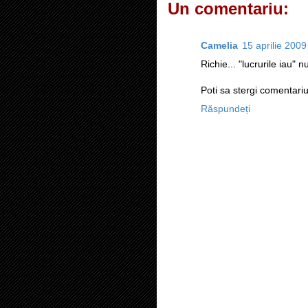
Un comentariu:
Camelia
15 aprilie 2009
Richie... "lucrurile iau" nu
Poti sa stergi comentariu
Răspundeți