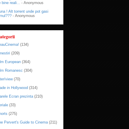
 bine reali...
- Anonymous
na ! Alt torrent unde pot gasi
lmul???
- Anonymous
ategorii
eauCinema!
(134)
nestiri
(209)
ilm European
(364)
ilm Romanesc
(304)
ter/view
(70)
ade in Hollywood
(314)
arele Ecran prezinta
(210)
riale
(33)
horts
(275)
he Pervert's Guide to Cinema
(211)