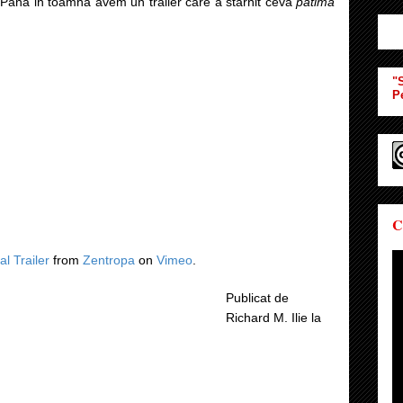
. Pana in toamna avem un trailer care a starnit ceva
patima
"S
P
C
al Trailer
from
Zentropa
on
Vimeo
.
Publicat de
Richard M. Ilie
la