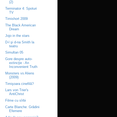
(2)
Terminator 4: Spoturi
TV
Timishort 2009
The Black American
Dream
Jojo in the stars
D-l şi d-na Smith la
teatru
Simultan 05
Gore despre auto-
extincţie - An
Inconvenient Truth
Monsters vs Aliens
(2009)
Timişoara cinefilă?
Lars von Trier's
AntiChrist
Filme cu sîrbi
Carte Blanche: Grădini
Efemere