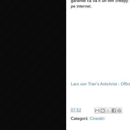
garantie ca va fi un film creepy
pe internet.
Lars von Trier's Antichrist - Offici
07:52
Categorii:
Cinestiri