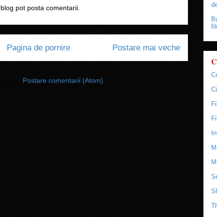
de
blog pot posta comentarii.
Bu
fi
Pagina de pornire
Postare mai veche
C
C
i-vă la:
Postare comentarii (Atom)
Ci
F
F
In
M
M
Se
S
T