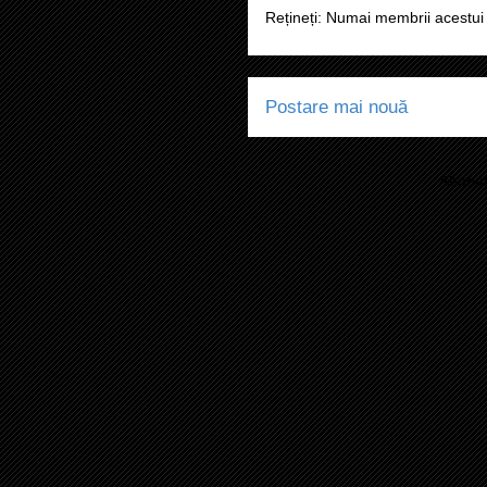
Rețineți: Numai membrii acestui 
Postare mai nouă
Abonaț