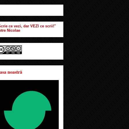
crie ce vezi, dar VEZI ce scrii!"
etre Nicolae
asa noastră