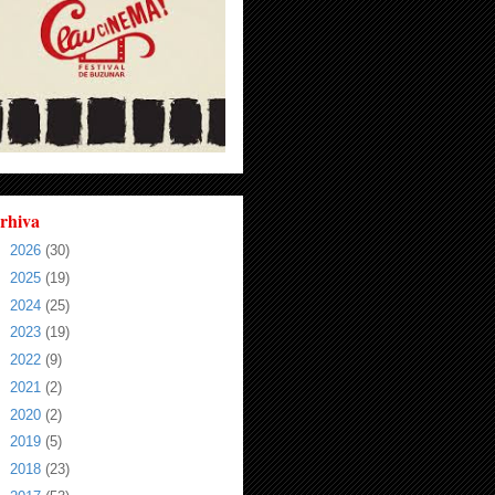
rhiva
►
2026
(30)
►
2025
(19)
►
2024
(25)
►
2023
(19)
►
2022
(9)
►
2021
(2)
►
2020
(2)
►
2019
(5)
►
2018
(23)