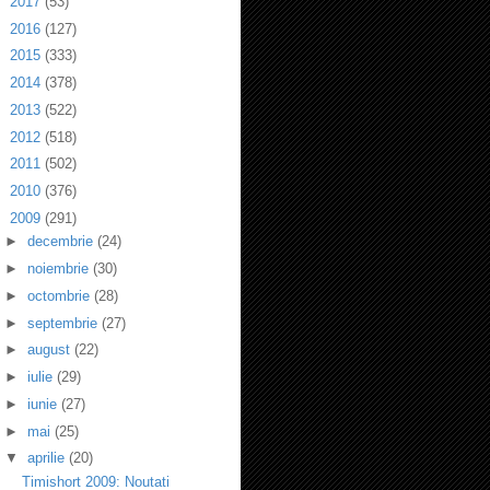
►
2017
(53)
►
2016
(127)
►
2015
(333)
►
2014
(378)
►
2013
(522)
►
2012
(518)
►
2011
(502)
►
2010
(376)
▼
2009
(291)
►
decembrie
(24)
►
noiembrie
(30)
►
octombrie
(28)
►
septembrie
(27)
►
august
(22)
►
iulie
(29)
►
iunie
(27)
►
mai
(25)
▼
aprilie
(20)
Timishort 2009: Noutati