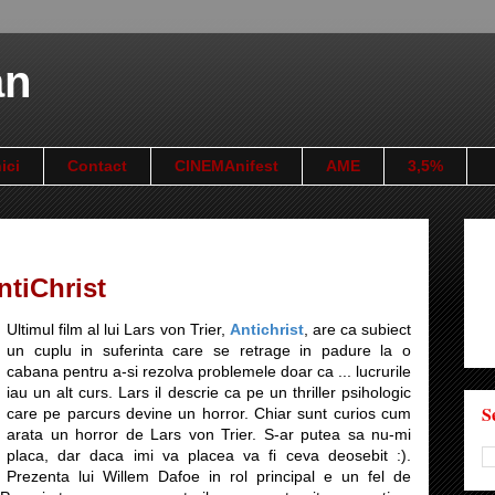
an
ici
Contact
CINEMAnifest
AME
3,5%
ntiChrist
Ultimul film al lui Lars von Trier,
Antichrist
, are ca subiect
un cuplu in suferinta care se retrage in padure la o
cabana pentru a-si rezolva problemele doar ca ... lucrurile
iau un alt curs. Lars il descrie ca pe un thriller psihologic
S
care pe parcurs devine un horror. Chiar sunt curios cum
arata un horror de Lars von Trier. S-ar putea sa nu-mi
placa, dar daca imi va placea va fi ceva deosebit :).
Prezenta lui Willem Dafoe in rol principal e un fel de