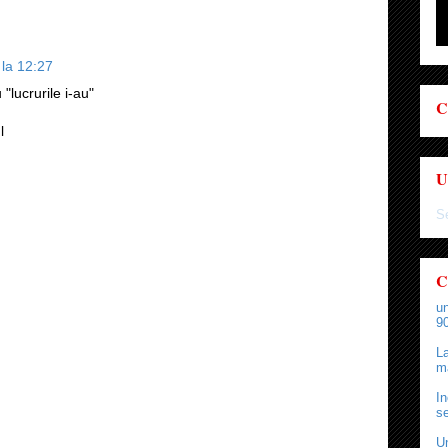
 la 12:27
 "lucrurile i-au"
C
l
U
Se
C
un
90
La
ma
In
se
Un