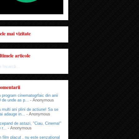
ele mai vizitate
ltimele articole
 încarcă...
omentarii
 program cinematogrfaic din anii
 de unde as p...
- Anonymous
 multi ani plini de actiune! Sa se
i adauge in...
- Anonymous
cepand de astazi, "Ciau, Cinema!"
 r...
- Anonymous
 film placut , nu este senzational