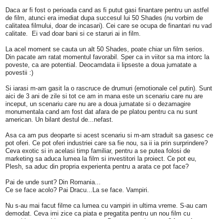
Daca ar fi fost o perioada cand as fi putut gasi finantare pentru un astfel
de film, atunci era imediat dupa succesul lui 50 Shades (nu vorbim de
calitatea filmului, doar de incasari). Cei care se ocupa de finantari nu vad
calitate. Ei vad doar bani si ce staruri ai in film.
La acel moment se cauta un alt 50 Shades, poate chiar un film serios.
Din pacate am ratat momentul favorabil. Sper ca in viitor sa ma intorc la
poveste, ca are potential. Deocamdata ii lipseste a doua jumatate a
povestii :)
Si iarasi m-am gasit la o rascruce de drumuri (emotionale cel putin). Sunt
aici de 3 ani de zile si tot ce am in mana este un scenariu care nu are
inceput, un scenariu care nu are a doua jumatate si o dezamagire
monumentala cand am fost dat afara de pe platou pentru ca nu sunt
american. Un bilant destul de...nefast.
Asa ca am pus deoparte si acest scenariu si m-am straduit sa gasesc ce
pot oferi. Ce pot oferi industriei care sa fie nou, sa ii ia prin surprindere?
Ceva exotic si in acelasi timp familiar, pentru a se putea folosi de
marketing sa aduca lumea la film si investitori la proiect. Ce pot eu,
Plesh, sa aduc din propria experienta pentru a arata ce pot face?
Pai de unde sunt? Din Romania...
Ce se face acolo? Pai Dracu...La se face. Vampiri.
Nu s-au mai facut filme ca lumea cu vampiri in ultima vreme. S-au cam
demodat. Ceva imi zice ca piata e pregatita pentru un nou film cu