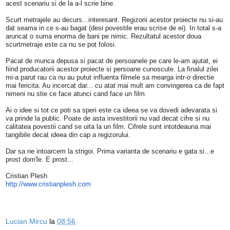
acest scenariu si de la a-l scrie bine.
Scurt metrajele au decurs...interesant. Regizorii acestor proiecte nu si-au
dat seama in ce s-au bagat (desi povestile erau scrise de ei). In total s-a
aruncat o suma enorma de bani pe nimic. Rezultatul acestor doua
scurtmetraje este ca nu se pot folosi.
Pacat de munca depusa si pacat de persoanele pe care le-am ajutat, ei
fiind producatorii acestor proiecte si persoane cunoscute. La finalul zilei
mi-a parut rau ca nu au putut influenta filmele sa mearga intr-o directie
mai fericita. Au incercat dar... cu atat mai mult am convingerea ca de fapt
nimeni nu stie ce face atunci cand face un film.
Ai o idee si tot ce poti sa speri este ca ideea se va dovedi adevarata si
va prinde la public. Poate de asta investitorii nu vad decat cifre si nu
calitatea povestii cand se uita la un film. Cifrele sunt intotdeauna mai
tangibile decat ideea din cap a regizorului.
Dar sa ne intoarcem la strigoi. Prima varianta de scenariu e gata si...e
prost dom'le. E prost...
Cristian Plesh
http://www.cristianplesh.com
Lucian Mircu
la
08:56