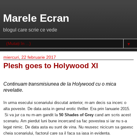
Marele Ecran
blogul care scrie ce vede
▼
miercuri, 22 februarie 2017
Plesh goes to Holywood XI
Continuam transmisiunea de la Holywood cu o mica
revelatie.
In urma esecului scenariului discutat anterior, m-am decis sa incerc o
alta poveste. De data asta in genul erotic thriller. Era prin Ianuarie 2015.
Si va jur ca nu m-am gandit la
50 Shades of Grey
cand am scris acest
scenariu. Am pierdut luni bune incercand sa fac povestea si iar nu s-a
legat nimic. De data asta eu sunt de vina. Nu reusesc nicicum sa gasesc
cheia scenariului, factorul care sa il faca sa iasa in evidenta.