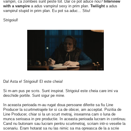
vampiri, ca zombies sunt peste tot. Dar ce pot aduce nou?
Interview
with a vampire
a adus vampirul sexy in prim plan.
Twilight
a adus
vampirul stupid in prim plan. Eu pot sa aduc... Stiu!
Strigoiul!
Da! Asta e! Strigoiul! El este cheia!
Si m-am pus pe scris. Sunt inspirat. Strigoiul este cheia care imi va
deschide portile. Sunt sigur pe mine.
In aceasta perioada m-au rugat doua persoane diferite sa fiu Line
Producer la scurtmetrajele lor si ca de obicei, am acceptat. Pozitia de
Line Producer, chiar si la un scurt metraj, inseamna cam o luna de
munca serioasa in pre productie. In aceasta perioada lucram in continuu.
Cand nu butonam sau lucram pentru scurtmetraj, scriam intr-o veselie la
scenariu. Eram hotarat sa nu las nimic sa ma opreasca de la a scrie