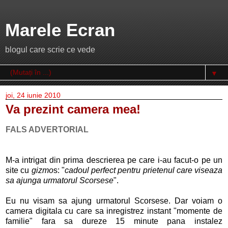
Marele Ecran
blogul care scrie ce vede
▼
joi, 24 iunie 2010
Va prezint camera mea!
FALS ADVERTORIAL
M-a intrigat din prima descrierea pe care i-au facut-o pe un
site cu
gizmo
s: "
cadoul perfect pentru prietenul care viseaza
sa ajunga urmatorul Scorsese
".
Eu nu visam sa ajung urmatorul Scorsese. Dar voiam o
camera digitala cu care sa inregistrez instant "momente de
familie" fara sa dureze 15 minute pana instalez