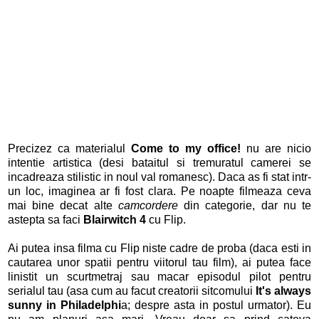
Precizez ca materialul
Come to my office!
nu are nicio
intentie artistica (desi bataitul si tremuratul camerei se
incadreaza stilistic in noul val romanesc). Daca as fi stat intr-
un loc, imaginea ar fi fost clara. Pe noapte filmeaza ceva
mai bine decat alte
camcordere
din categorie, dar nu te
astepta sa faci
Blairwitch 4
cu Flip.
Ai putea insa filma cu Flip niste cadre de proba (daca esti in
cautarea unor spatii pentru viitorul tau film), ai putea face
linistit un scurtmetraj sau macar episodul pilot pentru
serialul tau (asa cum au facut creatorii sitcomului
It's always
sunny in Philadelphi
a; despre asta in postul urmator). Eu