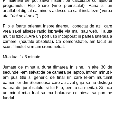
Filmuletele se pot salva instant pe calculator cu ajutorul
programului Flip Share (vine preinstalat). Pana si un
analfabet digital ca mine s-a descurca sa il instaleze ( vorba
aia: "
dai next-nex
t").
Flip e foarte orientat inspre tineretul conectat de azi, care
vrea sa-si afiseze rapid ispravile via mail sau web. Il ajuta
mult si fizicul. Are un port usb incorporat in partea laterala a
camerei (noutate absoluta). Ca demonstratie, am facut un
scurt filmulet si m-am cronometrat.
Mi-a luat fix 3 minute.
Jumate de minut a durat filmarea in sine. In alte 30 de
secunde l-am salvat de pe camera pe laptop. Intr-un minut i-
am pus titlu si generic de final (in care le-am multumit
oamenilor din Stoieneasa care au avut grija sa nu distruga
natura din jurul satului si lui Flip, pentru ca merita). Si inca
un minut mi-a luat sa ma hotarasc ce piesa sa pun pe
fundal.