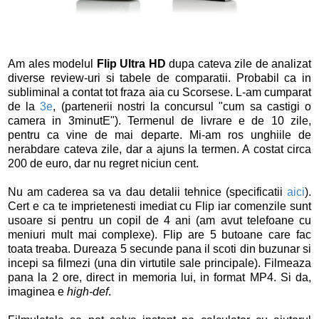
Am ales modelul
Flip Ultra HD
dupa cateva zile de analizat
diverse review-uri si tabele de comparatii. Probabil ca in
subliminal a contat tot fraza aia cu Scorsese. L-am cumparat
de la
3e
, (partenerii nostri la concursul "cum sa castigi o
camera in 3minutE"). Termenul de livrare e de 10 zile,
pentru ca vine de mai departe. Mi-am ros unghiile de
nerabdare cateva zile, dar a ajuns la termen. A costat circa
200 de euro, dar nu regret niciun cent.
Nu am caderea sa va dau detalii tehnice (specificatii
aici
).
Cert e ca te imprietenesti imediat cu Flip iar comenzile sunt
usoare si pentru un copil de 4 ani (am avut telefoane cu
meniuri mult mai complexe). Flip are 5 butoane care fac
toata treaba. Dureaza 5 secunde pana il scoti din buzunar si
incepi sa filmezi (una din virtutile sale principale). Filmeaza
pana la 2 ore, direct in memoria lui, in format MP4. Si da,
imaginea e
high-def
.