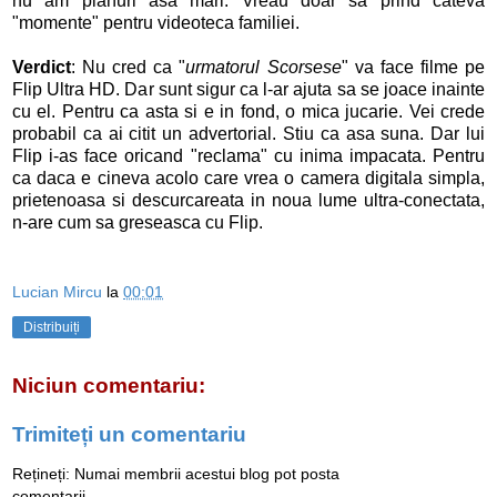
nu am planuri asa mari. Vreau doar sa prind cateva
"momente" pentru videoteca familiei.
Verdict
: Nu cred ca "
urmatorul Scorsese
" va face filme pe
Flip Ultra HD. Dar sunt sigur ca l-ar ajuta sa se joace inainte
cu el. Pentru ca asta si e in fond, o mica jucarie. Vei crede
probabil ca ai citit un advertorial. Stiu ca asa suna. Dar lui
Flip i-as face oricand "reclama" cu inima impacata. Pentru
ca daca e cineva acolo care vrea o camera digitala simpla,
prietenoasa si descurcareata in noua lume ultra-conectata,
n-are cum sa greseasca cu Flip.
Lucian Mircu
la
00:01
Distribuiți
Niciun comentariu:
Trimiteți un comentariu
Rețineți: Numai membrii acestui blog pot posta
comentarii.