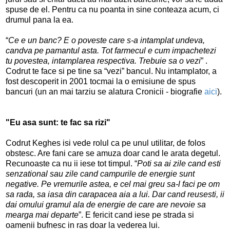
spuse de el. Pentru ca nu poanta in sine conteaza acum, ci
drumul pana la ea.
“
Ce e un banc? E o poveste care s-a intamplat undeva,
candva pe pamantul asta. Tot farmecul e cum impachetezi
tu povestea, intamplarea respectiva. Trebuie sa o vezi
” .
Codrut te face si pe tine sa “vezi” bancul. Nu intamplator, a
fost descoperit in 2001 tocmai la o emisiune de spus
bancuri (un an mai tarziu se alatura Cronicii - biografie
aici
).
"Eu asa sunt: te fac sa rizi"
Codrut Keghes isi vede rolul ca pe unul utilitar, de folos
obstesc. Are fani care se amuza doar cand le arata degetul.
Recunoaste ca nu ii iese tot timpul. “
Poti sa ai zile cand esti
senzational sau zile cand campurile de energie sunt
negative. Pe vremurile astea, e cel mai greu sa-l faci pe om
sa rada, sa iasa din carapacea aia a lui. Dar cand reusesti, ii
dai omului gramul ala de energie de care are nevoie sa
mearga mai departe
”. E fericit cand iese pe strada si
oamenii bufnesc in ras doar la vederea lui.