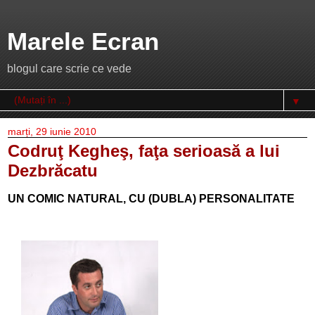
Marele Ecran
blogul care scrie ce vede
▼
marți, 29 iunie 2010
Codruţ Kegheş, faţa serioasă a lui
Dezbrăcatu
UN COMIC NATURAL, CU (DUBLA) PERSONALITATE