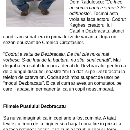
Dem Radulescu:
“Ce face
un comic cand e serios? Se
odihneste
”. Tocmai asta
vroia sa faca actorul Codrut
Keghes, creatorul lui
Catalin Dezbracatu, atunci
cand l-am sunat: era in prima lui zi de vacanta, dupa un
sezon epuizant de Cronica Circotasilor.
“
Codrut e satul de Dezbracatu. De trei zile nu-si mai
vorbesc. S-au luat de la bautura, nu stiu, sunt certati
". Mai
degraba era satul de munca decat de Dezbracatu, pentru ca
de-a lungul discutiei noastre “mi l-a dat” si pe Dezbracatu la
telefon de cateva ori. Codrut schimba suspect de usor pe
“modul Dezbracatu”. E ca si cum ar avea un comutator, pe
care il apasa in permanenta, ca un copil neastimparat.
Filmele Pustiului Dezbracatu
Sa nu va imaginati ca in copilarie a fost cuminte. A taiat
tevile cu freon de la frigider si a bagat doua fire in priza ca
sa faca patinoar acasa, asa cum a vazut in Tom si Jerry.