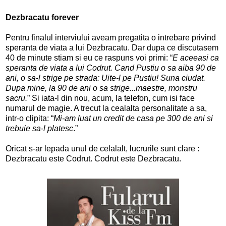
Dezbracatu forever
Pentru finalul interviului aveam pregatita o intrebare privind
speranta de viata a lui Dezbracatu. Dar dupa ce discutasem
40 de minute stiam si eu ce raspuns voi primi: “
E aceeasi ca
speranta de viata a lui Codrut. Cand Pustiu o sa aiba 90 de
ani, o sa-l strige pe strada: Uite-l pe Pustiu! Suna ciudat.
Dupa mine, la 90 de ani o sa strige...maestre, monstru
sacru.
” Si iata-l din nou, acum, la telefon, cum isi face
numarul de magie. A trecut la cealalta personalitate a sa,
intr-o clipita: “
Mi-am luat un credit de casa pe 300 de ani si
trebuie sa-l platesc
.”
Oricat s-ar lepada unul de celalalt, lucrurile sunt clare :
Dezbracatu este Codrut. Codrut este Dezbracatu.