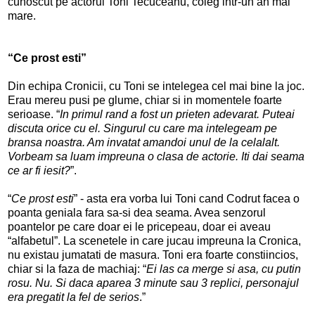
cunoscut pe actorul Toni Tecuceanu, coleg intr-un an mai
mare.
“Ce prost esti”
Din echipa Cronicii, cu Toni se intelegea cel mai bine la joc.
Erau mereu pusi pe glume, chiar si in momentele foarte
serioase. “
In primul rand a fost un prieten adevarat. Puteai
discuta orice cu el. Singurul cu care ma intelegeam pe
bransa noastra. Am invatat amandoi unul de la celalalt.
Vorbeam sa luam impreuna o clasa de actorie. Iti dai seama
ce ar fi iesit?
”.
“
Ce prost esti
” - asta era vorba lui Toni cand Codrut facea o
poanta geniala fara sa-si dea seama. Avea senzorul
poantelor pe care doar ei le pricepeau, doar ei aveau
“alfabetul”. La scenetele in care jucau impreuna la Cronica,
nu existau jumatati de masura. Toni era foarte constiincios,
chiar si la faza de machiaj: “
Ei las ca merge si asa, cu putin
rosu. Nu. Si daca aparea 3 minute sau 3 replici, personajul
era pregatit la fel de serios
.”