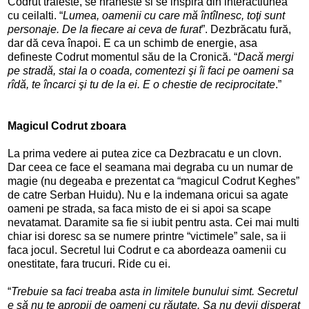
Codrut traieste, se hraneste si se inspira din interactiunea
cu ceilalti. “
Lumea, oamenii cu care mă întîlnesc, toţi sunt
personaje. De la fiecare ai ceva de furat
”. Dezbrăcatu fură,
dar dă ceva înapoi. E ca un schimb de energie, asa
defineste Codrut momentul său de la Cronică. “
Dacă mergi
pe stradă, stai la o coada, comentezi şi îi faci pe oameni sa
rîdă, te încarci şi tu de la ei. E o chestie de reciprocitate
.”
Magicul Codrut
zboara
La prima vedere ai putea zice ca Dezbracatu e un clovn.
Dar ceea ce face el seamana mai degraba cu un numar de
magie (nu degeaba e prezentat ca “magicul Codrut Keghes”
de catre Serban Huidu). Nu e la indemana oricui sa agate
oameni pe strada, sa faca misto de ei si apoi sa scape
nevatamat. Daramite sa fie si iubit pentru asta. Cei mai multi
chiar isi doresc sa se numere printre “victimele” sale, sa ii
faca jocul. Secretul lui Codrut e ca abordeaza oamenii cu
onestitate, fara trucuri. Ride cu ei.
“
Trebuie sa faci treaba asta in limitele bunului simt. Secretul
e să nu te apropii de oameni cu răutate. Sa nu devii disperat