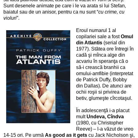
Sunt desenele animate pe care i le va arata si lui Stefan,
baiatul sau de un anisor, pentru ca nu sunt “
cu crime, cu
violuri
”.
Eroul numarul 1 al
copilariei sale a fost
Omul
din Atlantis
(serial din
1977). Stătea ore întregi în
cadă şi mînca alge din
acvariu în speranţa că o
să-i crească branhii ca
omului-amfibie (interpretat
de Patrick Duffy, Bobby
din Dallas). De atunci are
ochii roşii si privirea de
betiv, glumeşte cîrcotaşul.
În adolescenţă i-a placut
mult
Undeva, Cîndva
(1980, cu Christopher
Reeve) – l-a văzut de vreo
14-15 ori. Pe urmă
As good as it gets
cu Jack Nicholson şi,