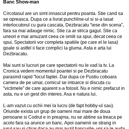
Banc Show-man
Circotasul are un simt innascut pentru poanta. Stie cand sa
se opreasca. Dupa ce a livrat punchline-ul si si-a lasat
interlocutorul cu gura cascata, Dezbracatu “iese din scena”,
fara sa mai adauge nimic. Stie ca ar strica gagul. Stie ca
uneori e mai amuzant ceea ce omiti sa spui, decat ceea ce
spui. Spectatorii vor completa spatiile (pe care el le lasa)
goale si astfel ii face complici la gluma. Asta e arta lui
Dezbracatu.
Mai sunt si lucruri pe care spectatorii nu le vad la tv. La
Cronica vedem momentul poantei si pe Dezbracatu
parasind rapid “locul faptei. Dar dupa ce Pustiu coboara
camera de pe umar, comicul se intoarce si discuta cu
“victimele” de care aparent s-a folosit. Nu e nimic prefacut in
asta, nu e un gest din interes. Asa e natura lui.
L-am vazut cu ochii mei la lucru (de fapt hobby-ul sau).
Oriunde exista un grup de oameni mai mare de doua
persoane si Codrut e in preajma, nu se abtine sa treaca pe
acolo fara sa arunce un banc. Apoi oamenii se strang in
jurul sau si chiar daca au mai auzit bancurile, vor sa le auda