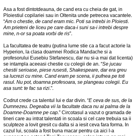
Asa a fost dintotdeauna, de cand era cu cheia de gat, in
Ploiestiul copilariei sau in Oltenita unde petrecea vacantele.
“
Am o chestie, de cand eram mic. Poti sa intrebi in Ploiesti.
Am prieteni de liceu pe care daca-i suni sa-i intrebi despre
mine, n-or sa poata vorbi de ris
”.
La facultatea de teatru (putina lume stie ca a facut actorie la
Hyperion, la clasa doamnei Rodica Mandache si a
profesorului Eusebiu Stefanescu, dar nu si-a mai dat licenta)
se intampla aceeasi chestie cu colegii de an. “
Se jucau
chestii serioase, piese rusesti, Shakespeare, dar era greu
sa lucrezi cu mine. Cand eram pe scena, ii pufnea pe toti
rasul. Nu pot, doamna profesoara, se plangeau colegii. Eu
asa sunt: te fac sa rizi
.”.
Codrut crede ca talentul lui e dar divin. “
E ceva de sus, de la
Dumnezeu. Degeaba vii la facultate daca nu ai palma de la
Doamne-Doamne pe cap.
” Circotasul a vazut o gramada de
tineri care au intrat talentati in scoala si cel care trebuia sa ii
sculpteze a lovit gresit cu dalta si a iesit ceva fara forma. In
cazul lui, scoala a fost buna macar pentru ca aici l-a