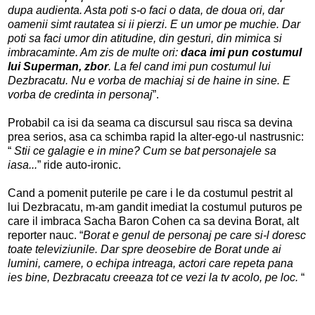
dupa audienta. Asta poti s-o faci o data, de doua ori, dar
oamenii simt rautatea si ii pierzi. E un umor pe muchie. Dar
poti sa faci umor din atitudine, din gesturi, din mimica si
imbracaminte. Am zis de multe ori:
daca imi pun costumul
lui Superman, zbor
. La fel cand imi pun costumul lui
Dezbracatu. Nu e vorba de machiaj si de haine in sine. E
vorba de credinta in personaj
”.
Probabil ca isi da seama ca discursul sau risca sa devina
prea serios, asa ca schimba rapid la alter-ego-ul nastrusnic:
“
Stii ce galagie e in mine? Cum se bat personajele sa
iasa...
” ride auto-ironic.
Cand a pomenit puterile pe care i le da costumul pestrit al
lui Dezbracatu, m-am gandit imediat la costumul puturos pe
care il imbraca Sacha Baron Cohen ca sa devina Borat, alt
reporter nauc. “
Borat e genul de personaj pe care si-l doresc
toate televiziunile. Dar spre deosebire de Borat unde ai
lumini, camere, o echipa intreaga, actori care repeta pana
ies bine, Dezbracatu creeaza tot ce vezi la tv acolo, pe loc.
“