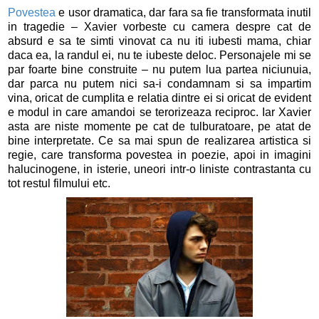
Povestea
e usor dramatica, dar fara sa fie transformata inutil
in tragedie – Xavier vorbeste cu camera despre cat de
absurd e sa te simti vinovat ca nu iti iubesti mama, chiar
daca ea, la randul ei, nu te iubeste deloc. Personajele mi se
par foarte bine construite – nu putem lua partea niciunuia,
dar parca nu putem nici sa-i condamnam si sa impartim
vina, oricat de cumplita e relatia dintre ei si oricat de evident
e modul in care amandoi se terorizeaza reciproc. Iar Xavier
asta are niste momente pe cat de tulburatoare, pe atat de
bine interpretate. Ce sa mai spun de realizarea artistica si
regie, care transforma povestea in poezie, apoi in imagini
halucinogene, in isterie, uneori intr-o liniste contrastanta cu
tot restul filmului etc.