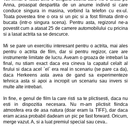
Anna, proaspat despartita de un anume individ si care
conduce singura in masina, vorbind la telefon cu ex-ul.
Toata povestea tine o ora si un pic si a fost filmata dintr-o
bucata (intr-o singura scena). Pentru asta, regizorul ne-a
povestit cum a atasat 25 de camere automobilului cu pricina
si a lasat actrita sa se descurce.
Mi se pare un exercitiu interesant pentru o actrita, mai ales
pentru o actrita de film, dar si pentru regizor, care are
instrumente limitate de lucru. Aveam o groaza de intrebari la
final, nu stiam exact daca era cineva la capatul celalt al
firului si daca acel `el` era real in scenariu (se pare ca da),
daca Herkeens asta avea de gand sa experimenteze
tehnica asta si apoi a incropit un scenariu sau invers si
multe alte intrebari.
In fine, e genul de film la care risti sa te plictisesti, daca nu
esti in dispozitia necesara. Nu m-am plictisit fiindca
atmosfera era de asa natura (doar eram la TIFF), dar daca
eram acasa probabil dadeam un pic pe fast forward. Oricum,
merge vazut. A, si a luat premiul special sau ceva..