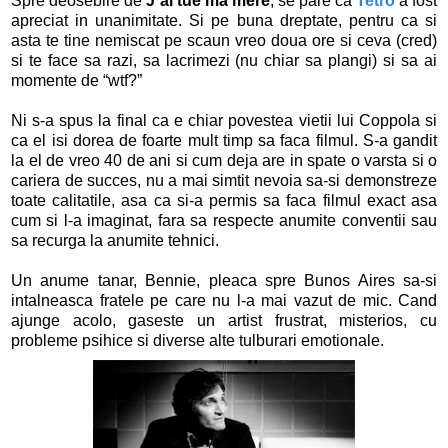
Spre deosebire de
J`ai tue ma mere
, se pare ca
Tetro
a fost
apreciat in unanimitate. Si pe buna dreptate, pentru ca si
asta te tine nemiscat pe scaun vreo doua ore si ceva (cred)
si te face sa razi, sa lacrimezi (nu chiar sa plangi) si sa ai
momente de “wtf?”
Ni s-a spus la final ca e chiar povestea vietii lui Coppola si
ca el isi dorea de foarte mult timp sa faca filmul. S-a gandit
la el de vreo 40 de ani si cum deja are in spate o varsta si o
cariera de succes, nu a mai simtit nevoia sa-si demonstreze
toate calitatile, asa ca si-a permis sa faca filmul exact asa
cum si l-a imaginat, fara sa respecte anumite conventii sau
sa recurga la anumite tehnici.
Un anume tanar, Bennie, pleaca spre Bunos Aires sa-si
intalneasca fratele pe care nu l-a mai vazut de mic. Cand
ajunge acolo, gaseste un artist frustrat, misterios, cu
probleme psihice si diverse alte tulburari emotionale.