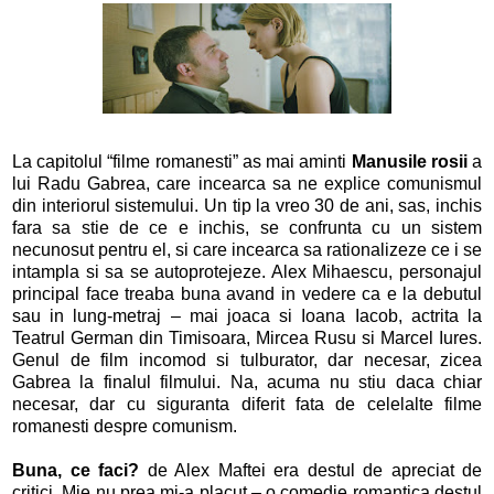
La capitolul “filme romanesti” as mai aminti
Manusile rosii
a
lui Radu Gabrea, care incearca sa ne explice comunismul
din interiorul sistemului. Un tip la vreo 30 de ani, sas, inchis
fara sa stie de ce e inchis, se confrunta cu un sistem
necunosut pentru el, si care incearca sa rationalizeze ce i se
intampla si sa se autoprotejeze. Alex Mihaescu, personajul
principal face treaba buna avand in vedere ca e la debutul
sau in lung-metraj – mai joaca si Ioana Iacob, actrita la
Teatrul German din Timisoara, Mircea Rusu si Marcel Iures.
Genul de film incomod si tulburator, dar necesar, zicea
Gabrea la finalul filmului. Na, acuma nu stiu daca chiar
necesar, dar cu siguranta diferit fata de celelalte filme
romanesti despre comunism.
Buna, ce faci?
de Alex Maftei era destul de apreciat de
critici. Mie nu prea mi-a placut – o comedie romantica destul