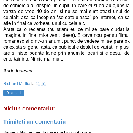
de comerciala, despre un cuplu in care el si ea au ajuns la
varsta de vreo 40 de ani si nu se mai simt atrasi unul de
celalalt, asa ca incep sa “se date-uiasca” pe internet, ca sa
afle in final ca vorbeau unul cu celalalt.
Arata ca o reclama (nu stiam eu ce mi se pare ciudat la
imagine, in final mi-a venit ideea). E ceva nou pentru filmul
romanesc si dintr-un anumit punct de vedere mi se pare ok
ca exista si genul asta, ca publicul e destul de variat. In plus,
are si niste poante faine prin anumite locuri si e destul de
entertaining. Nimic mai mult.
Anda Ionescu
Richard M. Ilie
la
11:51
Distribuiți
Niciun comentariu:
Trimiteți un comentariu
Rețineți: Numai membrii acestui blog pot posta