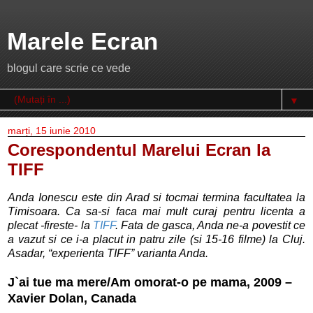
Marele Ecran
blogul care scrie ce vede
▼
marți, 15 iunie 2010
Corespondentul Marelui Ecran la
TIFF
Anda Ionescu este din Arad si tocmai termina facultatea la
Timisoara. Ca sa-si faca mai mult curaj pentru licenta a
plecat -fireste- la
TIFF
. Fata de gasca, Anda ne-a povestit ce
a vazut si ce i-a placut in patru zile (si 15-16 filme) la Cluj.
Asadar, “experienta TIFF” varianta Anda.
J`ai tue ma mere/Am omorat-o pe mama, 2009 –
Xavier Dolan, Canada