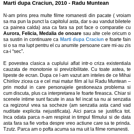
Marti dupa Craciun, 2010 - Radu Muntean
N-am prins prea multe filme romanesti din pacate ( vroiam
sa ma pun la punct la capitolul asta, dar s-au vandut biletele
ca painea calda) asa ca fara sa pot face o comparatie cu
Aurora, Felicia, Medalia de onoare
sau alte cele oricum o
sa sustin in continuare ca
Marti dupa Craciun
e foarte fain
si o sa ma lupt pentru el cu anumite persoane care mi-au zis
ca-i “sec”.
E povestea clasica a cuplului aflat intr-o criza existentiala
cauzata de monotonie si previzibilitate. Cu toate astea, te
lipeste de ecran. Dupa ce l-am vazut am inteles de ce Mihai
Chirilov zicea ca e cel mai matur film al lui Radu Muntean –
prin modul in care personajele gestioneaza problema si
cum discuta, plus ca interpretarea le foarte fireasca. Chiar si
scenele intime sunt facute in asa fel incat sa nu ai senzatia
ca regizorul vrea sa socheze (am senzatia asta cand vad
nuditate explicita nejustificata). Aici parca se justifica tot.
Inca odata parca n-am respirat in timpul filmului si de data
asta fara sa fie vorba despre vreo actiune care sa te prinda.
Tzutz. Parca am o pofta acuma sa ma uit la filme romanesti.