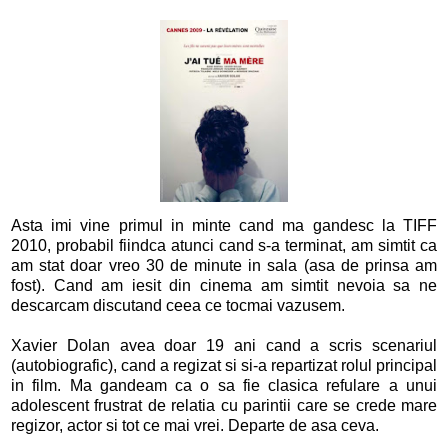
Asta imi vine primul in minte cand ma gandesc la TIFF
2010, probabil fiindca atunci cand s-a terminat, am simtit ca
am stat doar vreo 30 de minute in sala (asa de prinsa am
fost). Cand am iesit din cinema am simtit nevoia sa ne
descarcam discutand ceea ce tocmai vazusem.
Xavier Dolan avea doar 19 ani cand a scris scenariul
(autobiografic), cand a regizat si si-a repartizat rolul principal
in film. Ma gandeam ca o sa fie clasica refulare a unui
adolescent frustrat de relatia cu parintii care se crede mare
regizor, actor si tot ce mai vrei. Departe de asa ceva.