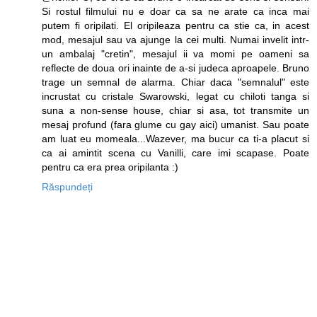
Si rostul filmului nu e doar ca sa ne arate ca inca mai
putem fi oripilati. El oripileaza pentru ca stie ca, in acest
mod, mesajul sau va ajunge la cei multi. Numai invelit intr-
un ambalaj "cretin", mesajul ii va momi pe oameni sa
reflecte de doua ori inainte de a-si judeca aproapele. Bruno
trage un semnal de alarma. Chiar daca "semnalul" este
incrustat cu cristale Swarowski, legat cu chiloti tanga si
suna a non-sense house, chiar si asa, tot transmite un
mesaj profund (fara glume cu gay aici) umanist. Sau poate
am luat eu momeala...Wazever, ma bucur ca ti-a placut si
ca ai amintit scena cu Vanilli, care imi scapase. Poate
pentru ca era prea oripilanta :)
Răspundeți