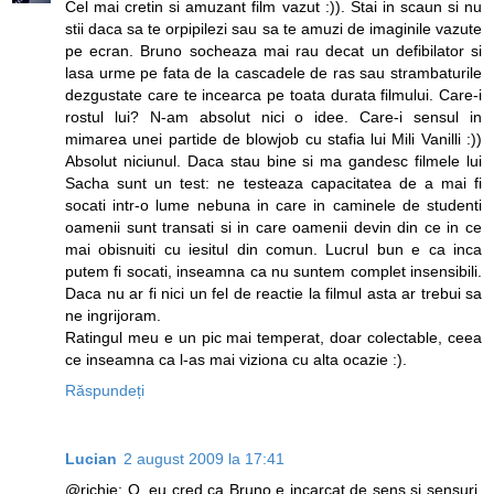
Cel mai cretin si amuzant film vazut :)). Stai in scaun si nu
stii daca sa te orpipilezi sau sa te amuzi de imaginile vazute
pe ecran. Bruno socheaza mai rau decat un defibilator si
lasa urme pe fata de la cascadele de ras sau strambaturile
dezgustate care te incearca pe toata durata filmului. Care-i
rostul lui? N-am absolut nici o idee. Care-i sensul in
mimarea unei partide de blowjob cu stafia lui Mili Vanilli :))
Absolut niciunul. Daca stau bine si ma gandesc filmele lui
Sacha sunt un test: ne testeaza capacitatea de a mai fi
socati intr-o lume nebuna in care in caminele de studenti
oamenii sunt transati si in care oamenii devin din ce in ce
mai obisnuiti cu iesitul din comun. Lucrul bun e ca inca
putem fi socati, inseamna ca nu suntem complet insensibili.
Daca nu ar fi nici un fel de reactie la filmul asta ar trebui sa
ne ingrijoram.
Ratingul meu e un pic mai temperat, doar colectable, ceea
ce inseamna ca l-as mai viziona cu alta ocazie :).
Răspundeți
Lucian
2 august 2009 la 17:41
@richie: O, eu cred ca Bruno e incarcat de sens si sensuri.