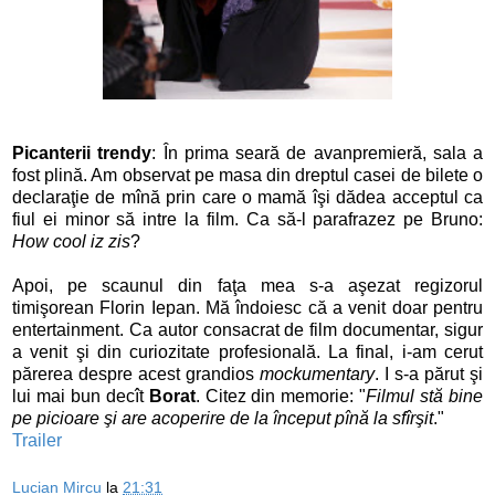
Picanterii trendy
: În prima seară de avanpremieră, sala a
fost plină. Am observat pe masa din dreptul casei de bilete o
declaraţie de mînă prin care o mamă îşi dădea acceptul ca
fiul ei minor să intre la film. Ca să-l parafrazez pe Bruno:
How cool iz zis
?
Apoi, pe scaunul din faţa mea s-a aşezat regizorul
timişorean Florin Iepan. Mă îndoiesc că a venit doar pentru
entertainment. Ca autor consacrat de film documentar, sigur
a venit şi din curiozitate profesională. La final, i-am cerut
părerea despre acest grandios
mockumentary
. I s-a părut şi
lui mai bun decît
Borat
. Citez din memorie: "
Filmul stă bine
pe picioare şi are acoperire de la început pînă la sfîrşit
."
Trailer
Lucian Mircu
la
21:31