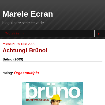
Marele Ecran
blogul care scrie ce vede
▼
miercuri, 29 iulie 2009
Achtung! Brüno!
Brüno (2009)
rating:
Orgasmultiplu