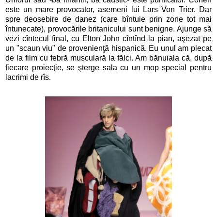
este un mare provocator, asemeni lui Lars Von Trier. Dar
spre deosebire de danez (care bîntuie prin zone tot mai
întunecate), provocările britanicului sunt benigne. Ajunge să
vezi cîntecul final, cu Elton John cîntînd la pian, aşezat pe
un "scaun viu" de provenienţă hispanică. Eu unul am plecat
de la film cu febră musculară la fălci. Am bănuiala că, după
fiecare proiecţie, se şterge sala cu un mop special pentru
lacrimi de rîs.