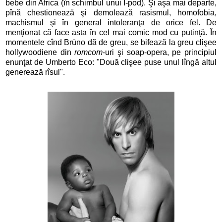
bebe din Africa (în schimbul unui I-pod). Şi aşa mai departe,
pînă chestionează şi demolează rasismul, homofobia,
machismul şi în general intoleranţa de orice fel. De
menţionat că face asta în cel mai comic mod cu putinţă. În
momentele cînd Brüno dă de greu, se bifează la greu clişee
hollywoodiene din
romcom
-uri şi soap-opera, pe principiul
enunţat de Umberto Eco: "Două clişee puse unul lîngă altul
generează rîsul".