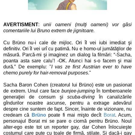
AVERTISMENT
:
unii oameni (mulţi oameni) vor găsi
comentariile lui Bruno extrem de jignitoare.
Cu Brüno nu-i cale de mijloc. Ori îl vei iubi imediat şi
definitiv. Ori îl vei urî cu patimă. Nu e homo-ul jumătăţilor de
măsură. Parcă-mi şi imaginez un dialog la filmări: “-Sacha,
poanta asta sare calu’! -OK. Atunci hai s-o facem şi mai
dură.” De exemplu: "
I vas ze first Austrian ever to have
chemo purely for hair-removal purposes
."
Sacha Baron Cohen (creatorul lui Brüno) este un pasionat
de extrem. Unul care face
bunjee-jumping
în tomberoanele
generaţiei de consum şi
scuba-diving
în canalizările
gîndurilor noastre ascunse, pentru a extrage adevărul
despre cine suntem de fapt. Sincer, înainte de vizionare, nu
credeam că
Brüno
poate fi mai mişto decît
Borat
. Acum,
personajul Borat mi se pare o ciornă pentru Brüno. Noul
alter-ego este tot un reporter gay, dar Cohen înlocuieşte
costumul care pute cu ţoale de firmă, stilate. Şi dacă-i gay