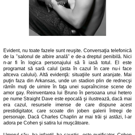
Evident, nu toate fazele sunt reuşite. Conversaţia telefonică
de la "salonul de albire anală" e de-a dreptul penibilă. Nici
n-ar fi în logica personajului să îi iasă totul. El este
programat să sară calul (asta în cazul în care nu-i face
altceva calului). Altă evidenţă: situaţiile sunt aranjate. Mai
puţin faza din Arkansas, unde un stadion plin de rednecşi
rămîn muţi de uimire în faţa unei supraîncinse scene de
amor gay. Reinventarea lui Bruno în persoana unui hetero
pe nume Straight Dave este epocală şi ilustrează, dacă mai
era cazul, resursele imense de care dispune acest
prestidigitator, care scoate din joben galerii întregi de
personaje. Dacă Charles Chaplin ar mai trăi şi astăzi, l-ar
adora pe Cohen şi satira lui muşcătoare.
Umorul său -ba infantil, ba caustic- este purificator. Cohen