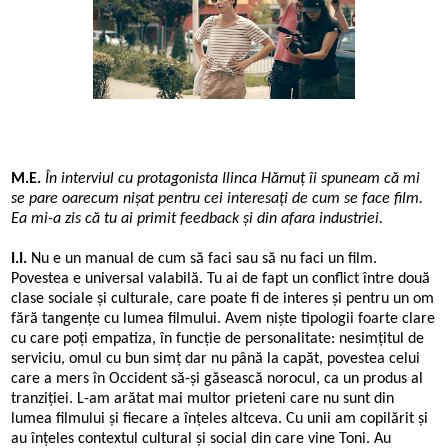
M.E.
În interviul cu protagonista Ilinca Hărnuț îi spuneam că mi
se pare oarecum nișat pentru cei interesați de cum se face film.
Ea mi-a zis că tu ai primit feedback și din afara industriei.
I.I.
Nu e un manual de cum să faci sau să nu faci un film.
Povestea e universal valabilă. Tu ai de fapt un conflict între două
clase sociale și culturale, care poate fi de interes și pentru un om
fără tangențe cu lumea filmului. Avem niște tipologii foarte clare
cu care poți empatiza, în funcție de personalitate: nesimțitul de
serviciu, omul cu bun simț dar nu până la capăt, povestea celui
care a mers în Occident să-și găsească norocul, ca un produs al
tranziției. L-am arătat mai multor prieteni care nu sunt din
lumea filmului și fiecare a înțeles altceva. Cu unii am copilărit și
au înțeles contextul cultural și social din care vine Toni. Au