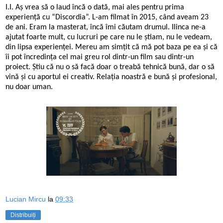
I.I. Aș vrea să o laud încă o dată, mai ales pentru prima
experiență cu
“
Discordia”. L-am filmat în 2015, când aveam 23
de ani. Eram la masterat, încă îmi căutam drumul. Ilinca ne-a
ajutat foarte mult, cu lucruri pe care nu le știam, nu le vedeam,
din lipsa experienței. Mereu am simțit că mă pot baza pe ea și că
îi pot încredința cel mai greu rol dintr-un film sau dintr-un
proiect. Știu că nu o să facă doar o treabă tehnică bună, dar o să
vină și cu aportul ei creativ. Relația noastră e bună și profesional,
nu doar uman.
Lucian Mircu
la
09:33
Distribuiți