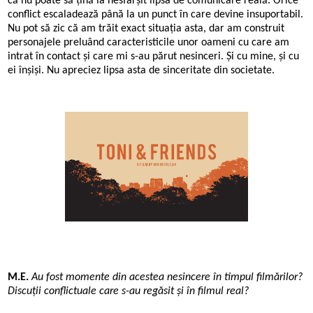
că nu poate să țină la nesfârșit lipsa de comunicare reală. Orice
conflict escaladează până la un punct în care devine insuportabil.
Nu pot să zic că am trăit exact situația asta, dar am construit
personajele preluând caracteristicile unor oameni cu care am
intrat în contact și care mi s-au părut nesinceri. Și cu mine, și cu
ei înșiși. Nu apreciez lipsa asta de sinceritate din societate.
M.E.
Au fost momente din acestea nesincere în timpul filmărilor?
Discuții conflictuale care s-au regăsit și în filmul real?