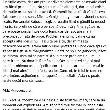
lucrurile astea, dar am preluat diverse elemente observate când
am făcut primul film. Nu știu cum e în alte țări, dar la noi există
de multe ori un soi de bravură. Oamenii încearcă să vândă ceva
fals, ceva ce nu sunt. Mimează niște imagini care evident nu sunt
reale. Personajul Rebeca (regizoarea din film) e gândit la modul
ironic. Ea pretinde că e o persoană deschisă și înțelegătoare,
care poate jongla între două lumi, dar de fapt are mari
preconcepții față de orice. Problema ei principală e că nu
acceptă alte idei și nu îi ascultă pe alții, dar mimează
deschiderea asta. Trăim într-o lume prefăcută, unde dacă spui ce
gândești riști să fii marginalizat. Odată ce spui ce gândești, lezezi
pe cineva. Asta mi se pare trist și o mare problemă a lumii în
care trăim. Nu doar în România. În Occident cred că e și mai
acută problema asta a
“
politic-corect”-ului care ne limitează în
idei și mai ales în manifestarea lor. Concret, în felul în care ne
exprimăm, acționăm și ne raportăm la ceilalți. Asta nu poate
naște decât monștri sau...
M.E.
Autocenzură...
I.I.
Exact. Autocenzura o să nască niște frustrări mari, care la un
moment dat explodează. Am gândit filmul tocmai în ideea asta,