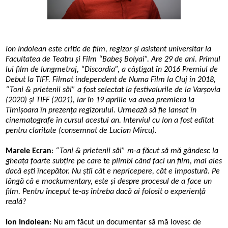
Ion Indolean
este critic de film, regizor și asistent universitar la
Facultatea de Teatru și Film “Babe
ș Bolyai
”. Are 29 de ani. Primul
lui film de lungmetraj, “
Discordia”, a câștigat în 2016 Premiul de
Debut la TIFF.
Filmat independent de Numa Film la Cluj în 2018,
“Toni & prietenii
săi
”
a fost selectat la festivalurile de la Varșovia
(2020) și TIFF (2021), iar în 19 aprilie va avea premiera la
Timișoara în prezența regizorului. Urmează să fie lansat în
cinematografe în cursul acestui an. Interviul cu Ion a fost editat
pentru claritate (consemnat de Lucian Mircu).
Marele Ecran
:
“Toni & prietenii s
ăi
”
m-a făcut să mă gândesc la
gheața foarte subțire pe care te plimbi când faci un film, mai ales
dacă ești începător. Nu știi cât e nepricepere, cât e impostură. Pe
lângă că e mockumentary, este și despre procesul de a face un
film. Pentru început te-aș întreba dacă ai folosit o experiență
reală?
Ion Indolean
: Nu am făcut un documentar să mă lovesc de