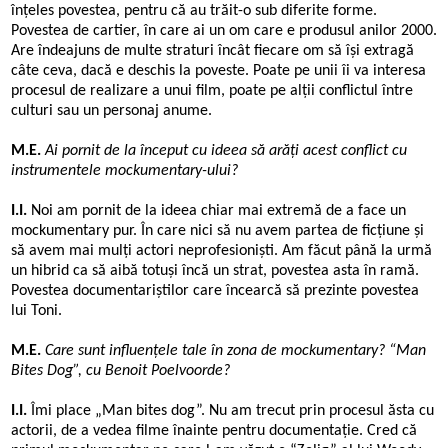
înțeles povestea, pentru că au trăit-o sub diferite forme.
Povestea de cartier, în care ai un om care e produsul anilor 2000.
Are îndeajuns de multe straturi încât fiecare om să își extragă
câte ceva, dacă e deschis la poveste. Poate pe unii îi va interesa
procesul de realizare a unui film, poate pe alții conflictul între
culturi sau un personaj anume.
M.E.
Ai pornit de la început cu ideea să arăți acest conflict cu
instrumentele mockumentary-ului?
I.I.
Noi am pornit de la ideea chiar mai extremă de a face un
mockumentary pur. În care nici să nu avem partea de ficțiune și
să avem mai mulți actori neprofesioniști. Am făcut până la urmă
un hibrid ca să aibă totuși încă un strat, povestea asta în ramă.
Povestea documentariștilor care încearcă să prezinte povestea
lui Toni.
M.E.
Care sunt influențele tale în zona de mockumentary?
“
Man
Bites Dog”, cu Benoit Poelvoorde?
I.I.
Îmi place „Man bites dog”. Nu am trecut prin procesul ăsta cu
actorii, de a vedea filme înainte pentru documentație. Cred că