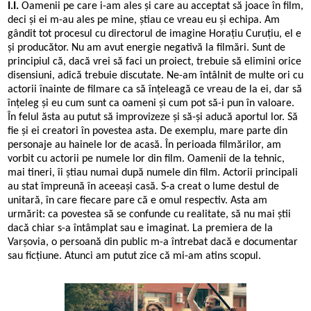
I.I.
Oamenii pe care i-am ales și care au acceptat să joace în film,
deci și ei m-au ales pe mine, știau ce vreau eu și echipa. Am
gândit tot procesul cu directorul de imagine Horațiu Curuțiu, el e
și producător. Nu am avut energie negativă la filmări. Sunt de
principiul că, dacă vrei să faci un proiect, trebuie să elimini orice
disensiuni, adică trebuie discutate. Ne-am întâlnit de multe ori cu
actorii înainte de filmare ca să înțeleagă ce vreau de la ei, dar să
înțeleg și eu cum sunt ca oameni și cum pot să-i pun în valoare.
În felul ăsta au putut să improvizeze și să-și aducă aportul lor. Să
fie și ei creatori în povestea asta. De exemplu, mare parte din
personaje au hainele lor de acasă. În perioada filmărilor, am
vorbit cu actorii pe numele lor din film. Oamenii de la tehnic,
mai tineri, îi știau numai după numele din film. Actorii principali
au stat împreună în aceeași casă. S-a creat o lume destul de
unitară, în care fiecare pare că e omul respectiv. Asta am
urmărit: ca povestea să se confunde cu realitate, să nu mai știi
dacă chiar s-a întâmplat sau e imaginat. La premiera de la
Varșovia, o persoană din public m-a întrebat dacă e documentar
sau ficțiune. Atunci am putut zice că mi-am atins scopul.