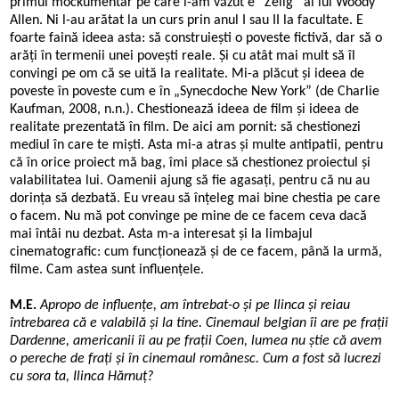
primul mockumentar pe care l-am văzut e
“
Zelig” al lui Woody
Allen. Ni l-au arătat la un curs prin anul I sau II la facultate. E
foarte faină ideea asta: să construiești o poveste fictivă, dar să o
arăți în termenii unei povești reale. Și cu atât mai mult să îl
convingi pe om că se uită la realitate. Mi-a plăcut și ideea de
poveste în poveste cum e în „Synecdoche New York” (de Charlie
Kaufman, 2008, n.n.). Chestionează ideea de film și ideea de
realitate prezentată în film. De aici am pornit: să chestionezi
mediul în care te miști. Asta mi-a atras și multe antipatii, pentru
că în orice proiect mă bag, îmi place să chestionez proiectul și
valabilitatea lui. Oamenii ajung să fie agasați, pentru că nu au
dorința să dezbată. Eu vreau să înțeleg mai bine chestia pe care
o facem. Nu mă pot convinge pe mine de ce facem ceva dacă
mai întâi nu dezbat. Asta m-a interesat și la limbajul
cinematografic: cum funcționează și de ce facem, până la urmă,
filme. Cam astea sunt influențele.
M.E.
Apropo de influențe, am întrebat-o și pe Ilinca și reiau
întrebarea că e valabilă și la tine. Cinemaul belgian îi are pe frații
Dardenne, americanii îi au pe frații Coen, lumea nu știe că avem
o pereche de frați și în cinemaul românesc. Cum a fost să lucrezi
cu sora ta, Ilinca Hărnuț?