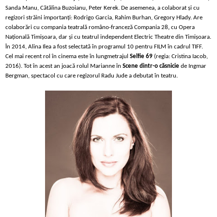
Sanda Manu, Cătălina Buzoianu‚ Peter Kerek. De asemenea‚ a colaborat și cu
regizori străini importanți: Rodrigo Garcia, Rahim Burhan, Gregory Hlady. Are
colaborări cu compania teatrală româno-franceză Compania 28‚ cu Opera
Națională Timișoara‚ dar și cu teatrul independent Electric Theatre din Timișoara.
În 2014, Alina Ilea a fost selectată în programul 10 pentru FILM în cadrul TIFF.
Cel mai recent rol în cinema este în lungmetrajul
Selfie 69
(regia: Cristina Iacob,
2016). Tot în acest an joacă rolul Marianne în
Scene dintr-o căsnicie
de Ingmar
Bergman, spectacol cu care regizorul Radu Jude a debutat în teatru.