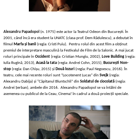
Alexandru Papadopol
(n. 1975) este actor la Teatrul Odeon din Bucureşti. În
2001, când încă era student la UNATC (clasa prof. Dem Rădulescu), a debutat în
filmul
Marfa și banii
(regia: Cristi Puiu).
Pentru rolul din acest film a obţinut
premiul de interpretare masculină la Festivalul de Film de la Salonic. A mai jucat
roluri principale în
Occident
(regia: Cristian Mungiu, 2002),
Love Building
(regia:
Iulia Rugină, 2013),
Acasă la tata
(regia: Andrei Cohn, 2015),
București Non-
stop
(regia: Dan Chișu, 2015) și
Două lozuri
(regia: Paul Negoescu, 2016). În
teatru, cele mai recente roluri sunt “Locotenent Lucas” din
Svejk
(regia:
Alexandru Dabija) și "Căpitanul Bluntschli” din
Soldatul de ciocolată
(regia:
Andrei Șerban), ambele din 2016. Alexandru Papadopol se va întâlni de
asemenea cu publicul de la Ceau, Cinema! în cadrul a două proiecţii speciale.