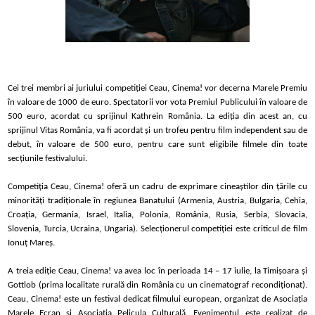
Cei trei membri ai juriului competiției Ceau, Cinema! vor decerna
Marele Premiu
în valoare de 1000 de euro. Spectatorii vor vota Premiul Publicului în valoare de
500 euro, acordat
cu sprijinul Kathrein Rom
ânia. La ediţia din acest an, cu
sprijinul Vitas România, va fi acordat şi un trofeu pentru film independent sau de
debut, în valoare de 500 euro, pentru care sunt eligibile filmele din toate
secţiunile festivalului.
Competiția Ceau, Cinema! oferă un cadru de exprimare cineaştilor din ţările cu
minorităţi tradiţionale în regiunea Banatului (Armenia, Austria, Bulgaria, Cehia,
Croaţia, Germania, Israel, Italia, Polonia, România, Rusia, Serbia, Slovacia,
Slovenia, Turcia, Ucraina, Ungaria).
Selecționerul competiției este criticul de film
Ionuț Mareș.
A treia ediție Ceau, Cinema! va avea loc în perioada 14 – 17 iulie, la Timișoara și
Gottlob (prima localitate rurală din România cu un cinematograf recondiționat).
Ceau, Cinema! este un festival dedicat filmului
e
uropean, organizat de
Asociația
Marele Ecran
și
Asociația Pelicula Culturală
. Evenimentul este realizat de