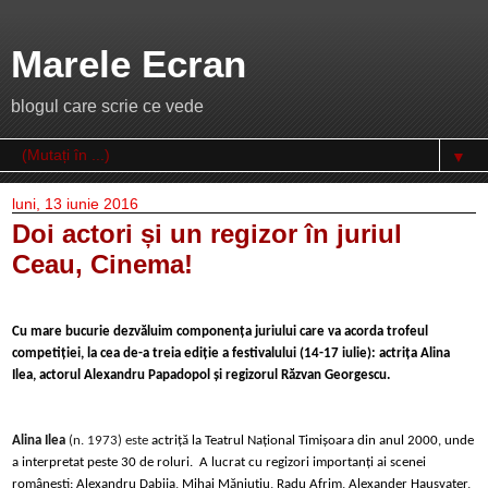
Marele Ecran
blogul care scrie ce vede
▼
luni, 13 iunie 2016
Doi actori și un regizor în juriul
Ceau, Cinema!
Cu mare bucurie dezvăluim componența juriului care va acorda trofeul
competiției, la cea de-a treia ediție a festivalului
(14-17 iulie)
: actrița Alina
Ilea, actorul Alexandru Papadopol și regizorul Răzvan Georgescu.
Alina Ilea
(n. 1973) este
actriță la Teatrul Național Timișoara din anul 2000, unde
a interpretat peste 30 de roluri. A lucrat cu regizori importanți ai scenei
românești: Alexandru Dabija, Mihai Măniuțiu, Radu Afrim, Alexander Hausvater,