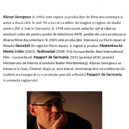
Răzvan Georgescu
(n.1965) este regizor și producător de filme documentare și
autor a două cărți. În anii ‘90 a lucrat ca editor de imagine și regizor de studio
pentru ZDF și 3sat în Germania.
În
1998 este numit
redactor-șef al câtorva
emisiuni culturale pentru postul de televiziune ARTE, poziție din care producea și
diverse filme documentare. În 2005 este producător împreună cu Florin Iepan al
filmului
Decrețeii
(în regia lui Florin Iepan). A regizat și produs:
Moștenirea lui
Monte Cristo
(2003),
Testimonial
(2008, Prix Europa-Berlin, Best International
Film - Connecticut),
Pașaport de Germania
, 2015 (premiul UCIN, premiul
Ministerului de Interne al landului Baden Württemberg). Răzvan Georgescu se
întoarce la Ceau, Cinema! după ce, anul trecut, cin
ematograful recondiționat din
Gottlob era inaugurat cu o proiecție specială a filmului
Pașaport de Germania
,
în prezența regizorului.