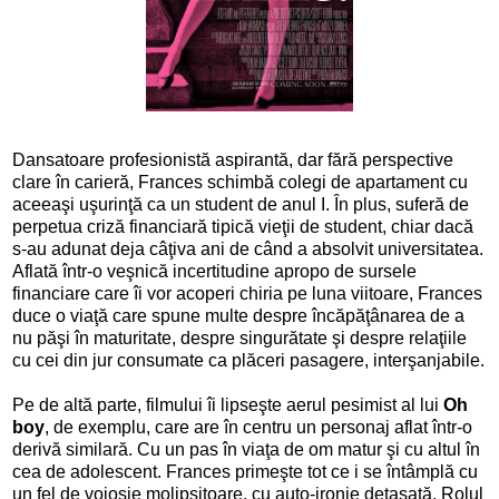
Dansatoare profesionistă aspirantă, dar fără perspective
clare în carieră, Frances schimbă colegi de apartament cu
aceeaşi uşurinţă ca un student de anul I. În plus, suferă de
perpetua criză financiară tipică vieţii de student, chiar dacă
s-au adunat deja câţiva ani de când a absolvit universitatea.
Aflată într-o veşnică incertitudine apropo de sursele
financiare care îi vor acoperi chiria pe luna viitoare, Frances
duce o viaţă care spune multe despre încăpăţânarea de a
nu păşi în maturitate, despre singurătate şi despre relaţiile
cu cei din jur consumate ca plăceri pasagere, interşanjabile.
Pe de altă parte, filmului îi lipseşte aerul pesimist al lui
Oh
boy
, de exemplu, care are în centru un personaj aflat într-o
derivă similară. Cu un pas în viaţa de om matur şi cu altul în
cea de adolescent. Frances primeşte tot ce i se întâmplă cu
un fel de voioşie molipsitoare, cu auto-ironie detaşată. Rolul