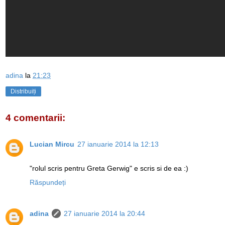
adina
la
21:23
Distribuiți
4 comentarii:
Lucian Mircu
27 ianuarie 2014 la 12:13
"rolul scris pentru Greta Gerwig" e scris si de ea :)
Răspundeți
adina
27 ianuarie 2014 la 20:44