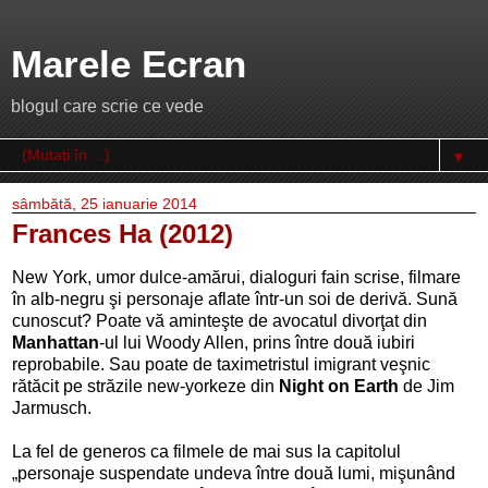
Marele Ecran
blogul care scrie ce vede
▼
sâmbătă, 25 ianuarie 2014
Frances Ha (2012)
New York, umor dulce-amărui, dialoguri fain scrise, filmare
în alb-negru şi personaje aflate într-un soi de derivă. Sună
cunoscut? Poate vă aminteşte de avocatul divorţat din
Manhattan
-ul lui Woody Allen, prins între două iubiri
reprobabile. Sau poate de taximetristul imigrant veşnic
rătăcit pe străzile new-yorkeze din
Night on Earth
de Jim
Jarmusch.
La fel de generos ca filmele de mai sus la capitolul
„personaje suspendate undeva între două lumi, mişunând