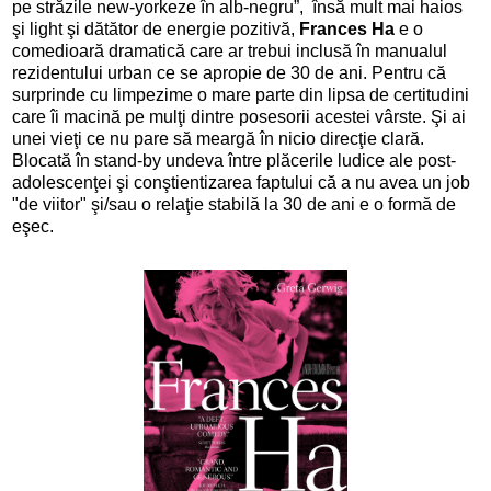
pe străzile new-yorkeze în alb-negru”, însă mult mai haios
şi light şi dătător de energie pozitivă,
Frances Ha
e o
comedioară dramatică care ar trebui inclusă în manualul
rezidentului urban ce se apropie de 30 de ani. Pentru că
surprinde cu limpezime o mare parte din lipsa de certitudini
care îi macină pe mulţi dintre posesorii acestei vârste. Şi ai
unei vieţi ce nu pare să meargă în nicio direcţie clară.
Blocată în stand-by undeva între plăcerile ludice ale post-
adolescenţei şi conştientizarea faptului că a nu avea un job
"de viitor" şi/sau o relaţie stabilă la 30 de ani e o formă de
eşec.