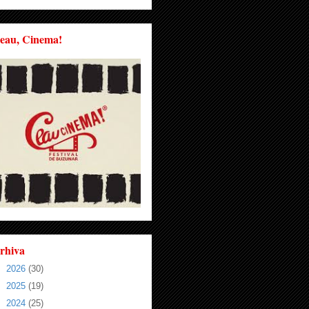
eau, Cinema!
rhiva
►
2026
(30)
►
2025
(19)
►
2024
(25)