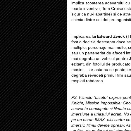
implica scoaterea adevarului cu p
foarte inventive, Tom Cruise este
sigur ca nu-i apartine) si de atr
chimia dintre cei doi protagonist
Implicarea lui
Edward Zwick
(Th
fost o decizie desteapta daca se
multiple, personaje mai multe, 
sau un parteneriat de afaceri i
mai degraba un vehicul pentru 
ezitant, din fotoliul de producat
masini… iar asta nu se poate ier
degraba revedeti primul film sau
rasplati rabdarea.
PS. Filmele “facute” expres pent
Knight, Mission Impossible: Ghos
secvente concepute si filmate c
imersiune a uriasului ecran. Nu 
pe un ecran IMAX: nici cadre ce-t
imersiv, filmul devine opresiv. A
un film, de multe ori cel standard