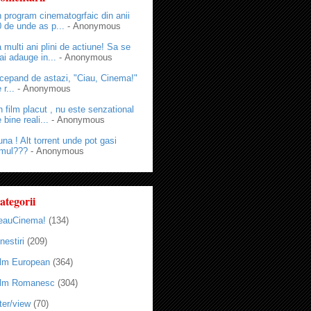
 program cinematogrfaic din anii
 de unde as p...
- Anonymous
 multi ani plini de actiune! Sa se
i adauge in...
- Anonymous
cepand de astazi, "Ciau, Cinema!"
 r...
- Anonymous
 film placut , nu este senzational
 bine reali...
- Anonymous
na ! Alt torrent unde pot gasi
lmul???
- Anonymous
ategorii
eauCinema!
(134)
nestiri
(209)
ilm European
(364)
ilm Romanesc
(304)
ter/view
(70)