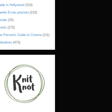
ade in Hollywood
(314)
arele Ecran prezinta
(210)
riale
(33)
horts
(275)
he Pervert's Guide to Cinema
(211)
ideodrom
(473)