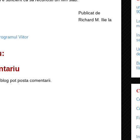
un
90
Publicat de
Richard M. Ilie
la
La
ma
In
rogramul Viitor
se
Un
u:
de
Bu
ntariu
fi
blog pot posta comentarii.
C
C
Ci
F
F
In