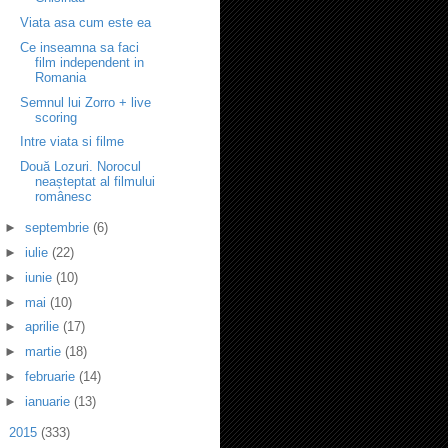
Viata asa cum este ea
Ce inseamna sa faci
film independent in
Romania
Semnul lui Zorro + live
scoring
Intre viata si filme
Două Lozuri. Norocul
neașteptat al filmului
românesc
►
septembrie
(6)
►
iulie
(22)
►
iunie
(10)
►
mai
(10)
►
aprilie
(17)
►
martie
(18)
►
februarie
(14)
►
ianuarie
(13)
►
2015
(333)