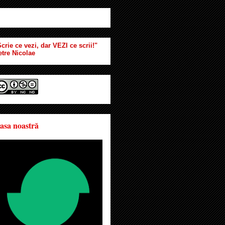
crie ce vezi, dar VEZI ce scrii!"
etre Nicolae
asa noastră