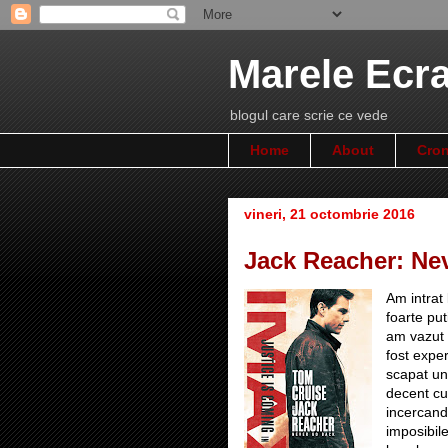
Marele Ecr
blogul care scrie ce vede
Home
About
Cron
vineri, 21 octombrie 2016
Jack Reacher: Ne
Am intra
foarte put
am vazut 
fost exper
scapat un
decent cu
incercand 
imposibile