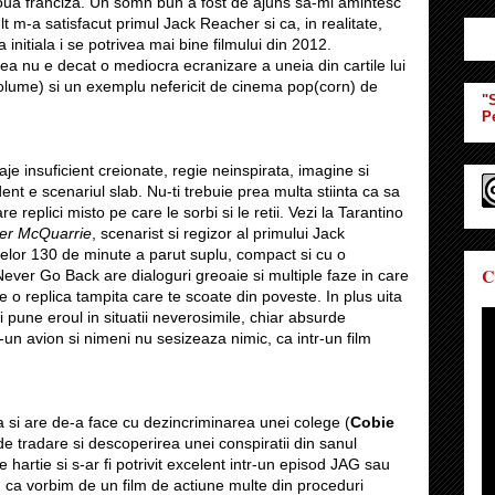
noua franciza. Un somn bun a fost de ajuns sa-mi amintesc
t m-a satisfacut primul Jack Reacher si ca, in realitate,
 initiala i se potrivea mai bine filmului din 2012.
ea nu e decat o mediocra ecranizare a uneia din cartile lui
olume) si un exemplu nefericit de cinema pop(corn) de
"S
P
je insuficient creionate, regie neinspirata, imagine si
nt e scenariul slab. Nu-ti trebuie prea multa stiinta ca sa
e replici misto pe care le sorbi si le retii. Vezi la Tarantino
her McQuarrie
, scenarist si regizor al primului Jack
celor 130 de minute a parut suplu, compact si cu o
C
Never Go Back are dialoguri greoaie si multiple faze in care
 o replica tampita care te scoate din poveste. In plus uita
si pune eroul in situatii neverosimile, chiar absurde
-un avion si nimeni nu sesizeaza nimic, ca intr-un film
la si are de-a face cu dezincriminarea unei colege (
Cobie
 tradare si descoperirea unei conspiratii din sanul
hartie si s-ar fi potrivit excelent intr-un episod JAG sau
ru ca vorbim de un film de actiune multe din proceduri