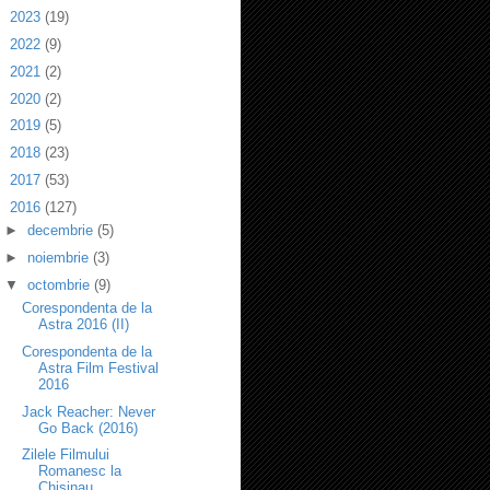
►
2023
(19)
►
2022
(9)
►
2021
(2)
►
2020
(2)
►
2019
(5)
►
2018
(23)
►
2017
(53)
▼
2016
(127)
►
decembrie
(5)
►
noiembrie
(3)
▼
octombrie
(9)
Corespondenta de la
Astra 2016 (II)
Corespondenta de la
Astra Film Festival
2016
Jack Reacher: Never
Go Back (2016)
Zilele Filmului
Romanesc la
Chisinau