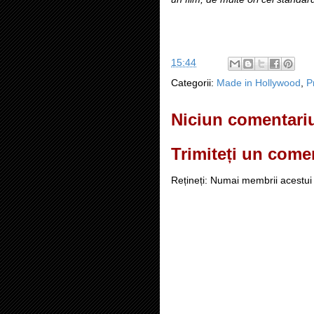
15:44
Categorii:
Made in Hollywood
,
P
Niciun comentari
Trimiteți un come
Rețineți: Numai membrii acestui 