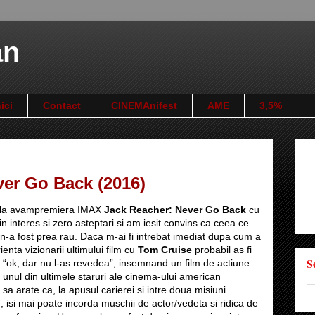
an
ici
Contact
CINEMAnifest
AME
3,5%
ver Go Back (2016)
t la avampremiera IMAX
Jack Reacher: Never Go Back
cu
in interes si zero asteptari si am iesit convins ca ceea ce
n-a fost prea rau. Daca m-ai fi intrebat imediat dupa cum a
ienta vizionarii ultimului film cu
Tom Cruise
probabil as fi
S
 “ok, dar nu l-as revedea”, insemnand un film de actiune
 unul din ultimele staruri ale cinema-ului american
sa arate ca, la apusul carierei si intre doua misiuni
, isi mai poate incorda muschii de actor/vedeta si ridica de