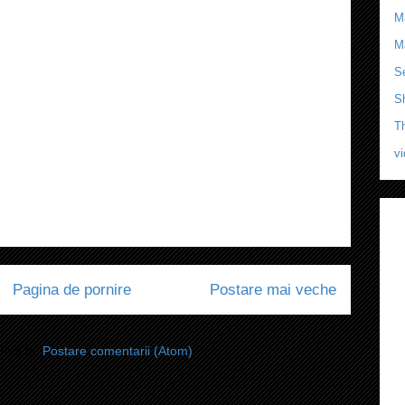
M
M
Se
S
T
v
Pagina de pornire
Postare mai veche
i-vă la:
Postare comentarii (Atom)