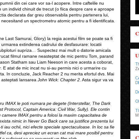
umnii din cei care vor sa-l acopere. Intre caftelile nu
 un individ chinuit de trecut (o fiica despre care e aproape
actia declarata dar greu observabila pentru partenera lui,
i necesitand un spectrometru atomic pentru a fi identificata.
C
e Last Samurai, Glory) la regia acestui film se poate sa fi
 urmarea extinderea cadrului de desfasurare: locatii
subploturi supriza… Suspectez mai mult o datorie amicala
U
ntrucat filmul ramane neasteptat de mic pentru Tom, parand
Jason Statham sau Liam Neeson in care acesta a coborat,
T
or. E atat de mic incat nu si-au permis nici o urmarire cu
Z
ta. In concluzie, Jack Reacher 2 nu merita efortul dvs. Mai
C
 asteptati lansarea
John Wick: Chapter 2
. Asta sigur va va
D
D
O
ru IMAX le poti numara pe degete (Interstellar, The Dark
t Protocol, Captain America: Civil War, Sully). Ele contin
TI
u camere IMAX pentru a folosi la maxim capacitatea de
M.
exista nimic in Never Go Back care sa justifice prezenta lui
i iau ochii, nici efecte speciale spectaculoase. In loc sa fie
stfel ca, desi apreciez un ecran cat mai mare posibil pentru
C
 e suficient ca sa recunosti un film slab.