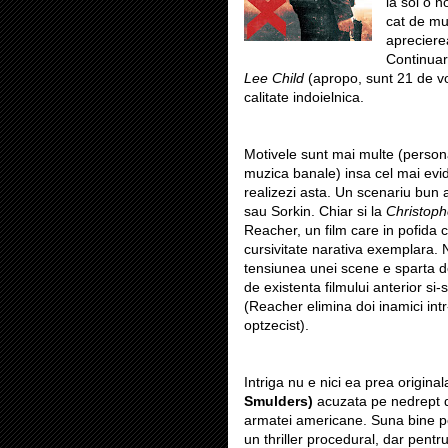
la sol o 
cat de mul
aprecierea
Continuar
Lee Child
(apropo, sunt 21 de v
calitate indoielnica.
Motivele sunt mai multe (persona
muzica banale) insa cel mai evide
realizezi asta. Un scenariu bun ar
sau Sorkin. Chiar si la
Christop
Reacher, un film care in pofida 
cursivitate narativa exemplara. 
tensiunea unei scene e sparta de
de existenta filmului anterior si-
(Reacher elimina doi inamici intr
optzecist).
Intriga nu e nici ea prea origina
Smulders)
acuzata pe nedrept de
armatei americane. Suna bine pe 
un thriller procedural, dar pent