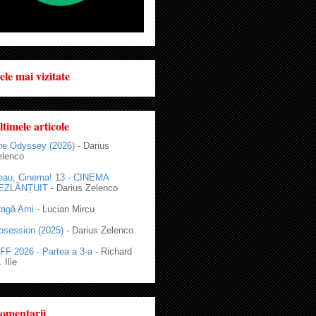
ele mai vizitate
ltimele articole
he Odyssey (2026)
- Darius
elenco
eau, Cinema! 13 - CINEMA
EZLĂNȚUIT
- Darius Zelenco
ragă Ami
- Lucian Mircu
bsession (2025)
- Darius Zelenco
FF 2026 - Partea a 3-a
- Richard
 Ilie
omentarii